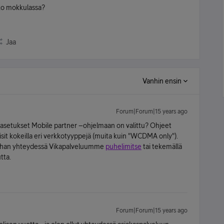
iko mokkulassa?
Jaa
Vanhin ensin
Forum|Forum|15 years ago
 asetukset Mobile partner –ohjelmaan on valittu? Ohjeet
oisit kokeilla eri verkkotyyppejä (muita kuin "WCDMA only").
olethan yhteydessä Vikapalveluumme
puhelimitse
tai tekemällä
tta.
Forum|Forum|15 years ago