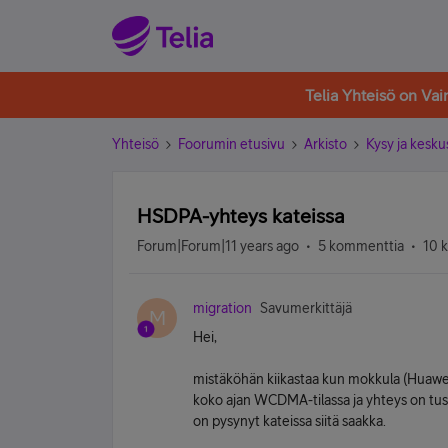
Telia Yhteisö on Va
Yhteisö
Foorumin etusivu
Arkisto
Kysy ja kesku
HSDPA-yhteys kateissa
Forum|Forum|11 years ago
5 kommenttia
10 
migration
Savumerkittäjä
M
Hei,
mistäköhän kiikastaa kun mokkula (Huawei 
koko ajan WCDMA-tilassa ja yhteys on tuska
on pysynyt kateissa siitä saakka.