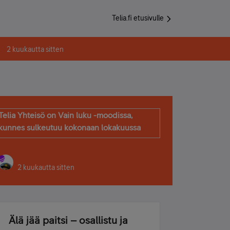
Telia.fi etusivulle
2 kuukautta sitten
Telia Yhteisö on Vain luku -moodissa,
kunnes sulkeutuu kokonaan lokakuussa
2 kuukautta sitten
Älä jää paitsi – osallistu ja