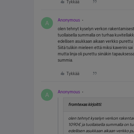
Tykkää
Anonymous
A
olen tehnyt kyselyn verkon rakentamisesta
tuollaisella summalla on turhaa kuvitellakk
edellisen asukkaan aikaan verkko purettu l
Siitä tulikin mieleen että miksi kaverini sai
mutta linja oli purettu siinäkin tapaukses
summia.
Tykkää
Anonymous
A
fromtexas kirjoitti:
olen tehnyt kyselyn verkon rakentami
1090€ ja tuollaisella summalla on tu
edellisen asukkaan aikaan verkko pu