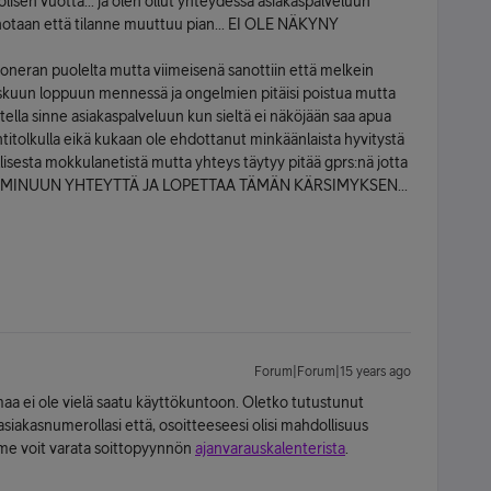
lisen vuotta... ja olen ollut yhteydessä asiakaspalveluun
sanotaan että tilanne muuttuu pian... EI OLE NÄKYNY
oneran puolelta mutta viimeisenä sanottiin että melkein
skuun loppuun mennessä ja ongelmien pitäisi poistua mutta
itella sinne asiakaspalveluun kun sieltä ei näköjään saa apua
olkulla eikä kukaan ole ehdottanut minkäänlaista hyvitystä
sesta mokkulanetistä mutta yhteys täytyy pitää gprs:nä jotta
TAA MINUUN YHTEYTTÄ JA LOPETTAA TÄMÄN KÄRSIMYKSEN...
Forum|Forum|15 years ago
emaa ei ole vielä saatu käyttökuntoon. Oletko tutustunut
 asiakasnumerollasi että, osoitteeseesi olisi mahdollisuus
mme voit varata soittopyynnön
ajanvarauskalenterista
.