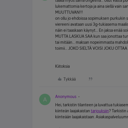
täällä myös sama ongelma... ollut vasta puo
lukemattomia kertoja ja aina siellä vain 
MUUTTUVAN!!!
on ollu jo ehdoissa sopimuksen purkukin s
viereeni avataan uusi 3g-tukiasema maali
näin ei taaskaan käynyt... En jaksa enää so
MUTTA LASKUA SAA kun saa jonottaa tuntit
tai mitään... maksan nopeimmasta mahdolli
toimii... JOKO SIELTÄ VOISI JOKU OT
Kiitoksia
Tykkää
Anonymous
A
Hei, tarkistin tilanteen ja luvattua tukias
kiinteän laajakaistan
tarjouksiin
? Tarkistin
kiinteään laajakaistaan. Asiakaspalveluu