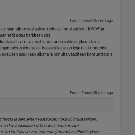
Forum|Forum|15 years ago
 ja sain siihen vastauksen joka oli muistaakseni 1090€ ja
aan että edes harkitsen sitä.
uultavasti vr:n toimesta junaradan sähköistyksen takia.
 linjan taloon ilmaiseksi, koska talossa on linja ollut ennenkin,
sa edellisen asukkaan aikana ja minulta vaaditaan kohtuuttomia
Forum|Forum|15 years ago
sesta ja sain siihen vastauksen joka oli muistaakseni
rhaa kuvitellakkaan että edes harkitsen sitä.
rettu luultavasti vr:n toimesta junaradan sähköistyksen