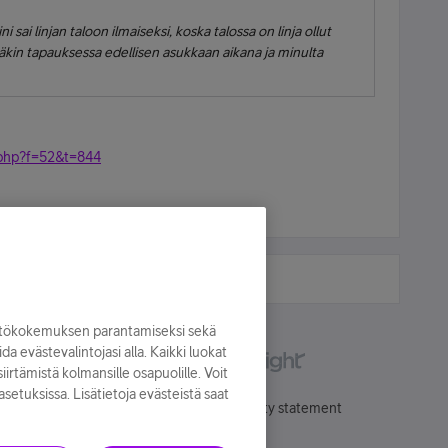
ni sai linjan taloon ilmaiseksi, koska talossa on linja ollut
inäkin tapauksessa edellisen asukkaan aikana ja minulta
.php?f=52&t=844
yttökokemuksen parantamiseksi sekä
oida evästevalintojasi alla. Kaikki luokat
irtämistä kolmansille osapuolille. Voit
asetuksissa. Lisätietoja evästeistä saat
Käyttöehdot
Accessibility statement