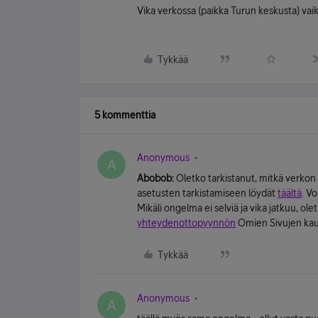
Vika verkossa (paikka Turun keskusta) va
Tykkää
5 kommenttia
Anonymous
A
Abobob:
Oletko tarkistanut, mitkä verkon
asetusten tarkistamiseen löydät
täältä
. V
Mikäli ongelma ei selviä ja vika jatkuu, 
yhteydenottopyynnön
Omien Sivujen kau
Tykkää
Anonymous
A