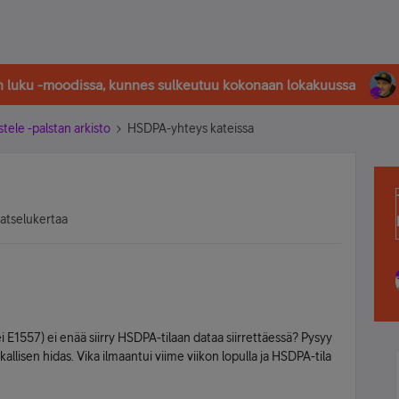
in luku -moodissa, kunnes sulkeutuu kokonaan lokakuussa
stele -palstan arkisto
HSDPA-yhteys kateissa
katselukertaa
E1557) ei enää siirry HSDPA-tilaan dataa siirrettäessä? Pysyy
llisen hidas. Vika ilmaantui viime viikon lopulla ja HSDPA-tila