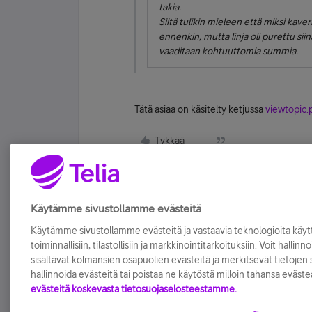
takia.
Siitä tulikin mieleen että miksi kaveri
ennenkin, mutta linja oli purettu si
vaaditaan kohtuuttomia summia.
Tätä asiaa on käsitelty ketjussa
viewtopic
Tykkää
Käytämme sivustollamme evästeitä
Käytämme sivustollamme evästeitä ja vastaavia teknologioita kä
toiminnallisiin, tilastollisiin ja markkinointitarkoituksiin. Voit hallinn
sisältävät kolmansien osapuolien evästeitä ja merkitsevät tietojen si
hallinnoida evästeitä tai poistaa ne käytöstä milloin tahansa eväste
evästeitä koskevasta tietosuojaselosteestamme.