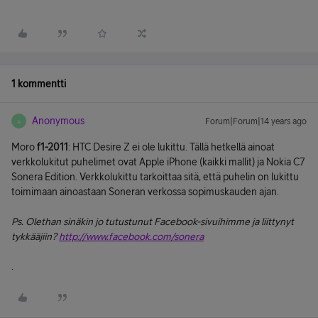
1 kommentti
Anonymous
Forum|Forum|14 years ago
A
Moro
f1-2011
: HTC Desire Z ei ole lukittu. Tällä hetkellä ainoat
verkkolukitut puhelimet ovat Apple iPhone (kaikki mallit) ja Nokia C7
Sonera Edition. Verkkolukittu tarkoittaa sitä, että puhelin on lukittu
toimimaan ainoastaan Soneran verkossa sopimuskauden ajan.
Ps. Olethan sinäkin jo tutustunut Facebook-sivuihimme ja liittynyt
tykkääjiin?
http://www.facebook.com/sonera
.