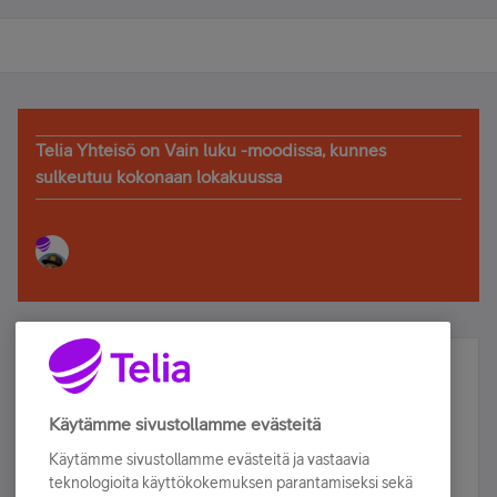
Telia Yhteisö on Vain luku -moodissa, kunnes
sulkeutuu kokonaan lokakuussa
Älä jää paitsi – osallistu ja voita!
Tilaa Telian uutiskirje ja olet mukana arvonnassa.
Käytämme sivustollamme evästeitä
Samalla saat parhaat asiakasedut suoraan
Käytämme sivustollamme evästeitä ja vastaavia
sähköpostiisi.
teknologioita käyttökokemuksen parantamiseksi sekä