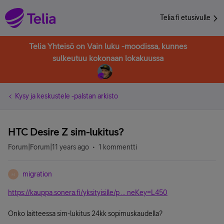
Telia.fi etusivulle
Telia Yhteisö on Vain luku -moodissa, kunnes
sulkeutuu kokonaan lokakuussa
Kysy ja keskustele -palstan arkisto
HTC Desire Z sim-lukitus?
Forum|Forum|11 years ago
1 kommentti
migration
M
https://kauppa.sonera.fi/yksityisille/p ... neKey=L450
Onko laitteessa sim-lukitus 24kk sopimuskaudella?