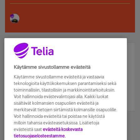
Älä jää paitsi – osallistu ja voita!
Tilaa Telian uutiskirje ja olet mukana arvonnassa.
Käytämme sivustollamme evästeitä
Samalla saat parhaat asiakasedut suoraan
Käytämme sivustollamme evästeitä ja vastaavia
sähköpostiisi.
teknologioita käyttökokemuksen parantamiseksi sekä
toiminnallisiin, tilastollisiin ja markkinointitarkoituksiin.
Voit hallinnoida evästevalintojasi alla. Kaikki luokat
Tilaa nyt
sisältävät kolmansien osapuolien evästeitä ja
merkitsevät tietojen siirtämistä kolmansille osapuolille.
Voit hallinnoida evästeitä tai poistaa ne käytöstä
milloin tahansa evästeasetuksissa. Lisätietoja
evästeistä saat
evästeitä koskevasta
tietosuojaselosteestamme.