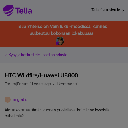
Telia.fi etusivulle
Telia Yhteisö on Vain luku -moodissa, kunnes
sulkeutuu kokonaan lokakuussa
Kysy ja keskustele -palstan arkisto
HTC Wildfire/Huawei U8800
Forum|Forum|11 years ago
1 kommentti
migration
M
Aiotteko ottaa tämän vuoden puolella valikoimiinne kyseisiä
puhelimia?