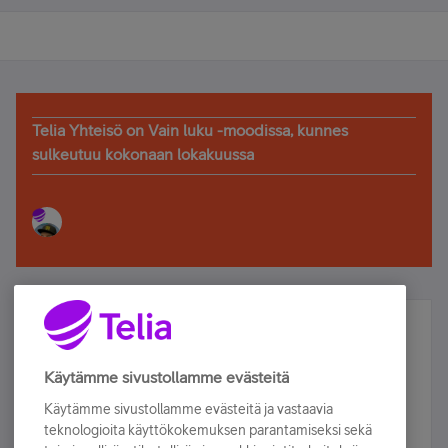
Telia Yhteisö on Vain luku -moodissa, kunnes
sulkeutuu kokonaan lokakuussa
Älä jää paitsi – osallistu ja voita!
Tilaa Telian uutiskirje ja olet mukana arvonnassa.
Käytämme sivustollamme evästeitä
Samalla saat parhaat asiakasedut suoraan
Käytämme sivustollamme evästeitä ja vastaavia
sähköpostiisi.
teknologioita käyttökokemuksen parantamiseksi sekä