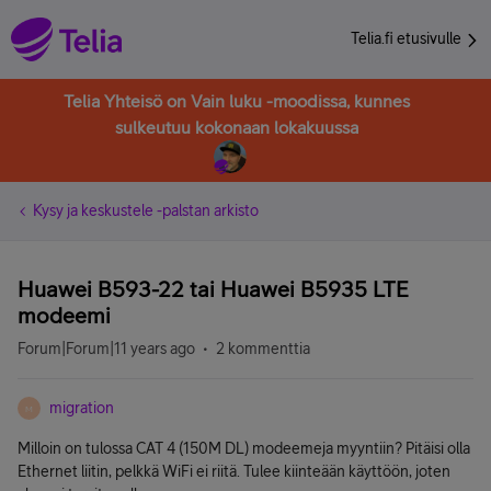
Telia.fi etusivulle
Telia Yhteisö on Vain luku -moodissa, kunnes
sulkeutuu kokonaan lokakuussa
Kysy ja keskustele -palstan arkisto
Huawei B593-22 tai Huawei B5935 LTE
modeemi
Forum|Forum|11 years ago
2 kommenttia
migration
M
Milloin on tulossa CAT 4 (150M DL) modeemeja myyntiin? Pitäisi olla
Ethernet liitin, pelkkä WiFi ei riitä. Tulee kiinteään käyttöön, joten