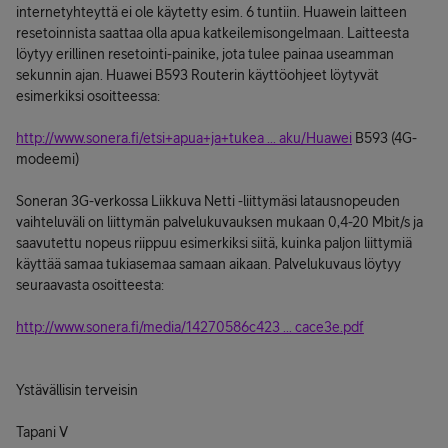
internetyhteyttä ei ole käytetty esim. 6 tuntiin. Huawein laitteen
resetoinnista saattaa olla apua katkeilemisongelmaan. Laitteesta
löytyy erillinen resetointi-painike, jota tulee painaa useamman
sekunnin ajan. Huawei B593 Routerin käyttöohjeet löytyvät
esimerkiksi osoitteessa:
http://www.sonera.fi/etsi+apua+ja+tukea ... aku/Huawei
B593 (4G-
modeemi)
Soneran 3G-verkossa Liikkuva Netti -liittymäsi latausnopeuden
vaihteluväli on liittymän palvelukuvauksen mukaan 0,4-20 Mbit/s ja
saavutettu nopeus riippuu esimerkiksi siitä, kuinka paljon liittymiä
käyttää samaa tukiasemaa samaan aikaan. Palvelukuvaus löytyy
seuraavasta osoitteesta:
http://www.sonera.fi/media/14270586c423 ... cace3e.pdf
Ystävällisin terveisin
Tapani V