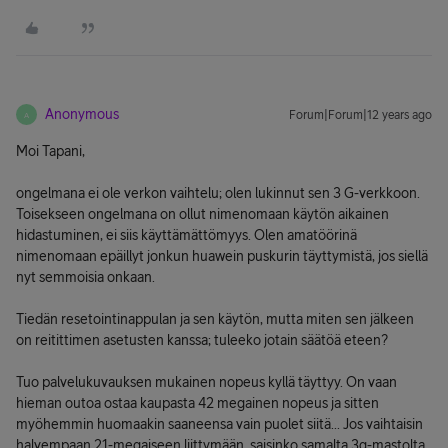
Anonymous
Forum|Forum|12 years ago
A
Moi Tapani,
ongelmana ei ole verkon vaihtelu; olen lukinnut sen 3 G-verkkoon.
Toisekseen ongelmana on ollut nimenomaan käytön aikainen
hidastuminen, ei siis käyttämättömyys. Olen amatöörinä
nimenomaan epäillyt jonkun huawein puskurin täyttymistä, jos siellä
nyt semmoisia onkaan.
Tiedän resetointinappulan ja sen käytön, mutta miten sen jälkeen
on reitittimen asetusten kanssa; tuleeko jotain säätöä eteen?
Tuo palvelukuvauksen mukainen nopeus kyllä täyttyy. On vaan
hieman outoa ostaa kaupasta 42 megainen nopeus ja sitten
myöhemmin huomaakin saaneensa vain puolet siitä... Jos vaihtaisin
halvempaan 21-megaiseen liittymään, saisinko samalta 3g-mastolta