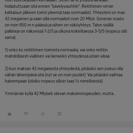
noin vuorokauden kerrallaan. Sitten se ei yhdistä lainkaan
hidastuttuaan sitä ennen "kävelyvauhtiin". Reitittimen virran
katkaisun jälkeen toimii yleensä taas normaalisti. Yhteyteni on max
42 megainen ja saan sillä normaalisti noin 20 Mb/s. Soneran masto
on noin 850 m:n päässä ja siihen on näköyhteys. Talon sisällä
palkkeja on näkyvissä 1-2/5 ja ulkona kokeiltaessa 3-5/5 (nopeus silti
sama).
1) onko ko reitittimen toiminta normaalia, vai onko reititin
mahdollisesti viallinen vai lieneekö yhteydessä jotain vikaa
2) kun maksan 42 megaisesta yhteydestä, pitäisikö sen joskus olla
vähän lähempänä sitä (nyt se on noin puolet). Vai pitäisikö vaihtaa
halvempaan (olisiko nopeus silloin taas ½ nimellisestä)
Ymmärrän kyllä 42 Mb/sek olevan maksiminopeuden, mutta...