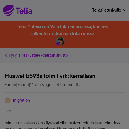
Telia.fi etusivulle
Telia Yhteisö on Vain luku -moodissa, kunnes
sulkeutuu kokonaan lokakuussa
Kysy ja keskustele -palstan arkisto
Huawei b593s toimii vrk: kerrallaan
Forum|Forum|11 years ago
4 kommenttia
migration
M
Hei,
minulla on vajaan kk:n käytössä ollut otsikon reititin ja se toimii hyvin