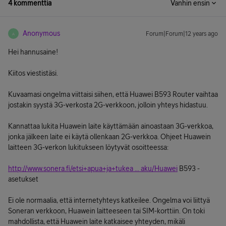
4 kommenttia
Vanhin ensin
Anonymous
Forum|Forum|12 years ago
A
Hei hannusaine!
Kiitos viestistäsi.
Kuvaamasi ongelma viittaisi siihen, että Huawei B593 Router vaihtaa
jostakin syystä 3G-verkosta 2G-verkkoon, jolloin yhteys hidastuu.
Kannattaa lukita Huawein laite käyttämään ainoastaan 3G-verkkoa,
jonka jälkeen laite ei käytä ollenkaan 2G-verkkoa. Ohjeet Huawein
laitteen 3G-verkon lukitukseen löytyvät osoitteessa:
http://www.sonera.fi/etsi+apua+ja+tukea ... aku/Huawei
B593 -
asetukset
Ei ole normaalia, että internetyhteys katkeilee. Ongelma voi liittyä
Soneran verkkoon, Huawein laitteeseen tai SIM-korttiin. On toki
mahdollista, että Huawein laite katkaisee yhteyden, mikäli