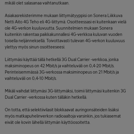
mikäli olet salasanaa vaihtanutkaan.
Asiakasrekisterimme mukaan liittymätyyppisi on Sonera Liikkuva
Netti Aito 4G Teho eli 4G-liittymä. Osoitteessasi ei kuitenkaan vielä
ole 4G-verkon kuuluvuutta. Suunnitelmien mukaan Sonera
kuitenkin rakentaa paikkakunnallesi 4G-verkkoa kuluvan vuoden
toisella neljänneksellä. Toivottavasti tulevan 4G-verkon kuuluvuus
ylettyy myös sinun osoitteeseesi.
Liittymäsi käyttää tällä hetkellä 3G Dual Carrier -verkkoa, jonka
maksiminopeus on 42 Mbit/s ja vaihteluväli on 0,4-20 Mbit/s.
Perinteisemmässä 3G-verkossa maksiminopeus on 21 Mbit/s ja
vaihteluväli on 0,4-10 Mbit/s.
Mikäli vaihdat liittymäsi 3G-liittymäksi, toimii liittymäsi kuitenkin 3G
Dual Carrier -verkossa kuten tälläkin hetkellä.
On totta, että selektiivilasit blokkaavat auringonsäteiden lisäksi
myös matkapuhelinverkon radioaaltoja varsinkin, jos tukiasemat
eivät ole kovin lähellä liittymän käyttöosoitetta.