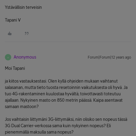
Ystävällisin terveisin
Tapani V
Anonymous
Forum|Forum|12 years ago
A
Moi Tapani
ja kiitos vastauksestasi. Olen kyllä ohjeiden mukaan vaihtanut
salasanan, mutta tieto tuosta resetoinnin vaikutuksesta oli hyvä. Ja
tuo 4G-rakentaminen kuulostaa hyvältä; toivottavasti toteutuu
ajallaan. Nykyinen masto on 850 metrin päässä. Kaipa asentavat
samaan mastoon?
Jos vaihtaisin liittymäni 3G-liittymäksi, niin olisiko sen nopeus tässä
3G Dual Carrier-verkossa sama kuin nykyinen nopeus? Eli
pienemmällä maksulla sama nopeus?