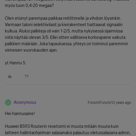
myös tuon 0,4-20 megaa?
Olen etsinyt parempaa paikkaa reitittimelle ja vihdoin löysinkin.
Varmaan taloni selektiivilasit ja kivirakenteet haittaavat signaalin
kulkua. Aluksi palkkeja oli vain 1-2/5, mutta nykyisessä sijainnissa
niitä näyttää olevan 3/5. Ellei sitten vallitseva korkeapaine vaikuta
palkkien määrään. Joka tapauksessa, yhteys on toiminut paremmin
viimeisen vuorokauden ajan.
yt Hannu S.
Anonymous
Forum|Forum|12 years ago
A
Hei hannusaine!
Huawei B593 Routerin resetointi ei muuta mitään muuta kuin
laitteen hallintaohjelman salasanaksi palautuu oletussalasana admin,