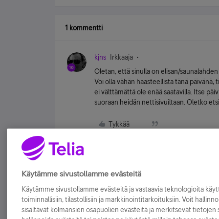
1 kommentti
kjns
Irkkaaja
Oletan, että sinulla on elisan/saunalahden 
Voi olla vähän haasteellista tänä päivänä, ti
ei välttämättä ole enää saatavilla. Itse päi
suoraan heidän nettisivuiltaan. Oletko etsi
Tykkää
Käytämme sivustollamme evästeitä
Käytämme sivustollamme evästeitä ja vastaavia teknologioita kä
toiminnallisiin, tilastollisiin ja markkinointitarkoituksiin. Voit hallinn
sisältävät kolmansien osapuolien evästeitä ja merkitsevät tietojen si