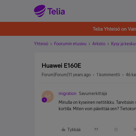
Telia Yhteisö on Va
Yhteisö
Foorumin etusivu
Arkisto
Kysy ja kesku
Huawei E160E
Forum|Forum|11 years ago
1 kommentti
46 ka
migration
Savumerkittäjä
M
Minulla on kyseinen nettitikku. Tarvitsisin
kortilla. Miten voin päivittää sen? Tietoko
Tykkää