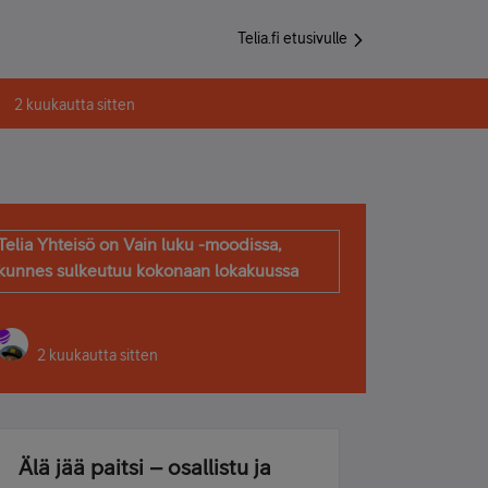
Telia.fi etusivulle
2 kuukautta sitten
Telia Yhteisö on Vain luku -moodissa,
kunnes sulkeutuu kokonaan lokakuussa
2 kuukautta sitten
Älä jää paitsi – osallistu ja