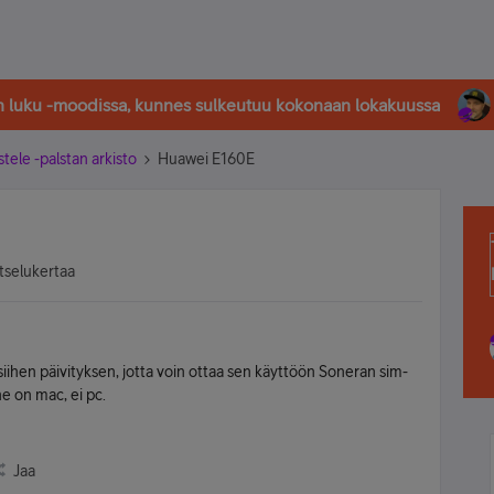
in luku -moodissa, kunnes sulkeutuu kokonaan lokakuussa
stele -palstan arkisto
Huawei E160E
tselukertaa
 siihen päivityksen, jotta voin ottaa sen käyttöön Soneran sim-
ne on mac, ei pc.
Jaa