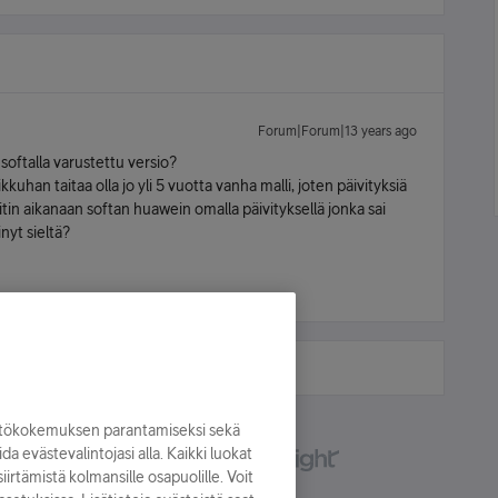
Forum|Forum|13 years ago
softalla varustettu versio?
kkuhan taitaa olla jo yli 5 vuotta vanha malli, joten päivityksiä
vitin aikanaan softan huawein omalla päivityksellä jonka sai
nyt sieltä?
yttökokemuksen parantamiseksi sekä
oida evästevalintojasi alla. Kaikki luokat
irtämistä kolmansille osapuolille. Voit