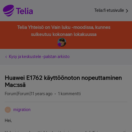
Telia.fi etusivulle
Telia Yhteisö on Vain luku -moodissa, kunnes
sulkeutuu kokonaan lokakuussa
Kysy ja keskustele -palstan arkisto
Huawei E1762 käyttöönoton nopeuttaminen
Mac:ssä
Forum|Forum|11 years ago
1 kommentti
migration
M
Hei,