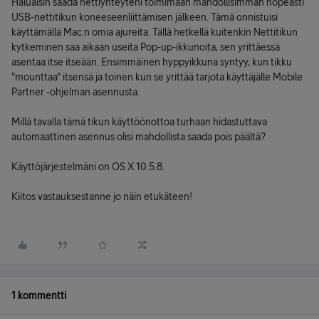
Haluaisin saada nettiyhteyteni toimimaan mahdollisimman nopeasti
USB-nettitikun koneeseenliittämisen jälkeen. Tämä onnistuisi
käyttämällä Mac:n omia ajureita. Tällä hetkellä kuitenkin Nettitikun
kytkeminen saa aikaan useita Pop-up-ikkunoita, sen yrittäessä
asentaa itse itseään. Ensimmäinen hyppyikkuna syntyy, kun tikku
"mounttaa" itsensä ja toinen kun se yrittää tarjota käyttäjälle Mobile
Partner -ohjelman asennusta.
Millä tavalla tämä tikun käyttöönottoa turhaan hidastuttava
automaattinen asennus olisi mahdollista saada pois päältä?
Käyttöjärjestelmäni on OS X 10.5.8.
Kiitos vastauksestanne jo näin etukäteen!
1 kommentti