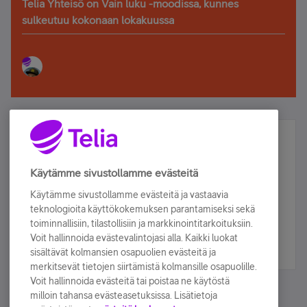
Telia Yhteisö on Vain luku -moodissa, kunnes
sulkeutuu kokonaan lokakuussa
Älä jää paitsi – osallistu ja voita!
Tilaa Telian uutiskirje ja olet mukana arvonnassa.
Käytämme sivustollamme evästeitä
Samalla saat parhaat asiakasedut suoraan
Käytämme sivustollamme evästeitä ja vastaavia
sähköpostiisi.
teknologioita käyttökokemuksen parantamiseksi sekä
toiminnallisiin, tilastollisiin ja markkinointitarkoituksiin.
Voit hallinnoida evästevalintojasi alla. Kaikki luokat
Tilaa nyt
sisältävät kolmansien osapuolien evästeitä ja
merkitsevät tietojen siirtämistä kolmansille osapuolille.
Voit hallinnoida evästeitä tai poistaa ne käytöstä
milloin tahansa evästeasetuksissa. Lisätietoja