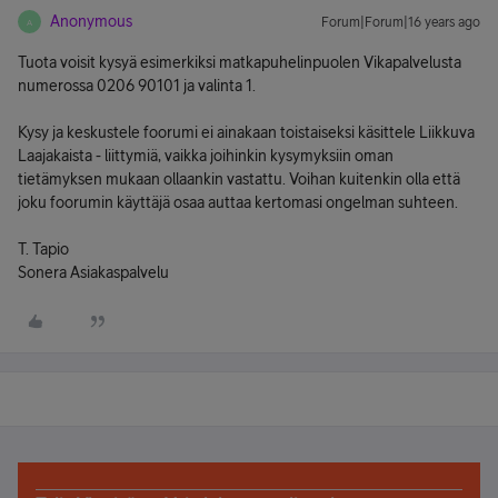
Anonymous
Forum|Forum|16 years ago
A
Tuota voisit kysyä esimerkiksi matkapuhelinpuolen Vikapalvelusta
numerossa 0206 90101 ja valinta 1.
Kysy ja keskustele foorumi ei ainakaan toistaiseksi käsittele Liikkuva
Laajakaista - liittymiä, vaikka joihinkin kysymyksiin oman
tietämyksen mukaan ollaankin vastattu. Voihan kuitenkin olla että
joku foorumin käyttäjä osaa auttaa kertomasi ongelman suhteen.
T. Tapio
Sonera Asiakaspalvelu