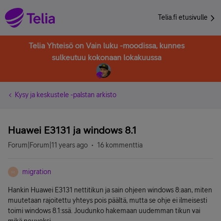
Telia.fi etusivulle
Telia Yhteisö on Vain luku -moodissa, kunnes
sulkeutuu kokonaan lokakuussa
Kysy ja keskustele -palstan arkisto
Huawei E3131 ja windows 8.1
Forum|Forum|11 years ago
16 kommenttia
migration
M
Hankin Huawei E3131 nettitikun ja sain ohjeen windows 8:aan, miten
muutetaan rajoitettu yhteys pois päältä, mutta se ohje ei ilmeisesti
toimi windows 8.1:ssä. Joudunko hakemaan uudemman tikun vai