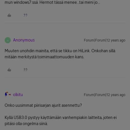
mun windows7:ssä. Hermot tässä menee...tai meni jo...
Anonymous
Forum|Forum|12 years ago
A
Muuten unohdin mainita, että se tikku on HiLink. Onkohan sillä
mitään merkitystä toimimaattomuuden kans.
olkitu
Forum|Forum|12 years ago
Onko uusimmat piirisarjan ajurit asennettu?
Kyllä USB3.0 pystyy käyttämään vanhempiakin laitteita, joten ei
pitäisi olla ongelma siinä.