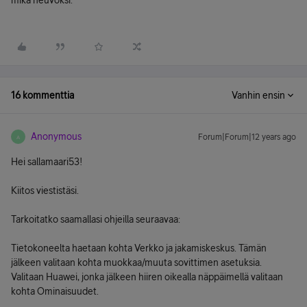
mikä neuvoksi.
16 kommenttia
Vanhin ensin
Anonymous
Forum|Forum|12 years ago
A
Hei sallamaari53!
Kiitos viestistäsi.
Tarkoitatko saamallasi ohjeilla seuraavaa:
Tietokoneelta haetaan kohta Verkko ja jakamiskeskus. Tämän
jälkeen valitaan kohta muokkaa/muuta sovittimen asetuksia.
Valitaan Huawei, jonka jälkeen hiiren oikealla näppäimellä valitaan
kohta Ominaisuudet.