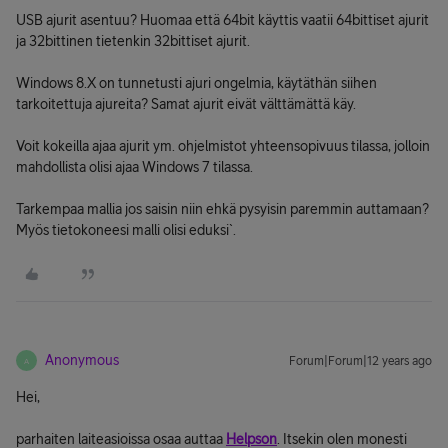
USB ajurit asentuu? Huomaa että 64bit käyttis vaatii 64bittiset ajurit
ja 32bittinen tietenkin 32bittiset ajurit.
Windows 8.X on tunnetusti ajuri ongelmia, käytäthän siihen
tarkoitettuja ajureita? Samat ajurit eivät välttämättä käy.
Voit kokeilla ajaa ajurit ym. ohjelmistot yhteensopivuus tilassa, jolloin
mahdollista olisi ajaa Windows 7 tilassa.
Tarkempaa mallia jos saisin niin ehkä pysyisin paremmin auttamaan?
Myös tietokoneesi malli olisi eduksi`.
Anonymous
Forum|Forum|12 years ago
A
Hei,
parhaiten laiteasioissa osaa auttaa
Helpson
. Itsekin olen monesti