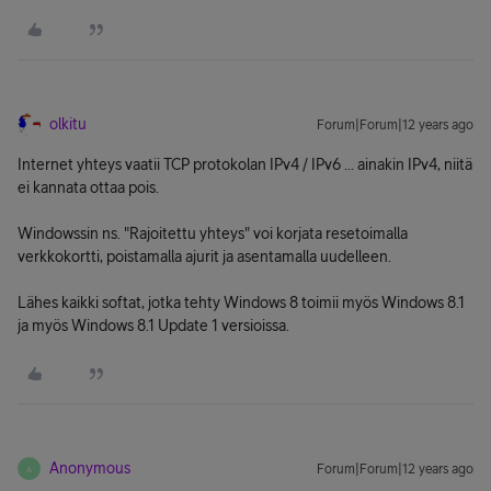
olkitu
Forum|Forum|12 years ago
Internet yhteys vaatii TCP protokolan IPv4 / IPv6 ... ainakin IPv4, niitä
ei kannata ottaa pois.
Windowssin ns. "Rajoitettu yhteys" voi korjata resetoimalla
verkkokortti, poistamalla ajurit ja asentamalla uudelleen.
Lähes kaikki softat, jotka tehty Windows 8 toimii myös Windows 8.1
ja myös Windows 8.1 Update 1 versioissa.
Anonymous
Forum|Forum|12 years ago
A