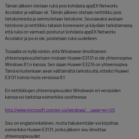
Tämän jälkeen otetaan ruksi pois kohdasta appEX Networks
Accelator ja valitaan ok. Tämän jälkeen otetaan nettitikku pois
tietokoneesta ja sammutetaan tietokone. Seuraavaksi avataan
tietokone ja nettitikku takaisin koneeseen ja käydään tarkistamassa,
että ruksi on varmasti poistunut kohdasta appEX Networks
Accelator ja jos ei ole, poistetaan ruksi uudelleen.
Toisaalta on kyllä niinkin, että Windowsin ilmoittamien
yhteensopivuustietojen mukaan Huawei E3131 ei ole yhteensopiva
Windows 8.1:n kanssa. Sen sijaan Huawei E3276 on yhteensopiva.
Tämä ei kuitenkaan aivan välttämättä tarkoita sitä, etteikö Huawei
E3131 toimisi myös versiossa 8.1.
Eri nettitikkujen yhteensopivuuden Windowsin eri versioiden
kanssa voi tarkistaa esimerkiksi osoitteessa:
http://www.microsoft.com/en-us/windows/ ... uage=en-US
Sivu on englanninkielinen, mutta hakukenttään voi kirjoittaa
esimerkiksi Huawei E3131, jonka jälkeen sivu ilmoittaa
yhteensopivuudet.