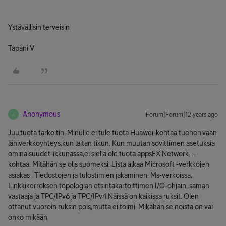
Ystävällisin terveisin
Tapani V
Anonymous
Forum|Forum|12 years ago
A
Juu,tuota tarkoitin. Minulle ei tule tuota Huawei-kohtaa tuohon,vaan
lähiverkkoyhteys,kun laitan tikun. Kun muutan sovittimen asetuksia
ominaisuudet-ikkunassa,ei siellä ole tuota appsEX Network...-
kohtaa. Mitähän se olis suomeksi. Lista alkaa Microsoft -verkkojen
asiakas , Tiedostojen ja tulostimien jakaminen. Ms-verkoissa,
Linkkikerroksen topologian etsintäkartoittimen I/O-ohjain, saman
vastaaja ja TPC/IPv6 ja TPC/IPv4.Näissä on kaikissa ruksit. Olen
ottanut vuoroin ruksin pois,mutta ei toimi. Mikähän se noista on vai
onko mikään