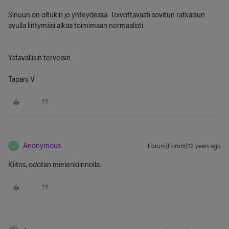
Sinuun on oltukin jo yhteydessä. Toivottavasti sovitun ratkaisun
avulla liittymäsi alkaa toimimaan normaalisti.
Ystävällisin terveisin
Tapani V
Anonymous
Forum|Forum|12 years ago
A
Kiitos, odotan mielenkiinnolla.