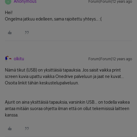
Anonymous
Forum|Forum|12 years ago
A
Hei!
Ongelma jatkuu edelleen, sama rajoitettu yhteys... :(
olkitu
Forum|Forum|12 years ago
Nämä tikut (USB) on yksittäisiä tapauksia. Jos saisit vaikka print
screen kuvia upattu vaikka Onedrive palveluun ja jaat ne kuvat...
Osoita linkit tähän keskustelupalveluun.
Ajurit on aina yksittäisiä tapauksia, varsinkin USB... on todella vaikea
antaa mitään suoraa ohjetta ilman että on ollut tekemisissä laitteen
kanssa.