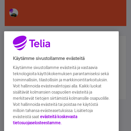
Älä jää paitsi – osallistu ja voita!
Tilaa Telian uutiskirje ja olet mukana arvonnassa.
Käytämme sivustollamme evästeitä
Samalla saat parhaat asiakasedut suoraan
Käytämme sivustollamme evästeitä ja vastaavia
sähköpostiisi.
teknologioita käyttökokemuksen parantamiseksi sekä
toiminnallisiin, tilastollisiin ja markkinointitarkoituksiin.
Voit hallinnoida evästevalintojasi alla. Kaikki luokat
Tilaa nyt
sisältävät kolmansien osapuolien evästeitä ja
merkitsevät tietojen siirtämistä kolmansille osapuolille.
Voit hallinnoida evästeitä tai poistaa ne käytöstä
milloin tahansa evästeasetuksissa. Lisätietoja
evästeistä saat
evästeitä koskevasta
tietosuojaselosteestamme.