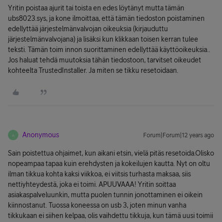
Yritin poistaa ajurit tai toista en edes löytänyt mutta tämän
ubs8023.sys, ja kone ilmoittaa, että tämän tiedoston poistaminen
edellyttää järjestelmänvalvojan oikeuksia (kirjauduttu
järjestelmänvalvojana) ja lisäksi kun klikkaan toisen kerran tulee
teksti. Tämän toim innon suorittaminen edellyttää käyttöoikeuksia..
Jos haluat tehdä muutoksia tähän tiedostoon, tarvitset oikeudet
kohteelta TrustedInstaller. Ja miten se tikku resetoidaan.
Anonymous
Forum|Forum|12 years ago
A
Sain poistettua ohjaimet, kun aikani etsin, vielä pitäs resetoida.Olisko
nopeampaa tapaa kuin erehdysten ja kokeilujen kautta. Nyt on oltu
ilman tikkua kohta kaksi viikkoa, ei viitsis turhasta maksaa, siis
nettiyhteydestä, joka ei toimi. APUUVAAA! Yritin soittaa
asiakaspalveluunkin, mutta puolen tunnin jonottaminen ei oikein
kiinnostanut. Tuossa koneessa on usb 3, joten minun vanha
tikkukaan ei siihen kelpaa, olis vaihdettu tikkuja, kun tämä uusi toimii