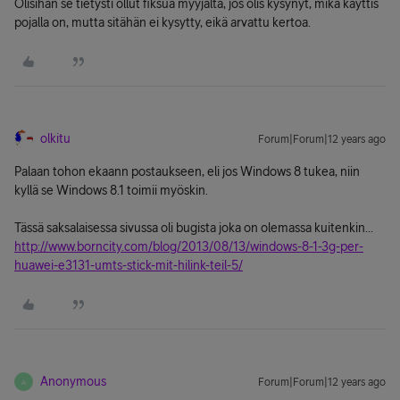
Olisihan se tietysti ollut fiksua myyjältä, jos olis kysynyt, mikä käyttis
pojalla on, mutta sitähän ei kysytty, eikä arvattu kertoa.
olkitu
Forum|Forum|12 years ago
Palaan tohon ekaann postaukseen, eli jos Windows 8 tukea, niin
kyllä se Windows 8.1 toimii myöskin.
Tässä saksalaisessa sivussa oli bugista joka on olemassa kuitenkin...
http://www.borncity.com/blog/2013/08/13/windows-8-1-3g-per-
huawei-e3131-umts-stick-mit-hilink-teil-5/
Anonymous
Forum|Forum|12 years ago
A