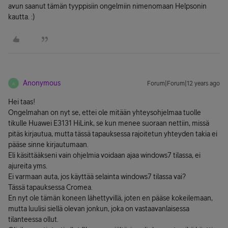
avun saanut tämän tyyppisiin ongelmiin nimenomaan Helpsonin
kautta. :)
Anonymous
Forum|Forum|12 years ago
A
Hei taas!
Ongelmahan on nyt se, ettei ole mitään yhteysohjelmaa tuolle
tikulle Huawei E3131 HiLink, se kun menee suoraan nettiin, missä
pitäs kirjautua, mutta tässä tapauksessa rajoitetun yhteyden takia ei
pääse sinne kirjautumaan.
Eli käsittääkseni vain ohjelmia voidaan ajaa windows7 tilassa, ei
ajureita yms.
Ei varmaan auta, jos käyttää selainta windows7 tilassa vai?
Tässä tapauksessa Cromea.
En nyt ole tämän koneen lähettyvillä, joten en pääse kokeilemaan,
mutta luulisi siellä olevan jonkun, joka on vastaavanlaisessa
tilanteessa ollut.