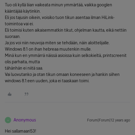
Tuo oli kyllä liian vaikeata minun ymmärtää, vaikka googlen
kääntäjää käytinkin.
Eli jos tajusin oikein, voisiko tuon tikun asentaa ilman HiLink-
toimintoa vai ei.
Eli toimisi kuten aikaisemmatkin tikut, ohjelman kautta, eikä nettiin
suoraan.
Ja jos voi niin neuvoja miten se tehdään, näin aloittelijalle.
Windows 8.1 on ihan hebreaa muutenkin mulle.
Minä kun en ymmärrä näissä asioissa kuin selkokieltä, printscreenit
olis parhaita, mutta
tähänhän ei niitä saa.
Vai luovutanko ja otan tikun omaan koneeseen ja hankin siihen
windows 8.1:een uuden, joka ei taaskaan toimi.
Anonymous
Forum|Forum|12 years ago
A
Hei sallamaari53!