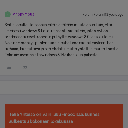
Anonymous
Forum|Forum|12 years ago
A
Soitin lopulta Helpsoniin eikä sieltäkään muuta apua kuin, että
ilmeisesti windows 8.1 ei ollut asentunut oikein, joten nyt on
tehdasasetuksset koneella ja käyttis windows 8.0 ja tikku toimii...
No sinne meni yli puolen tunnin puhelumaksut oikeastaan ihan
turhaan, kun tuttava jo sitä ehdotti, mutta yritettiin muuta konstia.
Enkä aio asentaa sitä windows 8.1:tä ihan kuin pakosta.
Telia Yhteisö on Vain luku -moodissa, kunnes
sulkeutuu kokonaan lokakuussa