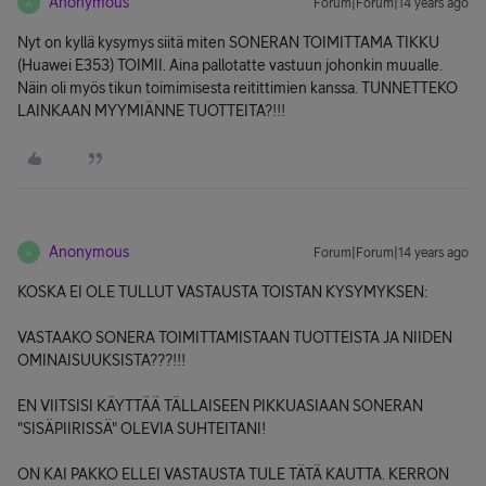
Anonymous
Forum|Forum|14 years ago
A
Nyt on kyllä kysymys siitä miten SONERAN TOIMITTAMA TIKKU
(Huawei E353) TOIMII. Aina pallotatte vastuun johonkin muualle.
Näin oli myös tikun toimimisesta reitittimien kanssa. TUNNETTEKO
LAINKAAN MYYMIÄNNE TUOTTEITA?!!!
Anonymous
Forum|Forum|14 years ago
A
KOSKA EI OLE TULLUT VASTAUSTA TOISTAN KYSYMYKSEN:
VASTAAKO SONERA TOIMITTAMISTAAN TUOTTEISTA JA NIIDEN
OMINAISUUKSISTA???!!!
EN VIITSISI KÄYTTÄÄ TÄLLAISEEN PIKKUASIAAN SONERAN
"SISÄPIIRISSÄ" OLEVIA SUHTEITANI!
ON KAI PAKKO ELLEI VASTAUSTA TULE TÄTÄ KAUTTA. KERRON