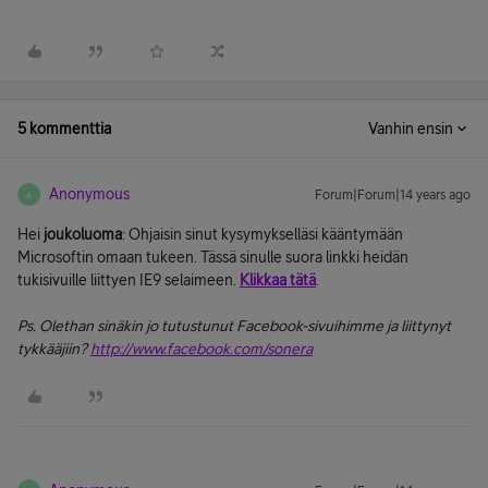
5 kommenttia
Vanhin ensin
Anonymous
Forum|Forum|14 years ago
A
Hei
joukoluoma
: Ohjaisin sinut kysymykselläsi kääntymään
Microsoftin omaan tukeen. Tässä sinulle suora linkki heidän
tukisivuille liittyen IE9 selaimeen.
Klikkaa tätä
.
Ps. Olethan sinäkin jo tutustunut Facebook-sivuihimme ja liittynyt
tykkääjiin?
http://www.facebook.com/sonera