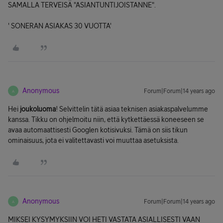
SAMALLA TERVEISÄ "ASIANTUNTIJOISTANNE".
' SONERAN ASIAKAS 30 VUOTTA'
Anonymous
Forum|Forum|14 years ago
A
Hei
joukoluoma
! Selvittelin tätä asiaa teknisen asiakaspalvelumme
kanssa. Tikku on ohjelmoitu niin, että kytkettäessä koneeseen se
avaa automaattisesti Googlen kotisivuksi. Tämä on siis tikun
ominaisuus, jota ei valitettavasti voi muuttaa asetuksista.
Anonymous
Forum|Forum|14 years ago
A
MIKSEI KYSYMYKSIIN VOI HETI VASTATA ASIALLISESTI VAAN