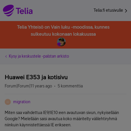
Telia.fi etusivulle
Telia Yhteisö on Vain luku -moodissa, kunnes
sulkeutuu kokonaan lokakuussa
Kysy ja keskustele -palstan arkisto
Huawei E353 ja kotisivu
Forum|Forum|11 years ago
5 kommenttia
migration
M
Miten saa vaihdettua IE9/IE10:een avautuvan sivun, nykyisellään
Google? Mielellään saisi avautua koko määritelty välilehtiryhmä
niinkuin käynnistettäessä IE erikseen.