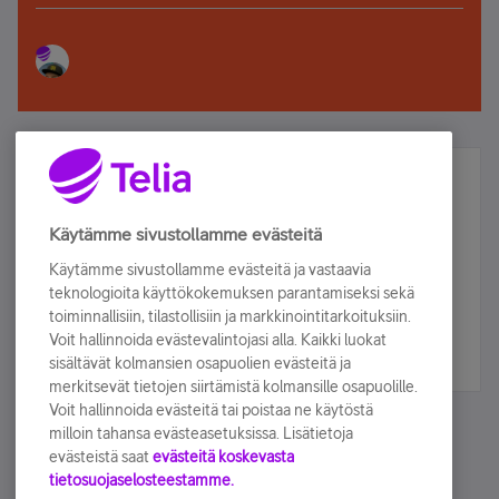
Älä jää paitsi – osallistu ja voita!
Tilaa Telian uutiskirje ja olet mukana arvonnassa.
Käytämme sivustollamme evästeitä
Samalla saat parhaat asiakasedut suoraan
Käytämme sivustollamme evästeitä ja vastaavia
sähköpostiisi.
teknologioita käyttökokemuksen parantamiseksi sekä
toiminnallisiin, tilastollisiin ja markkinointitarkoituksiin.
Voit hallinnoida evästevalintojasi alla. Kaikki luokat
Tilaa nyt
sisältävät kolmansien osapuolien evästeitä ja
merkitsevät tietojen siirtämistä kolmansille osapuolille.
Voit hallinnoida evästeitä tai poistaa ne käytöstä
milloin tahansa evästeasetuksissa. Lisätietoja
evästeistä saat
evästeitä koskevasta
tietosuojaselosteestamme.