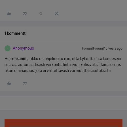
1 kommentti
Anonymous
Forum|Forum|13 years ago
A
Hei
kmsunmi
, Tikku on ohjelmoitu niin, että kytkettäessä koneeseen
se avaa automaattisesti verkonhallintasivun kotisivuksi. Tämä on siis
tikun ominaisuus, jota ei valitettavasti voi muuttaa asetuksista.