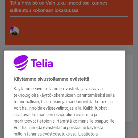
Telia Yhteisö on Vain luku -moodissa, kunnes
sulkeutuu kokonaan lokakuussa
Älä jää paitsi – osallistu ja voita!
Tilaa Telian uutiskirje ja olet mukana arvonnassa.
Käytämme sivustollamme evästeitä
Samalla saat parhaat asiakasedut suoraan
Käytämme sivustollamme evästeitä ja vastaavia
sähköpostiisi.
teknologioita käyttökokemuksen parantamiseksi sekä
toiminnallisiin, tilastollisiin ja markkinointitarkoituksiin.
Voit hallinnoida evästevalintojasi alla. Kaikki luokat
Tilaa nyt
sisältävät kolmansien osapuolien evästeitä ja
merkitsevät tietojen siirtämistä kolmansille osapuolille.
Voit hallinnoida evästeitä tai poistaa ne käytöstä
milloin tahansa evästeasetuksissa. Lisätietoja