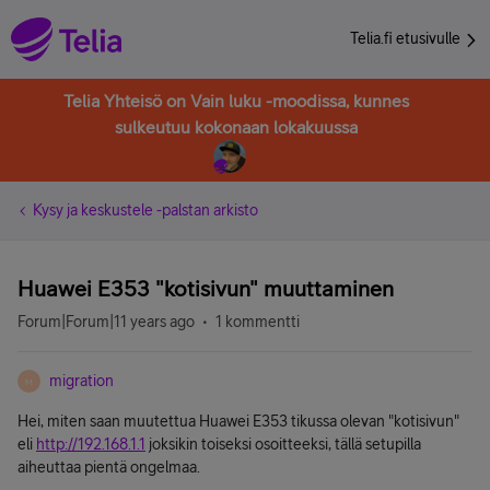
Telia.fi etusivulle
Telia Yhteisö on Vain luku -moodissa, kunnes
sulkeutuu kokonaan lokakuussa
Kysy ja keskustele -palstan arkisto
Huawei E353 "kotisivun" muuttaminen
Forum|Forum|11 years ago
1 kommentti
migration
M
Hei, miten saan muutettua Huawei E353 tikussa olevan "kotisivun"
eli
http://192.168.1.1
joksikin toiseksi osoitteeksi, tällä setupilla
aiheuttaa pientä ongelmaa.