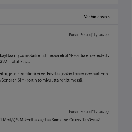
Vanhin ensin
Forum|Forum|11 years ago
 käyttää myös mobiilireitittimessä eli SIM-korttia ei ole estetty
392 -nettitikussa.
kittu, jolloin reititintä ei voi käyttää jonkin toisen operaattorin
la Soneran SIM-kortin toimivuutta reitittimessä.
Forum|Forum|11 years ago
1 Mbit/s) SIM-korttia käyttää Samsung Galaxy Tab3:ssa?