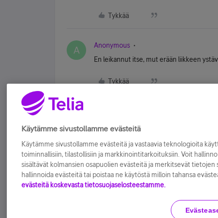
Tykkää
Anonymous
A
En leikannut itse, mut erään liikkeen ystävä
Tykkää
Käytämme sivustollamme evästeitä
Käytämme sivustollamme evästeitä ja vastaavia teknologioita kä
toiminnallisiin, tilastollisiin ja markkinointitarkoituksiin. Voit hallinn
sisältävät kolmansien osapuolien evästeitä ja merkitsevät tietojen si
hallinnoida evästeitä tai poistaa ne käytöstä milloin tahansa eväste
evästeitä koskevasta tietosuojaselosteestamme.
Evästeas