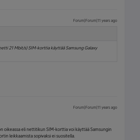
Forum|Forum|11 years ago
etti 21 Mbit/s) SIM-korttia käyttää Samsung Galaxy
Forum|Forum|11 years ago
n oikeassa eli nettitikun SIM-korttia voi käyttää Samsungin
Kortin leikkaamista sopivaksi ei suositella.