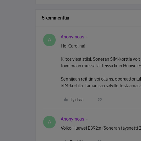
5 kommenttia
Anonymous
A
Hei Carolina!
Kiitos viestistäsi. Soneran SIM-korttia voit
toimimaan muissa laitteissa kuin Huawei E
Sen sijaan reititin voi olla ns. operaattorilu
SIM-kortilla. Tämän saa selville testaamal
Tykkää
Anonymous
A
Voiko Huawei E392:n (Soneran täysnetti 2