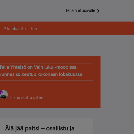
Telia.fi etusivulle
2 kuukautta sitten
Telia Yhteisö on Vain luku -moodissa,
kunnes sulkeutuu kokonaan lokakuussa
2 kuukautta sitten
Älä jää paitsi – osallistu ja