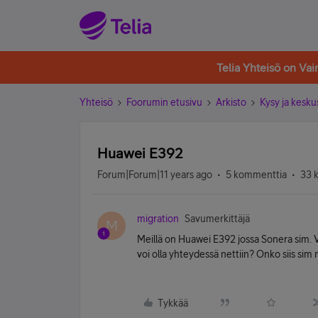
Telia Yhteisö on Va
Yhteisö
Foorumin etusivu
Arkisto
Kysy ja kesku
Huawei E392
Forum|Forum|11 years ago
5 kommenttia
33 
migration
Savumerkittäjä
M
Meillä on Huawei E392 jossa Sonera sim. Vo
voi olla yhteydessä nettiin? Onko siis sim m
Tykkää