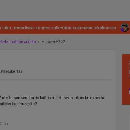
in luku -moodissa, kunnes sulkeutuu kokonaan lokakuussa
stele -palstan arkisto
Huawei E392
katselukertaa
iko tämän sim-kortin laittaa reitittimeen jolloin koko perhe
illään lailla suojattu?
Jaa