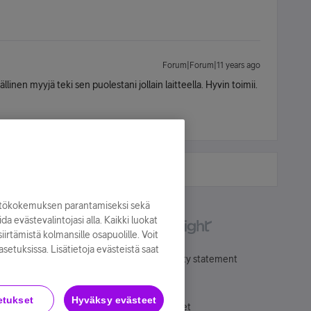
Forum|Forum|11 years ago
llinen myyjä teki sen puolestani jollain laitteella. Hyvin toimii.
yttökokemuksen parantamiseksi sekä
oida evästevalintojasi alla. Kaikki luokat
irtämistä kolmansille osapuolille. Voit
asetuksissa. Lisätietoja evästeistä saat
Käyttöehdot
Accessibility statement
etukset
Hyväksy evästeet
Evästeasetukset