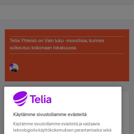
Telia Yhteisö on Vain luku -moodissa, kunnes
sulkeutuu kokonaan lokakuussa
Älä jää paitsi – osallistu ja voita!
Tilaa Telian uutiskirje ja olet mukana arvonnassa.
Käytämme sivustollamme evästeitä
Samalla saat parhaat asiakasedut suoraan
Käytämme sivustollamme evästeitä ja vastaavia
sähköpostiisi.
teknologioita käyttökokemuksen parantamiseksi sekä