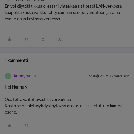
192.168.1.1 muutettua.
En voi käyttää tikkua ollessani yhtäaikaa sisäisessä LAN-verkossa
kaapelilla koska verkko tehty samaan osoiteavaruuteen ja sama
osoite on jo käytössä verkossa.
1 kommentti
Anonymous
Forum|Forum|12 years ago
A
Hei
HannuN
!
Osoitetta valitettavasti ei voi vaihtaa.
Koska se on oletusyhdyskäytävän osoite, eli ns. nettitikun kiinteä
osoite.