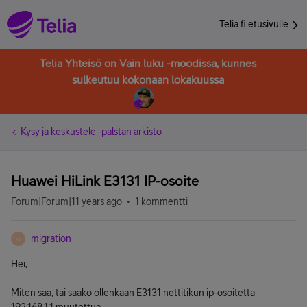
Telia.fi etusivulle
Telia Yhteisö on Vain luku -moodissa, kunnes
sulkeutuu kokonaan lokakuussa
Kysy ja keskustele -palstan arkisto
Huawei HiLink E3131 IP-osoite
Forum|Forum|11 years ago
1 kommentti
migration
M
Hei,
Miten saa, tai saako ollenkaan E3131 nettitikun ip-osoitetta