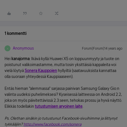
1 kommentti
Anonymous
Forum|Forum|14 years ago
A
Hei
kanajorma
: Ikävä kyllä Huawei X5 on loppuunmyyty ja tuote on
poistunut valikoimastamme, mutta tosin yksittäisiä kappaleita voi
vielä löytyä
Sonera Kauppojen
hyllyiltä (saatavuuksista kannattaa
olla suoraan yhteydessä Kauppiaaseen).
Entäs hieman "alemmassa" sarjassa painivan Samsung Galaxy Gio:n
valinta uudeksi puhelimeksesi? Kyseisessä laitteessa on Android 2.2,
joka on myös päivitettävissä 2.3:seen, tehokas prossu ja hyvä näyttö.
Elikkäs todellakin
tutustumisen arvoinen laite
.
Ps. Olethan sinäkin jo tutustunut Facebook-sivuihimme ja liittynyt
tykkääjiin?
http://www.facebook.com/sonera