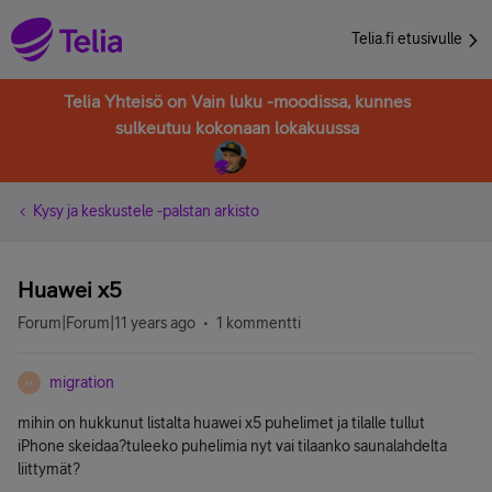
Telia.fi etusivulle
Telia Yhteisö on Vain luku -moodissa, kunnes
sulkeutuu kokonaan lokakuussa
Kysy ja keskustele -palstan arkisto
Huawei x5
Forum|Forum|11 years ago
1 kommentti
migration
M
mihin on hukkunut listalta huawei x5 puhelimet ja tilalle tullut
iPhone skeidaa?tuleeko puhelimia nyt vai tilaanko saunalahdelta
liittymät?