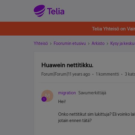
Telia Yhteisö on Va
Yhteisö
Foorumin etusivu
Arkisto
Kysy ja kesku
Huawein nettitikku.
Forum|Forum|11 years ago
1 kommentti
3 kat
migration
Savumerkittäjä
M
Hei!
Onko nettitikut sim lukittuja? Eli voinko l
jotain ennen tätä?