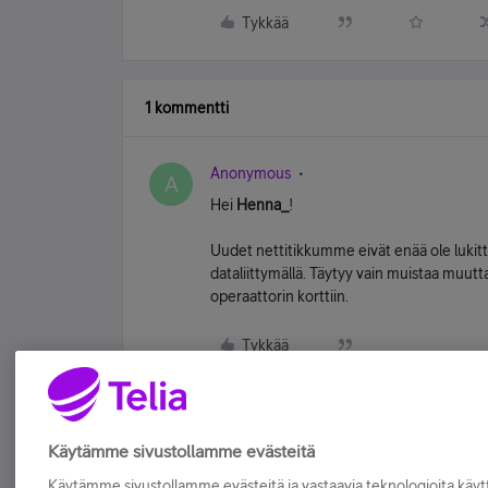
Tykkää
1 kommentti
Anonymous
A
Hei
Henna_
!
Uudet nettitikkumme eivät enää ole lukittuja
dataliittymällä. Täytyy vain muistaa muutt
operaattorin korttiin.
Tykkää
Käytämme sivustollamme evästeitä
Käytämme sivustollamme evästeitä ja vastaavia teknologioita kä