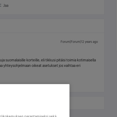
Jaa
Forum|Forum|12 years ago
 suomalaisille korteille, eli tikkusi pitäisi toimia kotimaisella
aa yhteysohjelmaan oikeat asetukset jos vaihtaa eri
yttökokemuksen parantamiseksi sekä