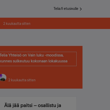
Telia.fi etusivulle
2 kuukautta sitten
Telia Yhteisö on Vain luku -moodissa,
kunnes sulkeutuu kokonaan lokakuussa
2 kuukautta sitten
Älä jää paitsi – osallistu ja