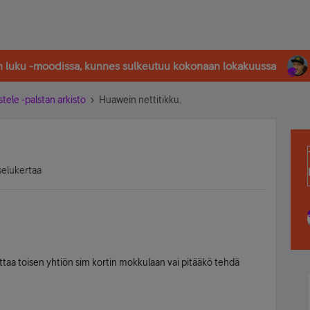
in luku -moodissa, kunnes sulkeutuu kokonaan lokakuussa
stele -palstan arkisto
Huawein nettitikku.
selukertaa
aittaa toisen yhtiön sim kortin mokkulaan vai pitääkö tehdä