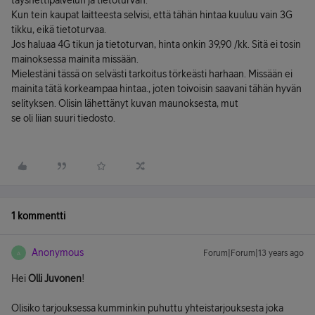
täysnettipalvelun ja tietoturvan.
Kun tein kaupat laitteesta selvisi, että tähän hintaa kuuluu vain 3G
tikku, eikä tietoturvaa.
Jos haluaa 4G tikun ja tietoturvan, hinta onkin 39,90 /kk. Sitä ei tosin
mainoksessa mainita missään.
Mielestäni tässä on selvästi tarkoitus törkeästi harhaan. Missään ei
mainita tätä korkeampaa hintaa., joten toivoisin saavani tähän hyvän
selityksen. Olisin lähettänyt kuvan maunoksesta, mut
se oli liian suuri tiedosto.
1 kommentti
Anonymous
Forum|Forum|13 years ago
A
Hei
Olli Juvonen
!
Olisiko tarjouksessa kumminkin puhuttu yhteistarjouksesta joka