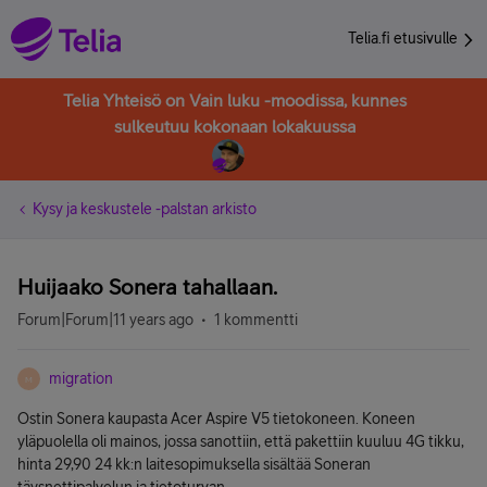
Telia.fi etusivulle
Telia Yhteisö on Vain luku -moodissa, kunnes
sulkeutuu kokonaan lokakuussa
Kysy ja keskustele -palstan arkisto
Huijaako Sonera tahallaan.
Forum|Forum|11 years ago
1 kommentti
migration
M
Ostin Sonera kaupasta Acer Aspire V5 tietokoneen. Koneen
yläpuolella oli mainos, jossa sanottiin, että pakettiin kuuluu 4G tikku,
hinta 29,90 24 kk:n laitesopimuksella sisältää Soneran