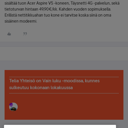
sisältää tuon Acer Aspire V5 -koneen, Täysnetti 4G -palvelun, sekä
tietoturvan hintaan 49,90€/kk. Kahden vuoden sopimuksella.
Erillistä nettitikkuahan tuo kone ei tarvitse koska siinä on oma
sisäinen modeemi.
Telia Yhteisö on Vain luku -moodissa, kunnes
sulkeutuu kokonaan lokakuussa