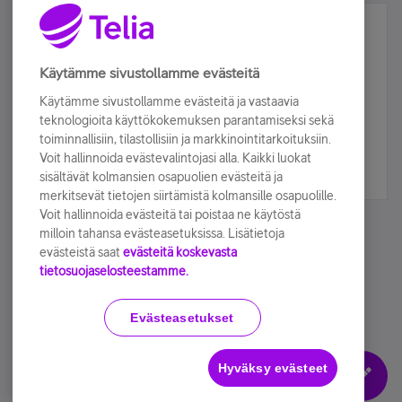
Älä jää paitsi – osallistu ja voita!
Tilaa Telian uutiskirje ja olet mukana arvonnassa.
Käytämme sivustollamme evästeitä
Samalla saat parhaat asiakasedut suoraan
Käytämme sivustollamme evästeitä ja vastaavia
sähköpostiisi.
teknologioita käyttökokemuksen parantamiseksi sekä
toiminnallisiin, tilastollisiin ja markkinointitarkoituksiin.
Voit hallinnoida evästevalintojasi alla. Kaikki luokat
Tilaa nyt
sisältävät kolmansien osapuolien evästeitä ja
merkitsevät tietojen siirtämistä kolmansille osapuolille.
Voit hallinnoida evästeitä tai poistaa ne käytöstä
milloin tahansa evästeasetuksissa. Lisätietoja
evästeistä saat
evästeitä koskevasta
tietosuojaselosteestamme.
Käyttöehdot
Accessibility statement
Evästeasetukset
Hyväksy evästeet
Evästeasetukset