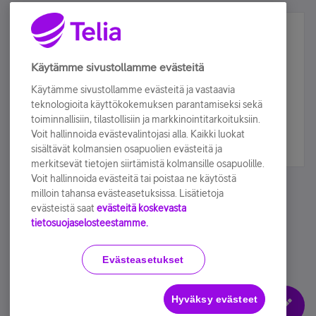
Älä jää paitsi – osallistu ja voita!
Tilaa Telian uutiskirje ja olet mukana arvonnassa.
Käytämme sivustollamme evästeitä
Samalla saat parhaat asiakasedut suoraan
Käytämme sivustollamme evästeitä ja vastaavia
sähköpostiisi.
teknologioita käyttökokemuksen parantamiseksi sekä
toiminnallisiin, tilastollisiin ja markkinointitarkoituksiin.
Voit hallinnoida evästevalintojasi alla. Kaikki luokat
Tilaa nyt
sisältävät kolmansien osapuolien evästeitä ja
merkitsevät tietojen siirtämistä kolmansille osapuolille.
Voit hallinnoida evästeitä tai poistaa ne käytöstä
milloin tahansa evästeasetuksissa. Lisätietoja
evästeistä saat
evästeitä koskevasta
tietosuojaselosteestamme.
Käyttöehdot
Accessibility statement
Evästeasetukset
Hyväksy evästeet
Evästeasetukset