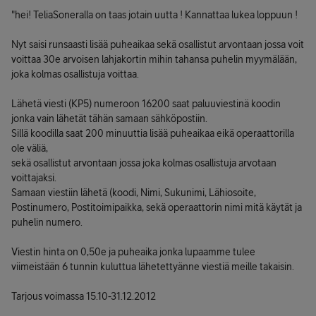
"hei! TeliaSoneralla on taas jotain uutta ! Kannattaa lukea loppuun !
Nyt saisi runsaasti lisää puheaikaa sekä osallistut arvontaan jossa voit
voittaa 30e arvoisen lahjakortin mihin tahansa puhelin myymälään,
joka kolmas osallistuja voittaa.
Lähetä viesti (KP5) numeroon 16200 saat paluuviestinä koodin
jonka vain lähetät tähän samaan sähköpostiin.
Sillä koodilla saat 200 minuuttia lisää puheaikaa eikä operaattorilla
ole väliä,
sekä osallistut arvontaan jossa joka kolmas osallistuja arvotaan
voittajaksi.
Samaan viestiin lähetä (koodi, Nimi, Sukunimi, Lähiosoite,
Postinumero, Postitoimipaikka, sekä operaattorin nimi mitä käytät ja
puhelin numero.
Viestin hinta on 0,50e ja puheaika jonka lupaamme tulee
viimeistään 6 tunnin kuluttua lähetettyänne viestiä meille takaisin.
Tarjous voimassa 15.10-31.12.2012