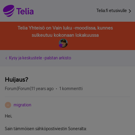
Telia.fi etusivulle
Telia Yhteisö on Vain luku -moodissa, kunnes
sulkeutuu kokonaan lokakuussa
Kysy ja keskustele -palstan arkisto
Huijaus?
Forum|Forum|11 years ago
1 kommentti
migration
M
Hei,
Sain tämmöisen sähköpostiviestin Soneralta: