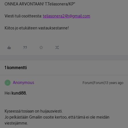
ONNEA ARVONTAAN! T.Teliasonera/KP"
Viesti tuli osoitteesta:
teliasonera24h@gmail.com
Kiitos jo etukäteen vastauksestanne!
1 kommentti
Anonymous
Forum|Forum|13 years ago
A
Hei
kundi88
,
Kyseessä tosiaan on huijausviesti.
Jo pelkästään Gmailin osoite kertoo, että tämä ei ole meidän
viestejämme.