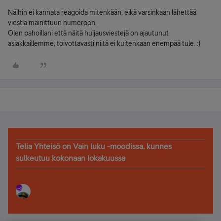
Näihin ei kannata reagoida mitenkään, eikä varsinkaan lähettää
viestiä mainittuun numeroon.
Olen pahoillani että näitä huijausviestejä on ajautunut
asiakkaillemme, toivottavasti niitä ei kuitenkaan enempää tule. :)
Telia Yhteisö on Vain luku -moodissa, kunnes
sulkeutuu kokonaan lokakuussa