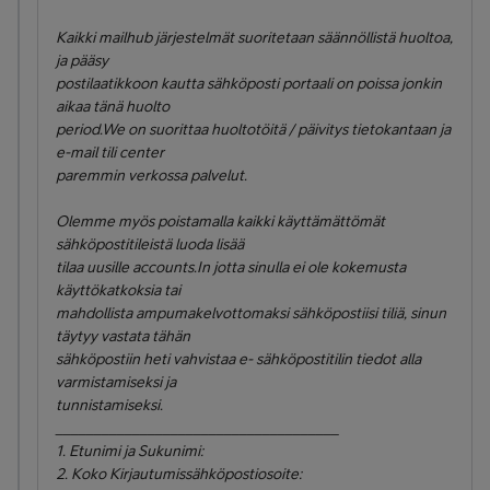
Kaikki mailhub järjestelmät suoritetaan säännöllistä huoltoa,
ja pääsy
postilaatikkoon kautta sähköposti portaali on poissa jonkin
aikaa tänä huolto
period.We on suorittaa huoltotöitä / päivitys tietokantaan ja
e-mail tili center
paremmin verkossa palvelut.
Olemme myös poistamalla kaikki käyttämättömät
sähköpostitileistä luoda lisää
tilaa uusille accounts.In jotta sinulla ei ole kokemusta
käyttökatkoksia tai
mahdollista ampumakelvottomaksi sähköpostiisi tiliä, sinun
täytyy vastata tähän
sähköpostiin heti vahvistaa e- sähköpostitilin tiedot alla
varmistamiseksi ja
tunnistamiseksi.
_____________________________________
1. Etunimi ja Sukunimi:
2. Koko Kirjautumissähköpostiosoite: