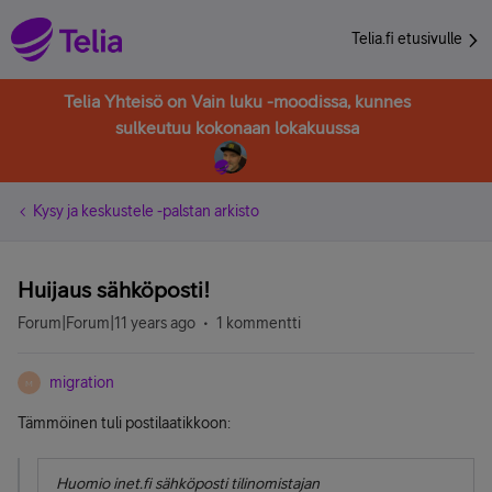
Telia.fi etusivulle
Telia Yhteisö on Vain luku -moodissa, kunnes
sulkeutuu kokonaan lokakuussa
Kysy ja keskustele -palstan arkisto
Huijaus sähköposti!
Forum|Forum|11 years ago
1 kommentti
migration
M
Tämmöinen tuli postilaatikkoon:
Huomio inet.fi sähköposti tilinomistajan