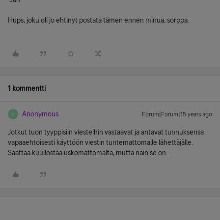
Hups, joku oli jo ehtinyt postata tämen ennen minua, sorppa.
1 kommentti
Anonymous
Forum|Forum|15 years ago
A
Jotkut tuon tyyppisiin viesteihin vastaavat ja antavat tunnuksensa
vapaaehtoisesti käyttöön viestin tuntemattomalle lähettäjälle.
Saattaa kuullostaa uskomattomalta, mutta näin se on.