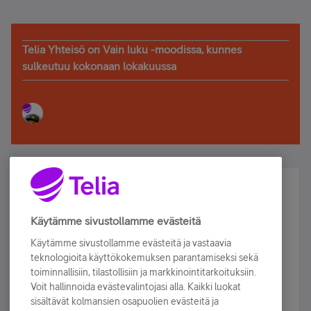
Telia Yhteisö on Vain luku -moodissa, kunnes
sulkeutuu kokonaan lokakuussa
Älä jää paitsi – osallistu ja voita!
Tilaa Telian uutiskirje ja olet mukana arvonnassa.
Käytämme sivustollamme evästeitä
Samalla saat parhaat asiakasedut suoraan
Käytämme sivustollamme evästeitä ja vastaavia
sähköpostiisi.
teknologioita käyttökokemuksen parantamiseksi sekä
toiminnallisiin, tilastollisiin ja markkinointitarkoituksiin.
Voit hallinnoida evästevalintojasi alla. Kaikki luokat
Tilaa nyt
sisältävät kolmansien osapuolien evästeitä ja