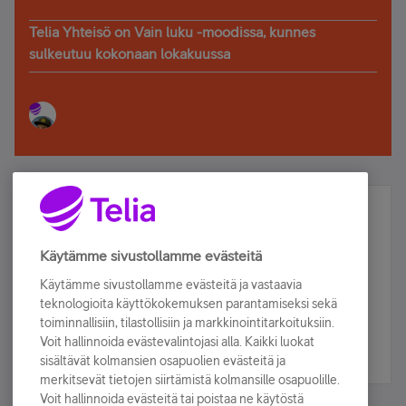
Telia Yhteisö on Vain luku -moodissa, kunnes
sulkeutuu kokonaan lokakuussa
Älä jää paitsi – osallistu ja voita!
Tilaa Telian uutiskirje ja olet mukana arvonnassa.
Käytämme sivustollamme evästeitä
Samalla saat parhaat asiakasedut suoraan
Käytämme sivustollamme evästeitä ja vastaavia
sähköpostiisi.
teknologioita käyttökokemuksen parantamiseksi sekä
toiminnallisiin, tilastollisiin ja markkinointitarkoituksiin.
Voit hallinnoida evästevalintojasi alla. Kaikki luokat
Tilaa nyt
sisältävät kolmansien osapuolien evästeitä ja
merkitsevät tietojen siirtämistä kolmansille osapuolille.
Voit hallinnoida evästeitä tai poistaa ne käytöstä