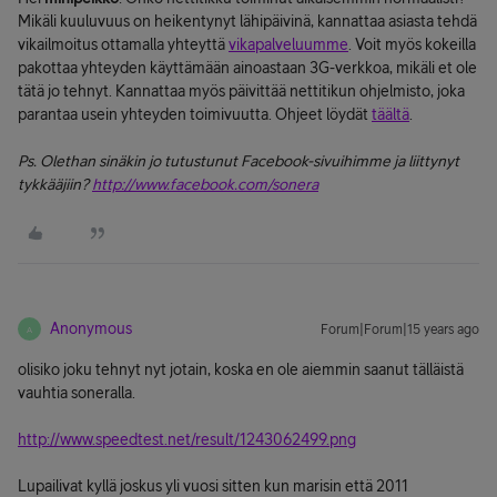
Mikäli kuuluvuus on heikentynyt lähipäivinä, kannattaa asiasta tehdä
vikailmoitus ottamalla yhteyttä
vikapalveluumme
. Voit myös kokeilla
pakottaa yhteyden käyttämään ainoastaan 3G-verkkoa, mikäli et ole
tätä jo tehnyt. Kannattaa myös päivittää nettitikun ohjelmisto, joka
parantaa usein yhteyden toimivuutta. Ohjeet löydät
täältä
.
Ps. Olethan sinäkin jo tutustunut Facebook-sivuihimme ja liittynyt
tykkääjiin?
http://www.facebook.com/sonera
Anonymous
Forum|Forum|15 years ago
A
olisiko joku tehnyt nyt jotain, koska en ole aiemmin saanut tälläistä
vauhtia soneralla.
http://www.speedtest.net/result/1243062499.png
Lupailivat kyllä joskus yli vuosi sitten kun marisin että 2011