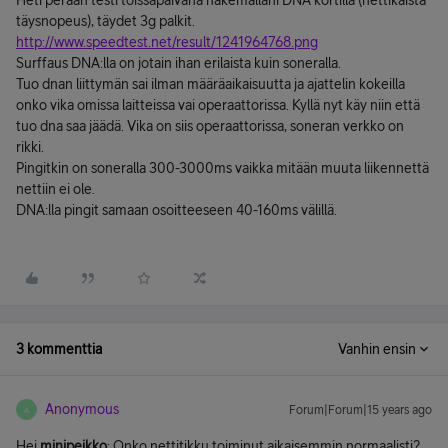
Heti perään testi toissapäivänä hakemallani DNA kortilla (nettikaista
täysnopeus), täydet 3g palkit.
http://www.speedtest.net/result/1241964768.png
Surffaus DNA:lla on jotain ihan erilaista kuin soneralla.
Tuo dnan liittymän sai ilman määräaikaisuutta ja ajattelin kokeilla
onko vika omissa laitteissa vai operaattorissa. Kyllä nyt käy niin että
tuo dna saa jäädä. Vika on siis operaattorissa, soneran verkko on
rikki.
Pingitkin on soneralla 300-3000ms vaikka mitään muuta liikennettä
nettiin ei ole.
DNA:lla pingit samaan osoitteeseen 40-160ms välillä.
3 kommenttia
Vanhin ensin
Anonymous
Forum|Forum|15 years ago
A
Hei
minipeikko
: Onko nettitikku toiminut aikaisemmin normaalisti?