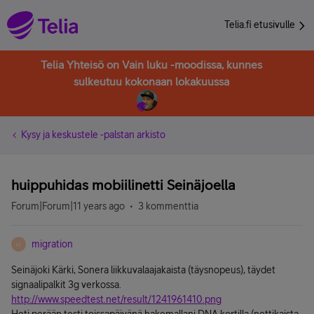
Telia.fi etusivulle
Telia Yhteisö on Vain luku -moodissa, kunnes
sulkeutuu kokonaan lokakuussa
Kysy ja keskustele -palstan arkisto
huippuhidas mobiilinetti Seinäjoella
Forum|Forum|11 years ago
3 kommenttia
migration
M
Seinäjoki Kärki, Sonera liikkuvalaajakaista (täysnopeus), täydet
signaalipalkit 3g verkossa.
http://www.speedtest.net/result/1241961410.png