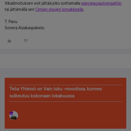
Vikailmoituksen voit jättää joko soittamalla
vianrajausautomaattiin
tai jättämällä sen
Omien sivujen lomakkeella
.
T. Panu
Sonera Asiakaspalvelu
Telia Yhteisö on Vain luku -moodissa, kunnes
sulkeutuu kokonaan lokakuussa