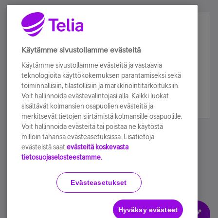
Älä jää paitsi – osallistu ja voita!
Tilaa Telian uutiskirje ja olet mukana arvonnassa.
Käytämme sivustollamme evästeitä
Samalla saat parhaat asiakasedut suoraan
Käytämme sivustollamme evästeitä ja vastaavia
sähköpostiisi.
teknologioita käyttökokemuksen parantamiseksi sekä
toiminnallisiin, tilastollisiin ja markkinointitarkoituksiin.
Voit hallinnoida evästevalintojasi alla. Kaikki luokat
Tilaa nyt
sisältävät kolmansien osapuolien evästeitä ja
merkitsevät tietojen siirtämistä kolmansille osapuolille.
Voit hallinnoida evästeitä tai poistaa ne käytöstä
milloin tahansa evästeasetuksissa. Lisätietoja
evästeistä saat
evästeitä koskevasta
tietosuojaselosteestamme.
Käyttöehdot
Accessibility statement
Evästeasetukset
Hyväksy evästeet
Evästeasetukset