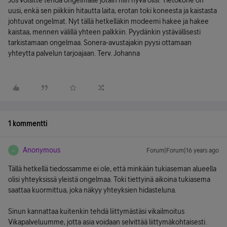
Jos voisitte tehdä ongelmalle jotain niin hyvä olisi. Tietokone on
uusi, enkä sen piikkiin hitautta laita, erotan toki koneesta ja kaistasta
johtuvat ongelmat. Nyt tällä hetkelläkin modeemi hakee ja hakee
kaistaa, mennen välillä yhteen palkkiin. Pyydänkin ystävällisesti
tarkistamaan ongelmaa. Sonera-avustajakin pyysi ottamaan
yhteytta palvelun tarjoajaan. Terv. Johanna
1 kommentti
Anonymous
Forum|Forum|16 years ago
A
Tällä hetkellä tiedossamme ei ole, että minkään tukiaseman alueella
olisi yhteyksissä yleistä ongelmaa. Toki tiettyinä aikoina tukiasema
saattaa kuormittua, joka näkyy yhteyksien hidasteluna.
Sinun kannattaa kuitenkin tehdä liittymästäsi vikailmoitus
Vikapalveluumme, jotta asia voidaan selvittää liittymäkohtaisesti.