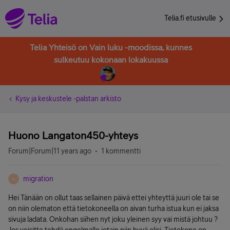
Telia.fi etusivulle
Telia Yhteisö on Vain luku -moodissa, kunnes
sulkeutuu kokonaan lokakuussa
Kysy ja keskustele -palstan arkisto
Huono Langaton450-yhteys
Forum|Forum|11 years ago
1 kommentti
migration
M
Hei Tänään on ollut taas sellainen päivä ettei yhteyttä juuri ole tai se
on niin olematon että tietokoneella on aivan turha istua kun ei jaksa
sivuja ladata. Onkohan siihen nyt joku yleinen syy vai mistä johtuu ?