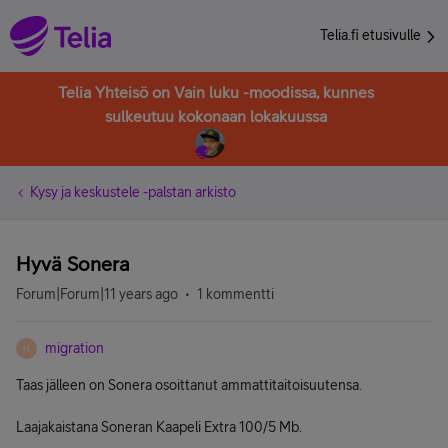
Telia.fi etusivulle
Telia Yhteisö on Vain luku -moodissa, kunnes
sulkeutuu kokonaan lokakuussa
Kysy ja keskustele -palstan arkisto
Hyvä Sonera
Forum|Forum|11 years ago
1 kommentti
migration
M
Taas jälleen on Sonera osoittanut ammattitaitoisuutensa.
Laajakaistana Soneran Kaapeli Extra 100/5 Mb.