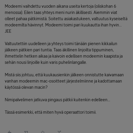
Modeemi vaihdettu vuoden aikana useita kertoja (oliskohan 6
menossa). Eilen taas yhteys meni nurin äkillisesti. Aiemmin viat
olleet pahaa pätkimistä. Soitettu asiakastukeen, valtuutus kyseiseltä
modeemilta hävinnyt. Modeemi toimi pari kuukautta ihan hyvin...
JEE
Valtuutettiin uudelleen ja yhteys toimi tänään pienen kikkailun
jälkeen pätkien pari tuntia. Taas äkillinen linjoilta tippuminen,
ihmettelin hetken aikaa ja kaivoin edellisen modeemin kaapista ja
sehän nousi linjoille kuin varis puhelinlangalle.
Mistä siis johtuu, että kuukausienkin jälkeen onnistutte kaivamaan
vanhan modeemin mac-osoitteet järjestelmiinne ja kadottamaan
käytössä olevan macin?
Nimipalvelimen jatkuva pingaus pätkii kuitenkin edelleen...
Tässä esimerkki, että miten hyvä operaattori toimii.