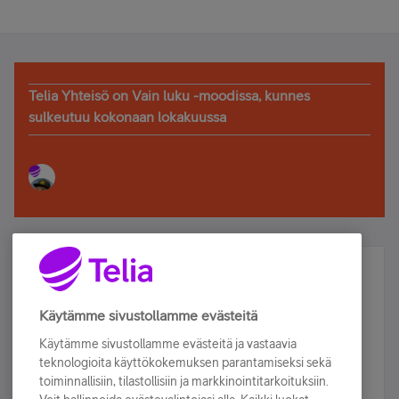
Telia Yhteisö on Vain luku -moodissa, kunnes
sulkeutuu kokonaan lokakuussa
Älä jää paitsi – osallistu ja voita!
Tilaa Telian uutiskirje ja olet mukana arvonnassa.
Käytämme sivustollamme evästeitä
Samalla saat parhaat asiakasedut suoraan
Käytämme sivustollamme evästeitä ja vastaavia
sähköpostiisi.
teknologioita käyttökokemuksen parantamiseksi sekä
toiminnallisiin, tilastollisiin ja markkinointitarkoituksiin.