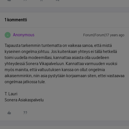
1 kommentti
Anonymous
Forum|Forum|17 years ago
A
Tapausta tarkemmin tuntematta on vaikeaa sanoa, että mistä
kyseinen ongelma johtuu. Jos kuitenkaan yhteys ei tällä hetkellä
toimi uudella modeemillasi, kannattaa asiasta olla uudelleen
yhteydessä Sonera Vikapalveluun. Kannattaa varmuuden vuoksi
myös mainita, että valtuutuksen kanssa on ollut ongelmia
aikaisemminkin, niin asia pystytään korjaamaan siten, ettei vastaavaa
ongelmaa jatkossa tule.
T. Lauri
Sonera Asiakaspalvelu