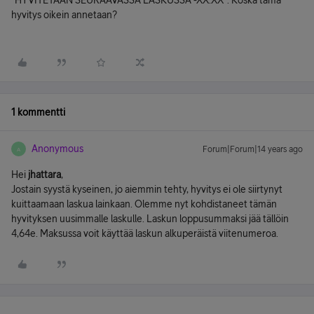
"HYVITETÄÄN SEURAAVASSA LASKUSSA -XX.XX". Koska tämä
hyvitys oikein annetaan?
1 kommentti
Anonymous
Forum|Forum|14 years ago
A
Hei
jhattara
,
Jostain syystä kyseinen, jo aiemmin tehty, hyvitys ei ole siirtynyt
kuittaamaan laskua lainkaan. Olemme nyt kohdistaneet tämän
hyvityksen uusimmalle laskulle. Laskun loppusummaksi jää tällöin
4,64e. Maksussa voit käyttää laskun alkuperäistä viitenumeroa.