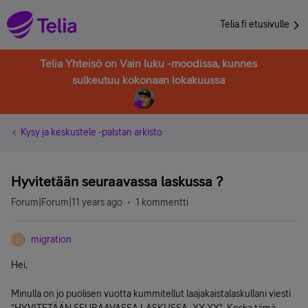
Telia.fi etusivulle
Telia Yhteisö on Vain luku -moodissa, kunnes
sulkeutuu kokonaan lokakuussa
Kysy ja keskustele -palstan arkisto
Hyvitetään seuraavassa laskussa ?
Forum|Forum|11 years ago
1 kommentti
migration
M
Hei,
Minulla on jo puolisen vuotta kummitellut laajakaistalaskullani viesti