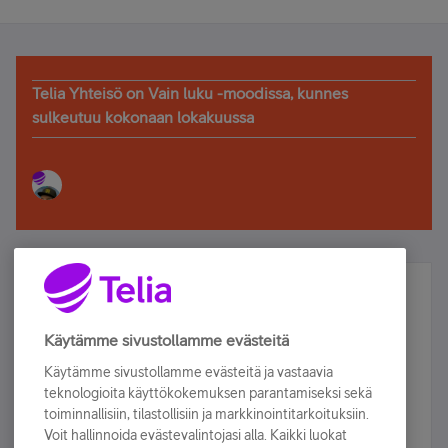
Telia Yhteisö on Vain luku -moodissa, kunnes
sulkeutuu kokonaan lokakuussa
Älä jää paitsi – osallistu ja voita!
Tilaa Telian uutiskirje ja olet mukana arvonnassa.
Käytämme sivustollamme evästeitä
Samalla saat parhaat asiakasedut suoraan
Käytämme sivustollamme evästeitä ja vastaavia
sähköpostiisi.
teknologioita käyttökokemuksen parantamiseksi sekä
toiminnallisiin, tilastollisiin ja markkinointitarkoituksiin.
Voit hallinnoida evästevalintojasi alla. Kaikki luokat
Tilaa nyt