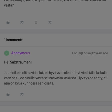
Eikö kerinnyt, vai onko yleensä tulossa, vaikka seuraavassa laskussa
vasta?
1 kommentti
Anonymous
Forum|Forum|12 years ago
A
Hei
Saltstraumen
!
Juuri oikein olit aavistellut, eli hyvitys ei ole ehtinyt vielä tälle laskulle
vaan se tulee sinulle vasta seuraavassa laskussa. Hyvitys on tehty, eli
asia on kyllä kunnossa sen osalta.