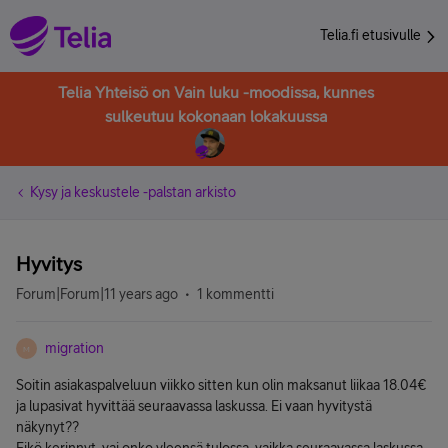
Telia.fi etusivulle
Telia Yhteisö on Vain luku -moodissa, kunnes
sulkeutuu kokonaan lokakuussa
Kysy ja keskustele -palstan arkisto
Hyvitys
Forum|Forum|11 years ago
1 kommentti
migration
M
Soitin asiakaspalveluun viikko sitten kun olin maksanut liikaa 18.04€
ja lupasivat hyvittää seuraavassa laskussa. Ei vaan hyvitystä
näkynyt??