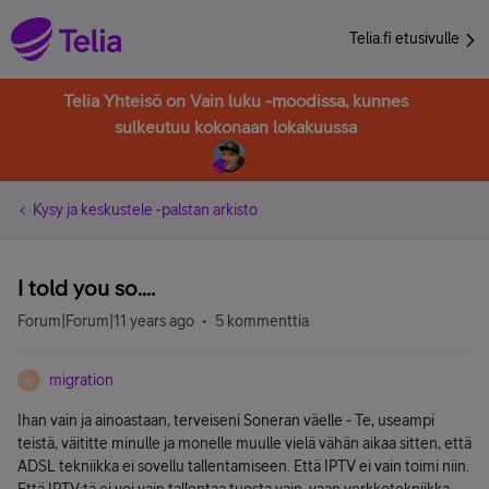
Telia.fi etusivulle
Telia Yhteisö on Vain luku -moodissa, kunnes
sulkeutuu kokonaan lokakuussa
Kysy ja keskustele -palstan arkisto
I told you so....
Forum|Forum|11 years ago
5 kommenttia
migration
M
Ihan vain ja ainoastaan, terveiseni Soneran väelle - Te, useampi
teistä, väititte minulle ja monelle muulle vielä vähän aikaa sitten, että
ADSL tekniikka ei sovellu tallentamiseen. Että IPTV ei vain toimi niin.