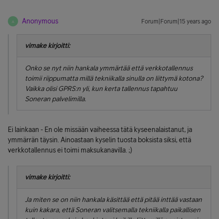
Anonymous
Forum|Forum|15 years ago
A
vimake kirjoitti:
Onko se nyt niin hankala ymmärtää että verkkotallennus
toimii riippumatta millä tekniikalla sinulla on liittymä kotona?
Vaikka olisi GPRS:n yli, kun kerta tallennus tapahtuu
Soneran palvelimilla.
Ei lainkaan - En ole missään vaiheessa tätä kyseenalaistanut, ja
ymmärrän täysin. Ainoastaan kyselin tuosta boksista siksi, että
verkkotallennus ei toimi maksukanavilla. ;)
vimake kirjoitti:
Ja miten se on niin hankala käsittää että pitää inttää vastaan
kuin kakara, että Soneran valitsemalla tekniikalla paikallisen