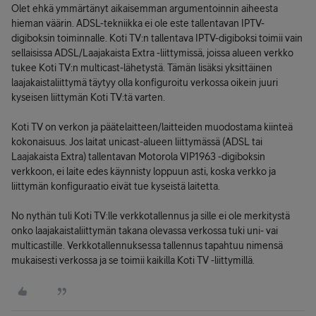
Olet ehkä ymmärtänyt aikaisemman argumentoinnin aiheesta
hieman väärin. ADSL-tekniikka ei ole este tallentavan IPTV-
digiboksin toiminnalle. Koti TV:n tallentava IPTV-digiboksi toimii vain
sellaisissa ADSL/Laajakaista Extra -liittymissä, joissa alueen verkko
tukee Koti TV:n multicast-lähetystä. Tämän lisäksi yksittäinen
laajakaistaliittymä täytyy olla konfiguroitu verkossa oikein juuri
kyseisen liittymän Koti TV:tä varten.
Koti TV on verkon ja päätelaitteen/laitteiden muodostama kiinteä
kokonaisuus. Jos laitat unicast-alueen liittymässä (ADSL tai
Laajakaista Extra) tallentavan Motorola VIP1963 -digiboksin
verkkoon, ei laite edes käynnisty loppuun asti, koska verkko ja
liittymän konfiguraatio eivät tue kyseistä laitetta.
No nythän tuli Koti TV:lle verkkotallennus ja sille ei ole merkitystä
onko laajakaistaliittymän takana olevassa verkossa tuki uni- vai
multicastille. Verkkotallennuksessa tallennus tapahtuu nimensä
mukaisesti verkossa ja se toimii kaikilla Koti TV -liittymillä.