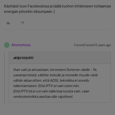
Käyttäisit tuon Facebookissa ja täällä tuohon inttämiseen tuhlaamasi
energian johonkin viksumpaan :)
Anonymous
Forum|Forum|15 years ago
A
akilpi kirjoitti:
Ihan vain ja ainoastaan, terveiseni Soneran väelle - Te,
useampi teistä, väititte minulle ja monelle muulle vielä
vähän aikaa sitten, että ADSL tekniikka ei sovellu
tallentamiseen. Että IPTV ei vain toimi niin.
Että IPTV:tä ei voi vain tallentaa tuosta vain, vaan
verkkotekniikka asettaa sille rajoitteet.