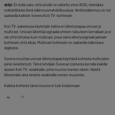
akilpi
: En kyllä usko, että sinulle on väitetty ettei ADSL-tekniikka
mahdollistaisi ikinä tallennusmahdollisuuksia. Verkkotallennus on nyt
saatavilla kaikkiin Sonera Koti TV -kohteisiin.
Koti TV -palvelussa käytetään kahta eri lähetystapaa unicast ja
multicast. Unicast lähettää signaalia yhteen talouteen kerrallaan ja ei
ole yhtä tehokas kuin multicast, jossa sama lähetyssignaali jaetaan
kohteisiin yhtä aikaa. Multicast kohteisiin on saatavilla tallentava
digiboksi.
Sonera muuttaa unicast lähetystapaa käyttäviä kohteita multicastin
piiriin keskitetysti. Tämä tehdään Soneran toimesta kerralla kaikille
alueen Koti TV -asiakkaille, jotta muutos menee oikein. Näistä
lähetetään aina tiedote asiakkaille ennen muutosta.
Kaikkia kohteita tämä muutos ei tule koskemaan.