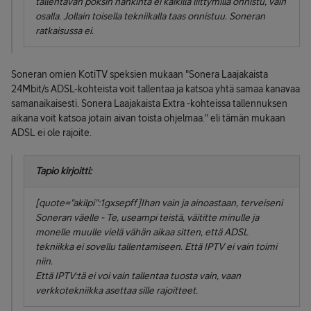
tallentavan poksin hankinta ei kaikilla liittymillä onnistu, vain
osalla. Jollain toisella tekniikalla taas onnistuu. Soneran
ratkaisussa ei.
Soneran omien KotiTV speksien mukaan "Sonera Laajakaista
24Mbit/s ADSL-kohteista voit tallentaa ja katsoa yhtä samaa kanavaa
samanaikaisesti. Sonera Laajakaista Extra -kohteissa tallennuksen
aikana voit katsoa jotain aivan toista ohjelmaa." eli tämän mukaan
ADSL ei ole rajoite.
Tapio kirjoitti:
[quote="akilpi":1gxsepff]Ihan vain ja ainoastaan, terveiseni
Soneran väelle - Te, useampi teistä, väititte minulle ja
monelle muulle vielä vähän aikaa sitten, että ADSL
tekniikka ei sovellu tallentamiseen. Että IPTV ei vain toimi
niin.
Että IPTV:tä ei voi vain tallentaa tuosta vain, vaan
verkkotekniikka asettaa sille rajoitteet.