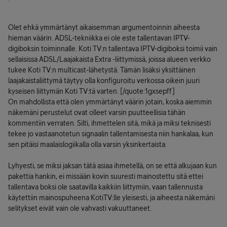
Olet ehkä ymmärtänyt aikaisemman argumentoinnin aiheesta
hieman väärin. ADSL-tekniikka ei ole este tallentavan IPTV-
digiboksin toiminnalle. Koti TV:n tallentava IPTV-digiboksi toimii vain
sellaisissa ADSL/Laajakaista Extra -liittymissä, joissa alueen verkko
tukee Koti TV:n multicast-lähetystä. Tämän lisäksi yksittäinen
laajakaistaliittymä täytyy olla konfiguroitu verkossa oikein juuri
kyseisen liittymän Koti TV:tä varten. [/quote:1gxsepff]
On mahdollista että olen ymmärtänyt väärin jotain, koska aiemmin
näkemäni perustelut ovat olleet varsin puutteellisia tähän
kommentiin verraten. Silti, ihmettelen sitä, mikä ja miksi teknisesti
tekee jo vastaanotetun signaalin tallentamisesta niin hankalaa, kun
sen pitäisi maalaislogiikalla olla varsin yksinkertaista.
Lyhyesti, se miksi jaksan tätä asiaa ihmetellä, on se että alkujaan kun
pakettia hankin, ei missään kovin suuresti mainostettu sitä ettei
tallentava boksi ole saatavilla kaikkiin liittymiin, vaan tallennusta
käytettiin mainospuheena KotiTV:lle yleisesti, ja aiheesta näkemäni
selitykset eivät vain ole vahvasti vakuuttaneet.