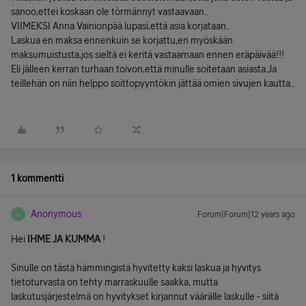
sanoo,ettei koskaan ole törmännyt vastaavaan..
VIIMEKSI Anna Vainionpää lupasi,että asia korjataan..
Laskua en maksa ennenkuin se korjattu,en myöskään
maksumuistusta,jos sieltä ei keritä vastaamaan ennen eräpäivää!!!
Eli jälleen kerran turhaan toivon,että minulle soitetaan asiasta.Ja
teillehän on niin helppo soittopyyntökin jättää omien sivujen kautta..
1 kommentti
Anonymous
Forum|Forum|12 years ago
A
Hei
IHME JA KUMMA
!
Sinulle on tästä hämmingistä hyvitetty kaksi laskua ja hyvitys
tietoturvasta on tehty marraskuulle saakka, mutta
laskutusjärjestelmä on hyvitykset kirjannut väärälle laskulle - siitä