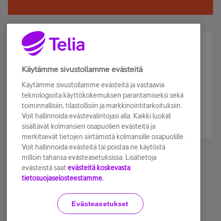
Älä jää paitsi – osallistu ja voita!
Tilaa Telian uutiskirje ja olet mukana arvonnassa.
Käytämme sivustollamme evästeitä
Samalla saat parhaat asiakasedut suoraan
Käytämme sivustollamme evästeitä ja vastaavia
sähköpostiisi.
teknologioita käyttökokemuksen parantamiseksi sekä
toiminnallisiin, tilastollisiin ja markkinointitarkoituksiin.
Voit hallinnoida evästevalintojasi alla. Kaikki luokat
Tilaa nyt
sisältävät kolmansien osapuolien evästeitä ja
merkitsevät tietojen siirtämistä kolmansille osapuolille.
Voit hallinnoida evästeitä tai poistaa ne käytöstä
milloin tahansa evästeasetuksissa. Lisätietoja
evästeistä saat
evästeitä koskevasta
tietosuojaselosteestamme.
Käyttöehdot
Accessibility statement
Evästeasetukset