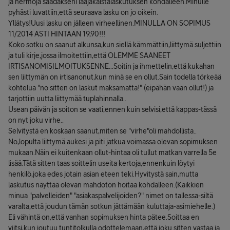
ja hermoja saadakseni laajakaistalaskutuksen kohdalleen.Minulle
pyhästi luvattiin,että seuraava lasku on jo oikein.
Yllätys!Uusi lasku on jälleen virheellinen.MINULLA ON SOPIMUS
11/2014 ASTI HINTAAN 19,90!!!
Koko sotku on saanut alkunsa,kun siellä kämmättiin,liittymä suljettiin
ja tuli kirje,jossa ilmoitettiin,että OLEMME SAANEET
IRTISANOMISILMOITUKSENNE...Soitin ja ihmettelin,että kukahan
sen liittymän on irtisanonut,kun minä se en ollut.Sain todella törkeää
kohtelua "no sitten on laskut maksamatta!" (eipähän vaan ollut!) ja
tarjottiin uutta liittymää tuplahinnalla..
Usean päivän ja soiton se vaati,ennen kuin selvisi,että kappas-tässä
on nyt joku virhe..
Selvitystä en koskaan saanut,miten se "virhe"oli mahdollista..
No,lopulta liittymä aukesi ja piti jatkua voimassa olevan sopimuksen
mukaan.Näin ei kuitenkaan ollut-hintaa oli tullut matkan varrella 5e
lisää.Tätä sitten taas soittelin useita kertoja,ennenkuin löytyi
henkilö,joka edes jotain asian eteen teki.Hyvitystä sain,mutta
laskutus näyttää olevan mahdoton hoitaa kohdalleen.(Kaikkien
minua "palvelleiden" "asiakaspalvelijoiden?" nimet on tallessa-siltä
varalta,että joudun tämän sotkun jättämään kuluttaja-asimiehelle.)
Eli vähintä on,että vanhan sopimuksen hinta pätee.Soittaa en
viitsi,kun joutuu tuntitolkulla odottelemaan,että joku sitten vastaa ja