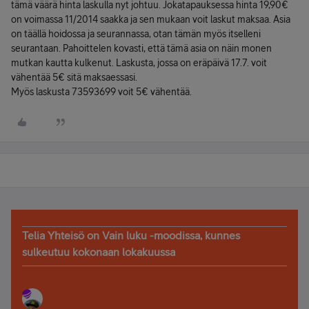
tämä väärä hinta laskulla nyt johtuu. Jokatapauksessa hinta 19,90€
on voimassa 11/2014 saakka ja sen mukaan voit laskut maksaa. Asia
on täällä hoidossa ja seurannassa, otan tämän myös itselleni
seurantaan. Pahoittelen kovasti, että tämä asia on näin monen
mutkan kautta kulkenut. Laskusta, jossa on eräpäivä 17.7. voit
vähentää 5€ sitä maksaessasi.
Myös laskusta 73593699 voit 5€ vähentää.
Telia Yhteisö on Vain luku -moodissa, kunnes
sulkeutuu kokonaan lokakuussa