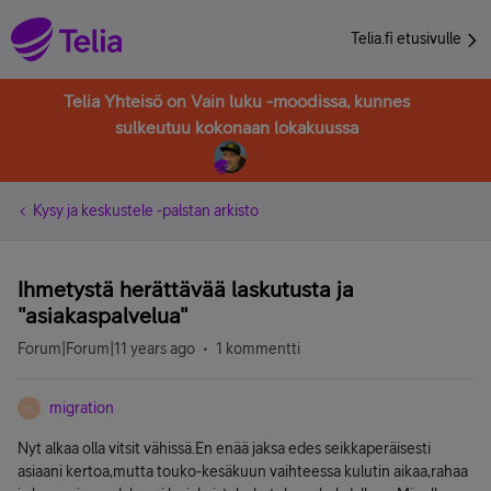
Telia.fi etusivulle
Telia Yhteisö on Vain luku -moodissa, kunnes
sulkeutuu kokonaan lokakuussa
Kysy ja keskustele -palstan arkisto
Ihmetystä herättävää laskutusta ja
"asiakaspalvelua"
Forum|Forum|11 years ago
1 kommentti
migration
M
Nyt alkaa olla vitsit vähissä.En enää jaksa edes seikkaperäisesti
asiaani kertoa,mutta touko-kesäkuun vaihteessa kulutin aikaa,rahaa