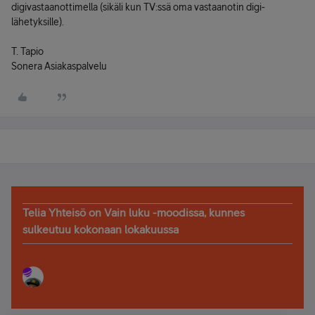
digivastaanottimella (sikäli kun TV:ssä oma vastaanotin digi-
lähetyksille).
T. Tapio
Sonera Asiakaspalvelu
Telia Yhteisö on Vain luku -moodissa, kunnes
sulkeutuu kokonaan lokakuussa