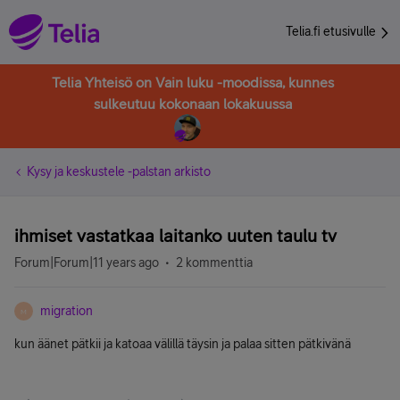
Telia.fi etusivulle
Telia Yhteisö on Vain luku -moodissa, kunnes
sulkeutuu kokonaan lokakuussa
Kysy ja keskustele -palstan arkisto
ihmiset vastatkaa laitanko uuten taulu tv
Forum|Forum|11 years ago
2 kommenttia
migration
M
kun äänet pätkii ja katoaa välillä täysin ja palaa sitten pätkivänä