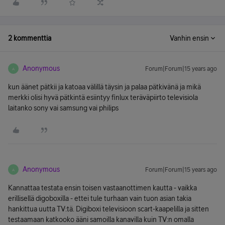
2 kommenttia
Vanhin ensin
Anonymous
Forum|Forum|15 years ago
A
kun äänet pätkii ja katoaa välillä täysin ja palaa pätkivänä ja mikä
merkki olisi hyvä pätkintä esiintyy finlux teräväpiirto televisiola
laitanko sony vai samsung vai philips
Anonymous
Forum|Forum|15 years ago
A
Kannattaa testata ensin toisen vastaanottimen kautta - vaikka
erillisellä digoboxilla - ettei tule turhaan vain tuon asian takia
hankittua uutta TV:tä. Digiboxi televisioon scart-kaapelilla ja sitten
testaamaan katkooko ääni samoilla kanavilla kuin TV:n omalla