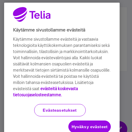
Älä jää paitsi – osallistu ja voita!
Tilaa Telian uutiskirje ja olet mukana arvonnassa.
Käytämme sivustollamme evästeitä
Samalla saat parhaat asiakasedut suoraan
Käytämme sivustollamme evästeitä ja vastaavia
sähköpostiisi.
teknologioita käyttökokemuksen parantamiseksi sekä
toiminnallisiin, tilastollisiin ja markkinointitarkoituksiin.
Voit hallinnoida evästevalintojasi alla. Kaikki luokat
Tilaa nyt
sisältävät kolmansien osapuolien evästeitä ja
merkitsevät tietojen siirtämistä kolmansille osapuolille.
Voit hallinnoida evästeitä tai poistaa ne käytöstä
milloin tahansa evästeasetuksissa. Lisätietoja
evästeistä saat
evästeitä koskevasta
tietosuojaselosteestamme.
Käyttöehdot
Accessibility statement
Evästeasetukset
Hyväksy evästeet
Evästeasetukset