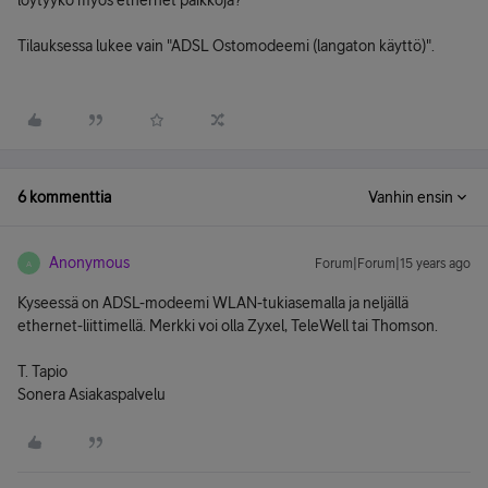
löytyykö myös ethernet paikkoja?
Tilauksessa lukee vain "ADSL Ostomodeemi (langaton käyttö)".
6 kommenttia
Vanhin ensin
Anonymous
Forum|Forum|15 years ago
A
Kyseessä on ADSL-modeemi WLAN-tukiasemalla ja neljällä
ethernet-liittimellä. Merkki voi olla Zyxel, TeleWell tai Thomson.
T. Tapio
Sonera Asiakaspalvelu