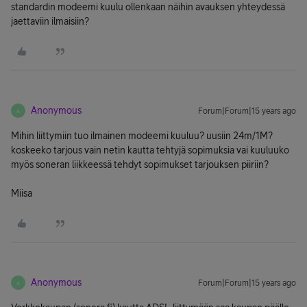
standardin modeemi kuulu ollenkaan näihin avauksen yhteydessä
jaettaviin ilmaisiin?
Anonymous
Forum|Forum|15 years ago
A
Mihin liittymiin tuo ilmainen modeemi kuuluu? uusiin 24m/1M?
koskeeko tarjous vain netin kautta tehtyjä sopimuksia vai kuuluuko
myös soneran liikkeessä tehdyt sopimukset tarjouksen piiriin?
Miisa
Anonymous
Forum|Forum|15 years ago
A