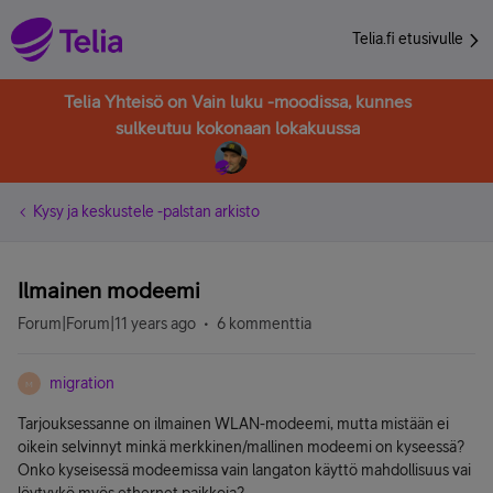
Telia.fi etusivulle
Telia Yhteisö on Vain luku -moodissa, kunnes
sulkeutuu kokonaan lokakuussa
Kysy ja keskustele -palstan arkisto
Ilmainen modeemi
Forum|Forum|11 years ago
6 kommenttia
migration
M
Tarjouksessanne on ilmainen WLAN-modeemi, mutta mistään ei
oikein selvinnyt minkä merkkinen/mallinen modeemi on kyseessä?
Onko kyseisessä modeemissa vain langaton käyttö mahdollisuus vai