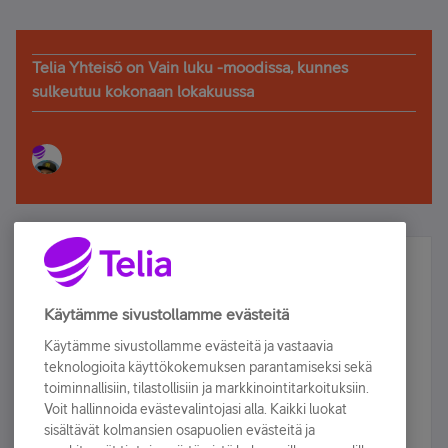
Telia Yhteisö on Vain luku -moodissa, kunnes
sulkeutuu kokonaan lokakuussa
Älä jää paitsi – osallistu ja voita!
Tilaa Telian uutiskirje ja olet mukana arvonnassa.
Käytämme sivustollamme evästeitä
Samalla saat parhaat asiakasedut suoraan
Käytämme sivustollamme evästeitä ja vastaavia
sähköpostiisi.
teknologioita käyttökokemuksen parantamiseksi sekä
toiminnallisiin, tilastollisiin ja markkinointitarkoituksiin.
Voit hallinnoida evästevalintojasi alla. Kaikki luokat
Tilaa nyt
sisältävät kolmansien osapuolien evästeitä ja