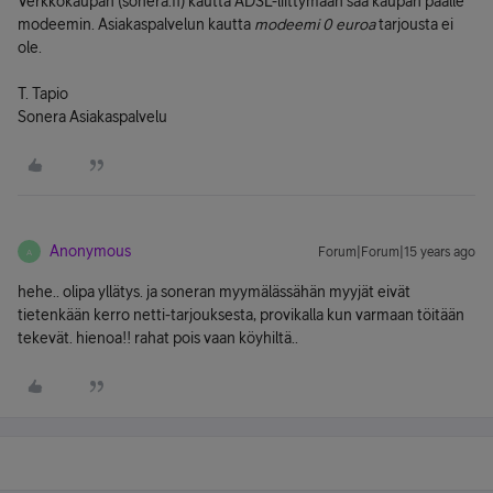
Verkkokaupan (sonera.fi) kautta ADSL-liittymään saa kaupan päälle
modeemin. Asiakaspalvelun kautta
modeemi 0 euroa
tarjousta ei
ole.
T. Tapio
Sonera Asiakaspalvelu
Anonymous
Forum|Forum|15 years ago
A
hehe.. olipa yllätys. ja soneran myymälässähän myyjät eivät
tietenkään kerro netti-tarjouksesta, provikalla kun varmaan töitään
tekevät. hienoa!! rahat pois vaan köyhiltä..