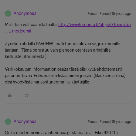
Anonymous
Forum|Forum|15 years ago
A
Mallithan voit päätellä täältä:
http://www5.sonera.fi/ohjeet/Toimiviksi
... L-modeemit
Zyxelin kohdalla P660HW -malli tuntuu olevan se, joka monille
jaetaan. (Tämä perustuu vain pieneen otantaan erinäisiltä
keskusteluforumeilta.)
Verkkokaupan informaation osalta tässä olisi kyllä ehdottomasti
parannettavaa. Edes mallien listaaminen jossain (tilauksen aikana)
olisi hyödyllistä harjaantuneemmille käyttäjille.
Anonymous
Forum|Forum|15 years ago
A
Onko modeemi vielä vanhempaa g -standardia - Eikö 820.11n