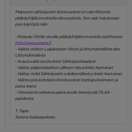
Maksuton sähköpostin ilmoitusviesti on vain liittymän
pääkäyttäjätunnuksella oleva palvelu. Sen saat halutessasi
pois käytöstä näin:
- Kirjaudu Omille sivuille pääkäyttäjätunnuksella osoitteessa
http://www.sonera.fi
- Valitse otsikon
Laajakaistan Viestit ja liittymänhallinta
alta
Liittymänhallinta
- Avautuvalta sivulta linkki
Sähköpostilaatikot
- Valitse pääpostilaatikon jälkeen oleva linkki
Asetukset
- Valitse riviltä
Sähköpostin edelleenlähetys
linkki
Asetukset
- Valinta pois kohdasta
Ilmoitusviesti matkapuhelimeen
ja
paina
Aseta
- Viimeisenä vaiheena paina sivulle ilmestyvää
TILAA
-
painiketta.
T. Tapio
Sonera Asiakaspalvelu