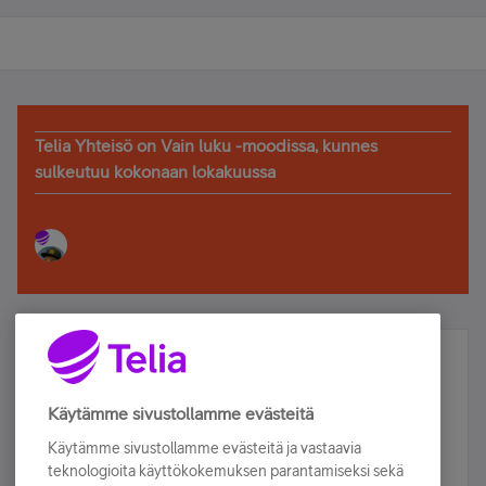
Telia Yhteisö on Vain luku -moodissa, kunnes
sulkeutuu kokonaan lokakuussa
Älä jää paitsi – osallistu ja voita!
Tilaa Telian uutiskirje ja olet mukana arvonnassa.
Käytämme sivustollamme evästeitä
Samalla saat parhaat asiakasedut suoraan
Käytämme sivustollamme evästeitä ja vastaavia
sähköpostiisi.
teknologioita käyttökokemuksen parantamiseksi sekä