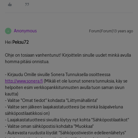
Anonymous
Forum|Forum|13 years ago
A
Hei
Peksu72
Ohje on tosiaan vanhentunut! Kirjoittelin sinulle uudet minkä avulla
homma pitäisi onnistua.
- Kirjaudu Omille sivuille Sonera Tunnuksella osoitteessa
http://www.sonera.fi
(Mikäli et ole luonut sonera tunnuksia, käy se
helpoiten esim verkkopankkitunnusten avulla tuon saman sivun
kautta)
- Valitse "Omat tiedot" kohdasta "Liittymähallinta"
- Valitse sen jälkeen laajakaistatuotteesi (se minkä lisäpalveluna
sähköpostilaatikkosi on)
- Laajakaistatuotteesi sivuilta löytyy nyt kohta "Sähköpostilaatikot"
- Valitse oman sähköpostisi kohdalta "Muokkaa"
- Aukevasta ruudusta löydät "Sähköpostiviestin edelleenlähetys"