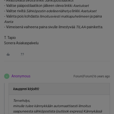
- Avautuvalta sivulta linkki
Sähköpostilaatikot
- Valitse pääpostilaatikon jälkeen oleva linkki
Asetukset
- Valitse riviltä
Sähköpostin edelleenlähetys
linkki
Asetukset
- Valinta pois kohdasta
Ilmoitusviesti matkapuhelimeen
ja paina
Aseta
- Viimeisenä vaiheena paina sivulle ilmestyvää
TILAA
-painiketta.
T. Tapio
Sonera Asiakaspalvelu
Anonymous
Forum|Forum|16 years ago
A
kaupprei kirjoitti:
Tervehdys,
minulle tulee kännykkään automaattisesti ilmoitus
saapuneesta sähköpostista (outlook express) Kännykässä