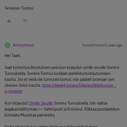
Terveisin Tuomo
Anonymous
Forum|Forum|12 years ago
A
Hei Taa4,
Saat kytkettyä ilmoituksen pois kun kirjaudut omille sivuille Sonera
Tunnuksella. Sonera Tunnus luodaan pankkitunnistautumisen
kautta. Jos et vielä ole tunnusta luonut, niin pääset luomaan sen
oheisen linkin kautta.
https://www4.sonera.fi/aureg/linkAccoun ...
e=register
Kun kirjaudut
Omille Sivuille
Sonera Tunnuksella, niin valitse
laajakaistaliittymäsi >> Sähköposti ja Kotisivut. Klikkaa postilaatikon
kohdalta Muokkaa painiketta.