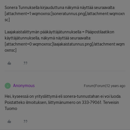
Sonera Tunnuksella kirjauduttuna näkymä näyttää seuraavalta:
[attachment=1:wqmoxnsc]
soneratunnus.png
[/attachment:wqmoxn
sc]
Laajakaistaliittymän pääkäyttäjätunnuksella = Pääpostilaatikon
käyttäjätunnuksella, näkymä näyttää seuraavalta:
[attachment=0:wqmoxnsc]
laajakaistatunnus.png
[/attachment:wqm
oxnsc]
Anonymous
Forum|Forum|12 years ago
A
Hei, kyseessä on yritysliittymä eli sonera-tunnustahan ei voi luoda.
Poistatteko ilmoituksen, liittymänumero on 333-79061. Terveisin
Tuomo