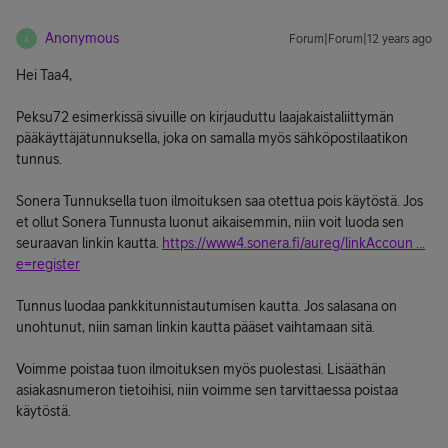
Anonymous
Forum|Forum|12 years ago
A
Hei Taa4,
Peksu72 esimerkissä sivuille on kirjauduttu laajakaistaliittymän
pääkäyttäjätunnuksella, joka on samalla myös sähköpostilaatikon
tunnus.
Sonera Tunnuksella tuon ilmoituksen saa otettua pois käytöstä. Jos
et ollut Sonera Tunnusta luonut aikaisemmin, niin voit luoda sen
seuraavan linkin kautta.
https://www4.sonera.fi/aureg/linkAccoun ...
e=register
Tunnus luodaa pankkitunnistautumisen kautta. Jos salasana on
unohtunut, niin saman linkin kautta pääset vaihtamaan sitä.
Voimme poistaa tuon ilmoituksen myös puolestasi. Lisääthän
asiakasnumeron tietoihisi, niin voimme sen tarvittaessa poistaa
käytöstä.