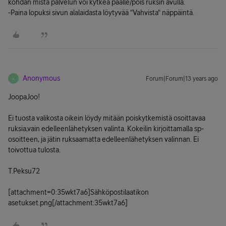
kohdan mistä palvelun voi kytkeä päälle/pois ruksin avulla.
-Paina lopuksi sivun alalaidasta löytyvää "Vahvista" näppäintä.
Anonymous
Forum|Forum|13 years ago
A
JoopaJoo!
Ei tuosta valikosta oikein löydy mitään poiskytkemistä osoittavaa
ruksia,vain edelleenlähetyksen valinta. Kokeilin kirjoittamalla sp-
osoitteen, ja jätin ruksaamatta edelleenlähetyksen valinnan. Ei
toivottua tulosta.
T.Peksu72
[attachment=0:35wkt7a6]
Sähköpostilaatikon
asetukset.png
[/attachment:35wkt7a6]