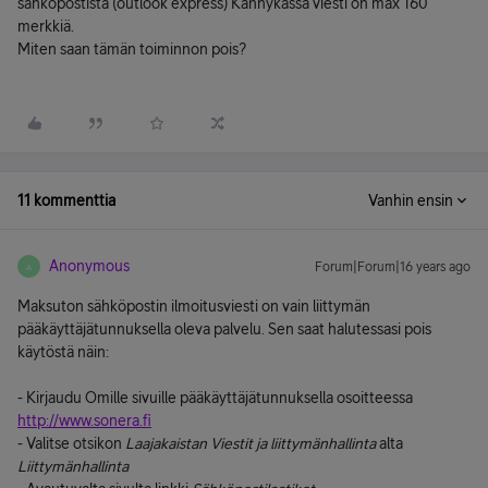
sähköpostista (outlook express) Kännykässä viesti on max 160
merkkiä.
Miten saan tämän toiminnon pois?
11 kommenttia
Vanhin ensin
Anonymous
Forum|Forum|16 years ago
A
Maksuton sähköpostin ilmoitusviesti on vain liittymän
pääkäyttäjätunnuksella oleva palvelu. Sen saat halutessasi pois
käytöstä näin:
- Kirjaudu Omille sivuille pääkäyttäjätunnuksella osoitteessa
http://www.sonera.fi
- Valitse otsikon
Laajakaistan Viestit ja liittymänhallinta
alta
Liittymänhallinta