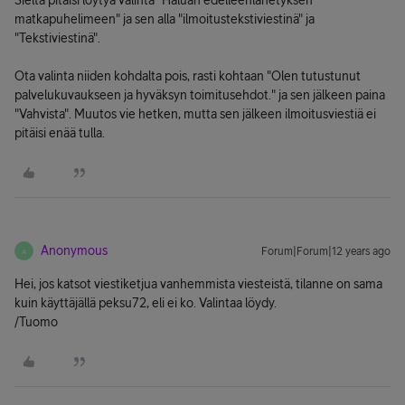
Sieltä pitäisi löytyä valinta "Haluan edelleenlähetyksen
matkapuhelimeen" ja sen alla "ilmoitustekstiviestinä" ja
"Tekstiviestinä".
Ota valinta niiden kohdalta pois, rasti kohtaan "Olen tutustunut
palvelukuvaukseen ja hyväksyn toimitusehdot." ja sen jälkeen paina
"Vahvista". Muutos vie hetken, mutta sen jälkeen ilmoitusviestiä ei
pitäisi enää tulla.
Anonymous
Forum|Forum|12 years ago
A
Hei, jos katsot viestiketjua vanhemmista viesteistä, tilanne on sama
kuin käyttäjällä peksu72, eli ei ko. Valintaa löydy.
/Tuomo