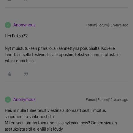
Anonymous
Forum|Forum|13 years ago
A
Hei
Peksu72
Nyt muistutuksen pitäisi olla käännettynä pois päältä. Kokeile
lähettää itselle testiviesti sähköpostiin, tekstiviestimuistutusta ei
pitäisi enää tulla.
Anonymous
Forum|Forum|12 years ago
A
Hei, minulle tulee tekstiviestinä automaattisesti ilmoitus
saapuneesta sähköpostista.
Miten saan tämän toiminnon saa nykyään pois? Omien sivujen
asetuksista sitä ei enää siis löydy.