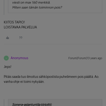
viesti on max 160 merkkiä.
Miten saan tämän toiminnon pois?
KIITOS TAPIO!
LOISTAVAA PALVELUA
Anonymous
Forum|Forum|13 years ago
A
Jeps!
Pitäis saada tuo ilmoitus sähköpostista puhelimeen pois päältä. Ao.
vanha ohje ei toimi nykyään.
Sonera-asiantuntija kirjoitti: