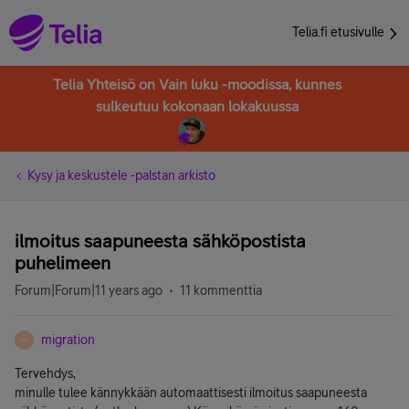
Telia.fi etusivulle
Telia Yhteisö on Vain luku -moodissa, kunnes
sulkeutuu kokonaan lokakuussa
Kysy ja keskustele -palstan arkisto
ilmoitus saapuneesta sähköpostista
puhelimeen
Forum|Forum|11 years ago
11 kommenttia
migration
M
Tervehdys,
minulle tulee kännykkään automaattisesti ilmoitus saapuneesta