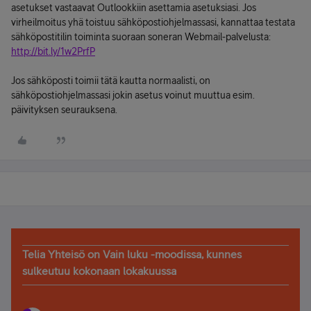
asetukset vastaavat Outlookkiin asettamia asetuksiasi. Jos
virheilmoitus yhä toistuu sähköpostiohjelmassasi, kannattaa testata
sähköpostitilin toiminta suoraan soneran Webmail-palvelusta:
http://bit.ly/1w2PrfP
Jos sähköposti toimii tätä kautta normaalisti, on
sähköpostiohjelmassasi jokin asetus voinut muuttua esim.
päivityksen seurauksena.
Telia Yhteisö on Vain luku -moodissa, kunnes
sulkeutuu kokonaan lokakuussa