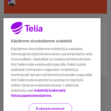
Älä jää paitsi – osallistu ja voita!
Tilaa Telian uutiskirje ja olet mukana arvonnassa.
Käytämme sivustollamme evästeitä
Samalla saat parhaat asiakasedut suoraan
Käytämme sivustollamme evästeitä ja vastaavia
sähköpostiisi.
teknologioita käyttökokemuksen parantamiseksi sekä
toiminnallisiin, tilastollisiin ja markkinointitarkoituksiin.
Voit hallinnoida evästevalintojasi alla. Kaikki luokat
Tilaa nyt
sisältävät kolmansien osapuolien evästeitä ja
merkitsevät tietojen siirtämistä kolmansille osapuolille.
Voit hallinnoida evästeitä tai poistaa ne käytöstä
milloin tahansa evästeasetuksissa. Lisätietoja
evästeistä saat
evästeitä koskevasta
tietosuojaselosteestamme.
Käyttöehdot
Accessibility statement
Evästeasetukset