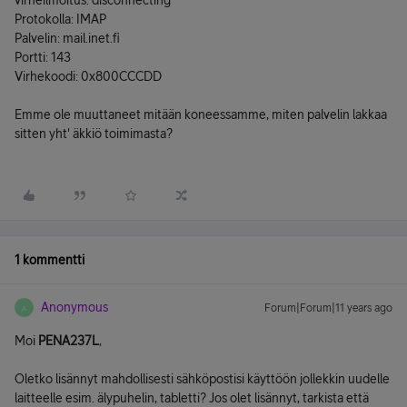
virheilmoitus: disconnecting
Protokolla: IMAP
Palvelin: mail.inet.fi
Portti: 143
Virhekoodi: 0x800CCCDD
Emme ole muuttaneet mitään koneessamme, miten palvelin lakkaa
sitten yht' äkkiö toimimasta?
1 kommentti
Anonymous
Forum|Forum|11 years ago
A
Moi
PENA237L
,
Oletko lisännyt mahdollisesti sähköpostisi käyttöön jollekkin uudelle
laitteelle esim. älypuhelin, tabletti? Jos olet lisännyt, tarkista että