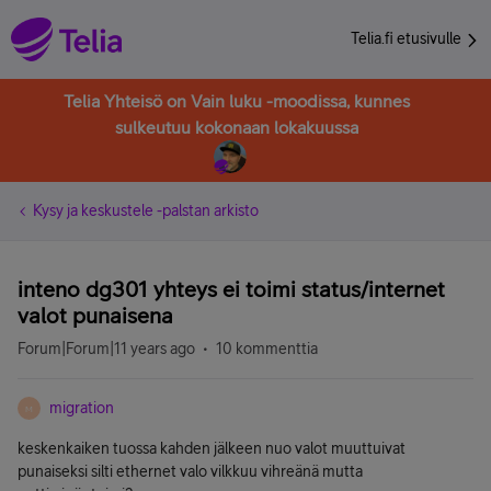
Telia.fi etusivulle
Telia Yhteisö on Vain luku -moodissa, kunnes
sulkeutuu kokonaan lokakuussa
Kysy ja keskustele -palstan arkisto
inteno dg301 yhteys ei toimi status/internet
valot punaisena
Forum|Forum|11 years ago
10 kommenttia
migration
M
keskenkaiken tuossa kahden jälkeen nuo valot muuttuivat
punaiseksi silti ethernet valo vilkkuu vihreänä mutta