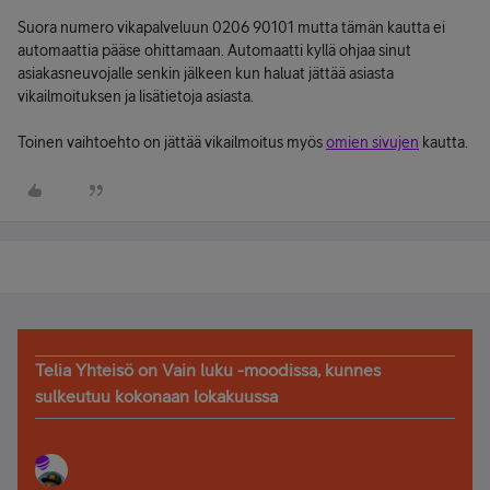
Suora numero vikapalveluun 0206 90101 mutta tämän kautta ei
automaattia pääse ohittamaan. Automaatti kyllä ohjaa sinut
asiakasneuvojalle senkin jälkeen kun haluat jättää asiasta
vikailmoituksen ja lisätietoja asiasta.
Toinen vaihtoehto on jättää vikailmoitus myös
omien sivujen
kautta.
Telia Yhteisö on Vain luku -moodissa, kunnes
sulkeutuu kokonaan lokakuussa