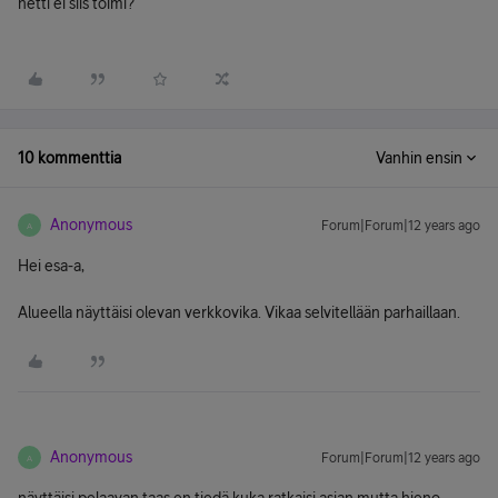
netti ei siis toimi?
10 kommenttia
Vanhin ensin
Anonymous
Forum|Forum|12 years ago
A
Hei esa-a,
Alueella näyttäisi olevan verkkovika. Vikaa selvitellään parhaillaan.
Anonymous
Forum|Forum|12 years ago
A