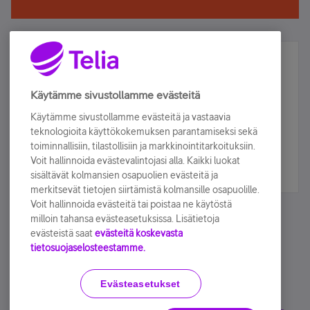
Älä jää paitsi – osallistu ja voita!
Tilaa Telian uutiskirje ja olet mukana arvonnassa.
Käytämme sivustollamme evästeitä
Samalla saat parhaat asiakasedut suoraan
Käytämme sivustollamme evästeitä ja vastaavia
sähköpostiisi.
teknologioita käyttökokemuksen parantamiseksi sekä
toiminnallisiin, tilastollisiin ja markkinointitarkoituksiin.
Voit hallinnoida evästevalintojasi alla. Kaikki luokat
Tilaa nyt
sisältävät kolmansien osapuolien evästeitä ja
merkitsevät tietojen siirtämistä kolmansille osapuolille.
Voit hallinnoida evästeitä tai poistaa ne käytöstä
milloin tahansa evästeasetuksissa. Lisätietoja
evästeistä saat
evästeitä koskevasta
tietosuojaselosteestamme.
Käyttöehdot
Accessibility statement
Evästeasetukset