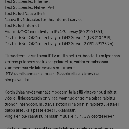
Test Succeeded Ethernet
Test Succeeded Native IPv4
Test Failed Native IPv6
Native IPv6 disabled for this Internet service.
Test Failed Internet
Enabled/OKConnectivity to IPv4 Gateway (80.220.136.1)
Disabled/Not OKConnectivity to DNS Server 1 (193.210.19.19)
Disabled/Not OKConnectivity to DNS Server 2 (192.89.123.26)
Eli modeemilla siis toimii IPTV mutta netti ei, boottailtu miljoonaan
kertaan ja tehdas asetukset palautettu, vaikka en salasanaa
kummempaa ole laitteeseen muuttanut.
IPTV toimii varmaan suoraan IP-osoitteilla eikä tarvitse
nimipalveluita.
Koitin linjaa myös vanhalla modeemilla ja sillä yhteys nousi nätisti
ylös, eli linjassa tuskin on vikaa, vaan tuo ongelma taitaa rajoittu
tuohon Intendoon, mutta valikotkin siinä on niin rajoitettu, että ei
paljoa asetuksia pääse edes rukkaamaan.
Pingiä en ole saanu kulkemaan muualle kuin, GW osoitteeseen.
Olisiko jollain antaa vinkkiä, mistä lähteä ongelmaa selvittämään.