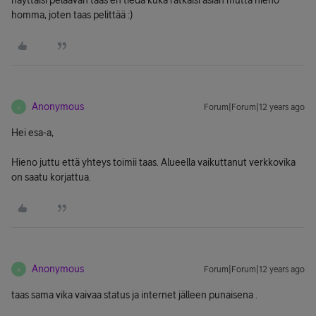
näyttäisi pelaavan taas en tiedä kuka ratkaisi asian mutta hieno
homma, joten taas pelittää :)
Anonymous
Forum|Forum|12 years ago
A
Hei esa-a,
Hieno juttu että yhteys toimii taas. Alueella vaikuttanut verkkovika
on saatu korjattua.
Anonymous
Forum|Forum|12 years ago
A
taas sama vika vaivaa status ja internet jälleen punaisena .