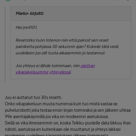
Marko- kirjoitti:
Hei jre4101,
Resetotko tuon Intenon niin että painoit sen reset
painiketta pohjassa 30 sekunnin ajan? Kokeile tätä vielä
uudelleen jos olit tuota aikasemmin jo testannut.
Jos yhteys ei lähde toimimaan, niin
olethan
vikapalveluumme yhteydessä
.
Juu ei auttanut tuo 30s resetti.
Onko vikapalveluun muuta numeroa kuin tuo mistä vastaa se
puhelurobotti joka testaa ensin linjan toimivaksi ja sen jälkeen uhkaa
99e asentajakäynnillä jos vika on modeemin asetuksissa.
Siellä se vika ilmeisemmin on, koska Telkku-puolelle data liikkuu ihan
nätisti, asetuksia en kuitenkaan ole muuttanut ja yhteys lakkasi
modeemin uudelleen käynnistyksen jälkeen toimimasta.