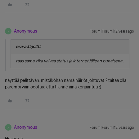
Anonymous
Forum|Forum|12 years ago
A
esa-a kirjoitti:
taas sama vika vaivaa status ja internet jälleen punaisena .
näyttää pelittävän. mistäköhän nämä häiriöt johtuvat ? taitaa olla
parempi vain odottaa että tilanne aina korjaantuu :)
Anonymous
Forum|Forum|12 years ago
A
Hei esa-a,