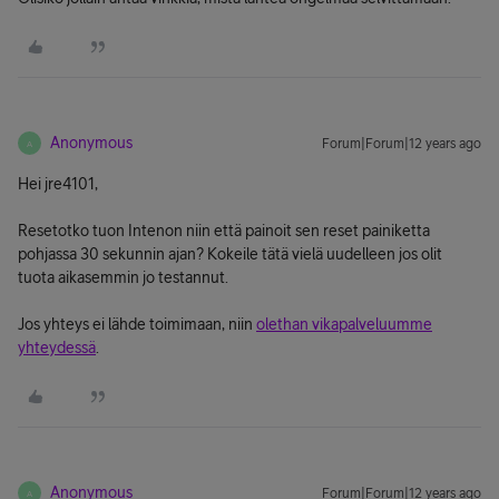
Anonymous
Forum|Forum|12 years ago
A
Hei jre4101,
Resetotko tuon Intenon niin että painoit sen reset painiketta
pohjassa 30 sekunnin ajan? Kokeile tätä vielä uudelleen jos olit
tuota aikasemmin jo testannut.
Jos yhteys ei lähde toimimaan, niin
olethan vikapalveluumme
yhteydessä
.
Anonymous
Forum|Forum|12 years ago
A