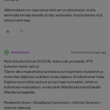
Jälkimmäiseen en osaa sanoa mikä sen on aiheuttanut, mutta
aiemmalla kerralla alueella oli ollut verkkovika. Hyvä kuitenkin että
yhteys toimii taas.
Anonymous
Forum|Forum|12 years ago
A
Myös minulla Intendo DG301AL status valo punaisella, IPTV
kuitenkin toimii, netti ei.
Tilanne alkoi maanantaina tai tiistaina, kun käynnistin modeemin ja
motorolan digiboxin uudelleen koska digiboxi oli tolkuttoman hidas.
Digiboxi nousi nätisti pystyyn ja toimi taas normaalisti, nettiin ei
kuitenkaan enää päässyt, ei kännykän Wlanilla eikä kannettavalla
Wlanilla tai kaapelilla.
Modeemin Home > Broadband Connection > Internet Services >
Internet valikossa: