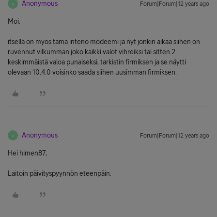
Anonymous
Forum|Forum|12 years ago
A
Moi,
itsellä on myös tämä inteno modeemi ja nyt jonkin aikaa siihen on
ruvennut vilkumman joko kaikki valot vihreiksi tai sitten 2
keskimmäistä valoa punaiseksi, tarkistin firmiksen ja se näytti
olevaan 10.4.0 voisinko saada siihen uusimman firmiksen.
Anonymous
Forum|Forum|12 years ago
A
Hei himen87,
Laitoin päivityspyynnön eteenpäin.