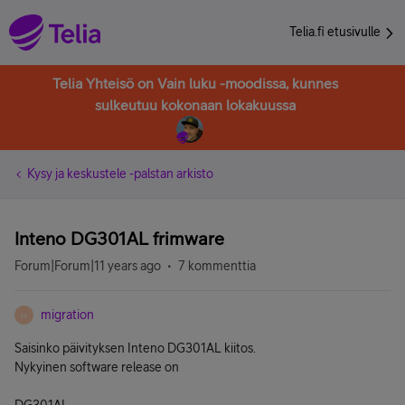
Telia.fi etusivulle
Telia Yhteisö on Vain luku -moodissa, kunnes
sulkeutuu kokonaan lokakuussa
Kysy ja keskustele -palstan arkisto
Inteno DG301AL frimware
Forum|Forum|11 years ago
7 kommenttia
migration
M
Saisinko päivityksen Inteno DG301AL kiitos.
Nykyinen software release on