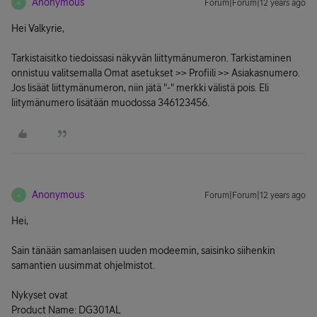
Anonymous
Forum|Forum|12 years ago
A
Hei Valkyrie,
Tarkistaisitko tiedoissasi näkyvän liittymänumeron. Tarkistaminen
onnistuu valitsemalla Omat asetukset >> Profiili >> Asiakasnumero.
Jos lisäät liittymänumeron, niin jätä "-" merkki välistä pois. Eli
liitymänumero lisätään muodossa 346123456.
Anonymous
Forum|Forum|12 years ago
A
Hei,
Sain tänään samanlaisen uuden modeemin, saisinko siihenkin
samantien uusimmat ohjelmistot.
Nykyset ovat
Product Name: DG301AL