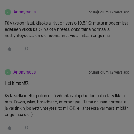
Anonymous
Forum|Forum|12 years ago
A
Päivitys onnistui, kiitoksia. Nyt on versio 10.5.1.Q, mutta modeemissa
edelleen vilkku kaikki valot vihreetä, onko tämä normaalia,
nettiyhteydessä en ole huomannut vielä mitään ongelmia.
Anonymous
Forum|Forum|12 years ago
A
Hei
himen87
,
Kyllä siellä melko paljon niitä vihreitä valoja kuuluu palaa tai vilkkua.
mm. Power, wlan, broadband, internet jne.. Tämä on ihan normaalia
ja varsinkin jos nettiyhteytesi toimii OK, ei laitteessa varmasti mitään
ongelmaa ole :)