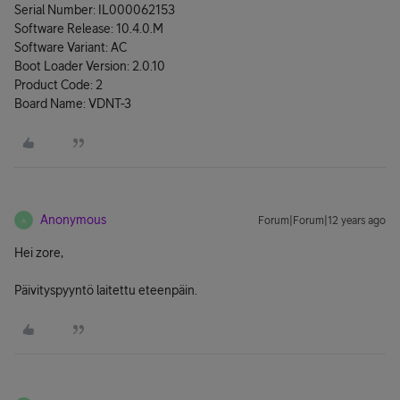
Serial Number: IL000062153
Software Release: 10.4.0.M
Software Variant: AC
Boot Loader Version: 2.0.10
Product Code: 2
Board Name: VDNT-3
Anonymous
Forum|Forum|12 years ago
A
Hei zore,
Päivityspyyntö laitettu eteenpäin.