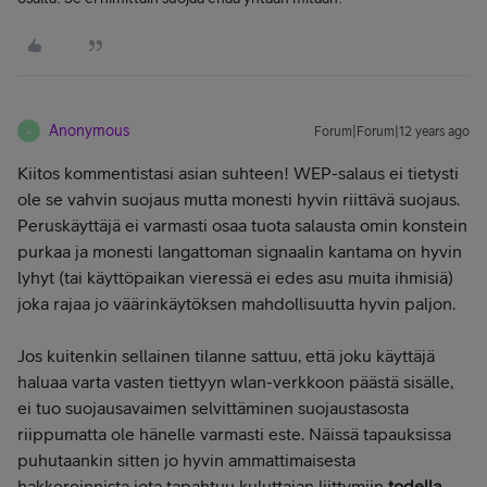
Anonymous
Forum|Forum|12 years ago
A
Kiitos kommentistasi asian suhteen! WEP-salaus ei tietysti
ole se vahvin suojaus mutta monesti hyvin riittävä suojaus.
Peruskäyttäjä ei varmasti osaa tuota salausta omin konstein
purkaa ja monesti langattoman signaalin kantama on hyvin
lyhyt (tai käyttöpaikan vieressä ei edes asu muita ihmisiä)
joka rajaa jo väärinkäytöksen mahdollisuutta hyvin paljon.
Jos kuitenkin sellainen tilanne sattuu, että joku käyttäjä
haluaa varta vasten tiettyyn wlan-verkkoon päästä sisälle,
ei tuo suojausavaimen selvittäminen suojaustasosta
riippumatta ole hänelle varmasti este. Näissä tapauksissa
puhutaankin sitten jo hyvin ammattimaisesta
hakkeroinnista jota tapahtuu kuluttajan liittymiin
todella