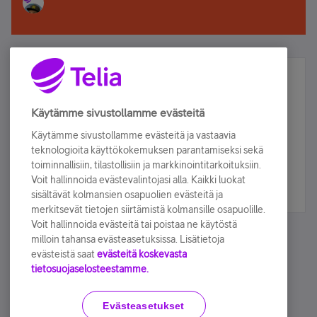
Älä jää paitsi – osallistu ja voita!
Tilaa Telian uutiskirje ja olet mukana arvonnassa.
Käytämme sivustollamme evästeitä
Samalla saat parhaat asiakasedut suoraan
Käytämme sivustollamme evästeitä ja vastaavia
sähköpostiisi.
teknologioita käyttökokemuksen parantamiseksi sekä
toiminnallisiin, tilastollisiin ja markkinointitarkoituksiin.
Voit hallinnoida evästevalintojasi alla. Kaikki luokat
Tilaa nyt
sisältävät kolmansien osapuolien evästeitä ja
merkitsevät tietojen siirtämistä kolmansille osapuolille.
Voit hallinnoida evästeitä tai poistaa ne käytöstä
milloin tahansa evästeasetuksissa. Lisätietoja
evästeistä saat
evästeitä koskevasta
tietosuojaselosteestamme.
Käyttöehdot
Accessibility statement
Evästeasetukset