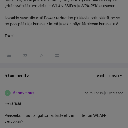
otettu käyttöön ja sillä ei tunnu yhteyttä löytyvän. Samoin käy jos
yritän syöttää tuon default WLAN SSID:n ja WPA-PSK salasanan.
Jossakin sanottiin että Power reduction pitää olla pois päältä, no se
on pois päältä ja kanava kiinteä ja sekin näyttää olevan kanavalla 6.
T:Arsi
5 kommenttia
Vanhin ensin
Anonymous
Forum|Forum|12 years ago
A
Hei
arsisa
Pääseekö muut langattomat laitteet kiinni Intenon WLAN-
verkkoon?