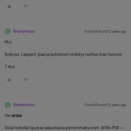
Anonymous
Forum|Forum|12 years ago
A
Moi.
Kyllä joo. Läppärit, Ipad ja puhelimet yhdistyy tuohon ihan hienosti.
T:Arsi
Anonymous
Forum|Forum|12 years ago
A
Hei
arsisa
Voisit kokeilla tiputtaa salaustasoa pienemmäksi esim. WPA+PSK ---