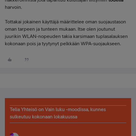
harvoin.
Tottakai jokainen käyttäjä määrittelee oman suojaustason
oman tarpeen ja tunteen mukaan. Itse olen joutunut
juurikin WLAN-nopeuden takia karsimaan tuplasalauksen
kokonaan pois ja tyytynyt pelkkään WPA-suojaukseen.
Telia Yhteisö on Vain luku -moodissa, kunnes
sulkeutuu kokonaan lokakuussa