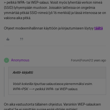
> pelkkä WPA- tai WEP-salaus. Voisit myös lyhentää verkon nimeä
(SSID) lyhyempään muotoon. Joissakin laitteissa on ongelmia
ymmärtää pitkää SSID-nimeä (yli 16 merkkiä) ja tässä intenossa se on
vakiona aika pitkä.
Ohjeet modeemihallinnan käyttöön ja kirjautumiseen löytyy
täältä
Anonymous
Forum|Forum|12 years ago
A
Antti- kirjoitti:
Voisit kokeilla tiputtaa salaustasoa pienemmäksi esim.
WPA+PSK ---> pelkkä WPA- tai WEP-salaus.
On aika vastuutonta tällainen ohjeistus. Varsinkin WEP-salauksen
osalta! Se ei nimittäin suojaa enää yhtään mitään!