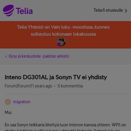
Telia.fi etusivulle
Telia Yhteisö on Vain luku -moodissa, kunnes
sulkeutuu kokonaan lokakuussa
Kysy ja keskustele -palstan arkisto
Inteno DG301AL ja Sonyn TV ei yhdisty
Forum|Forum|11 years ago
5 kommenttia
migration
M
Moi.
En saa Sonyn telkkaria liitettyä tuon Intenon kanssa yhteen. WPS on