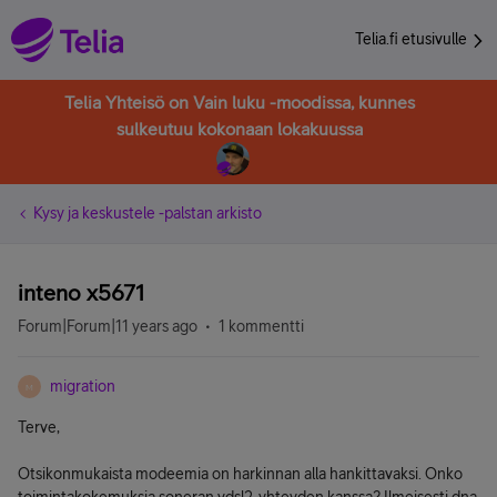
Telia.fi etusivulle
Telia Yhteisö on Vain luku -moodissa, kunnes
sulkeutuu kokonaan lokakuussa
Kysy ja keskustele -palstan arkisto
inteno x5671
Forum|Forum|11 years ago
1 kommentti
migration
M
Terve,
Otsikonmukaista modeemia on harkinnan alla hankittavaksi. Onko