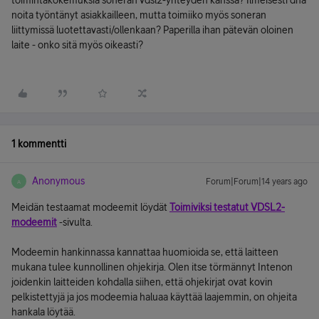
toimintakokemuksia soneran vdsl2-yhteyden kanssa? Ilmeisesti dna
noita työntänyt asiakkailleen, mutta toimiiko myös soneran
liittymissä luotettavasti/ollenkaan? Paperilla ihan pätevän oloinen
laite - onko sitä myös oikeasti?
1 kommentti
Anonymous
Forum|Forum|14 years ago
A
Meidän testaamat modeemit löydät
Toimiviksi testatut VDSL2-
modeemit
-sivulta.
Modeemin hankinnassa kannattaa huomioida se, että laitteen
mukana tulee kunnollinen ohjekirja. Olen itse törmännyt Intenon
joidenkin laitteiden kohdalla siihen, että ohjekirjat ovat kovin
pelkistettyjä ja jos modeemia haluaa käyttää laajemmin, on ohjeita
hankala löytää.