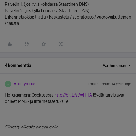
Palvelin 1: (jos kyllä kohdassa Staattinen DNS)
Palvelin 2: (jos kyllä kohdassa Staattinen DNS)
Liikenneluokka: tilattu / keskustelu / suoratoisto / vuorovaikutteinen
/ tausta
4 kommenttia
Vanhin ensin
Anonymous
Forum|Forum|14 years ago
A
Hei
gigamera
: Osoitteesta
http://bit.ly/stWHHA
löydät tarvittavat
ohjeet MMS- ja internetasetuksille.
Siirretty oikealle aihealueelle.