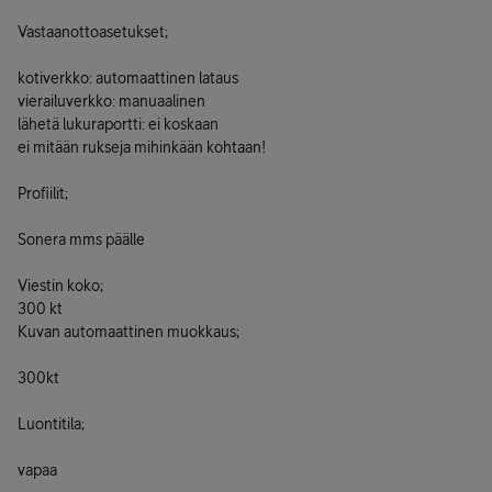
Vastaanottoasetukset;
kotiverkko: automaattinen lataus
vierailuverkko: manuaalinen
lähetä lukuraportti: ei koskaan
ei mitään rukseja mihinkään kohtaan!
Profiilit;
Sonera mms päälle
Viestin koko;
300 kt
Kuvan automaattinen muokkaus;
300kt
Luontitila;
vapaa