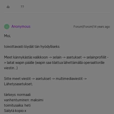
Anonymous
Forum|Forum|14 years ago
A
Moi,
toivottavasti löydät tän hyödylliseks:
Meet kännykästäs valikkoon -> selain -> asetukset -> selainprofiilit -
> laitat wapin päälle (wapin saa tilattua lähettämällä operaattorille
viestin...)
Sitte meet viestit -> asetukset -> multimediaviestit ->
Lähetysasetukset;
tärkeys: normaali
vanhentuminen: maksimi
toimitusaika: heti
Säilytä kopio x