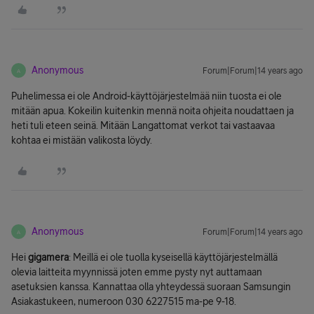
Anonymous
Forum|Forum|14 years ago
A
Puhelimessa ei ole Android-käyttöjärjestelmää niin tuosta ei ole
mitään apua. Kokeilin kuitenkin mennä noita ohjeita noudattaen ja
heti tuli eteen seinä. Mitään Langattomat verkot tai vastaavaa
kohtaa ei mistään valikosta löydy.
Anonymous
Forum|Forum|14 years ago
A
Hei
gigamera
: Meillä ei ole tuolla kyseisellä käyttöjärjestelmällä
olevia laitteita myynnissä joten emme pysty nyt auttamaan
asetuksien kanssa. Kannattaa olla yhteydessä suoraan Samsungin
Asiakastukeen, numeroon 030 6227515 ma-pe 9-18.