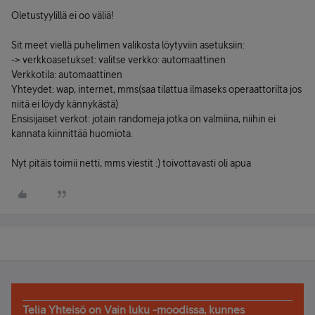
Oletustyylillä ei oo väliä!
Sit meet viellä puhelimen valikosta löytyviin asetuksiin:
-> verkkoasetukset: valitse verkko: automaattinen
Verkkotila: automaattinen
Yhteydet: wap, internet, mms(saa tilattua ilmaseks operaattorilta jos
niitä ei löydy kännykästä)
Ensisijaiset verkot: jotain randomeja jotka on valmiina, niihin ei
kannata kiinnittää huomiota.
Nyt pitäis toimii netti, mms viestit :) toivottavasti oli apua
Telia Yhteisö on Vain luku -moodissa, kunnes