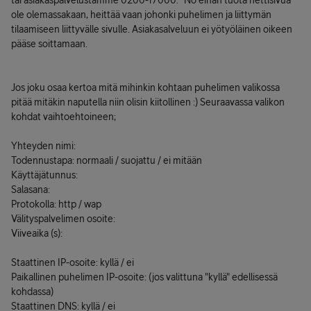
tai asiakaspalvelustamme 0200-17000." No eihän tuota nettisivua
ole olemassakaan, heittää vaan johonki puhelimen ja liittymän
tilaamiseen liittyvälle sivulle. Asiakasalveluun ei yötyöläinen oikeen
pääse soittamaan.
Jos joku osaa kertoa mitä mihinkin kohtaan puhelimen valikossa
pitää mitäkin naputella niin olisin kiitollinen :) Seuraavassa valikon
kohdat vaihtoehtoineen;
Yhteyden nimi:
Todennustapa: normaali / suojattu / ei mitään
Käyttäjätunnus:
Salasana:
Protokolla: http / wap
Välityspalvelimen osoite:
Viiveaika (s):
Staattinen IP-osoite: kyllä / ei
Paikallinen puhelimen IP-osoite: (jos valittuna "kyllä" edellisessä
kohdassa)
Staattinen DNS: kyllä / ei