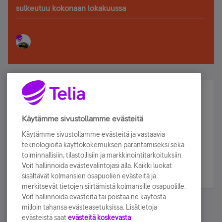
sulkeutuu kokonaan lokakuussa
Älä jää paitsi – osallistu ja voita!
Tilaa Telian uutiskirje ja olet mukana arvonnassa.
Käytämme sivustollamme evästeitä
Samalla saat parhaat asiakasedut suoraan
Käytämme sivustollamme evästeitä ja vastaavia
sähköpostiisi.
teknologioita käyttökokemuksen parantamiseksi sekä
toiminnallisiin, tilastollisiin ja markkinointitarkoituksiin.
Voit hallinnoida evästevalintojasi alla. Kaikki luokat
Tilaa nyt
sisältävät kolmansien osapuolien evästeitä ja
merkitsevät tietojen siirtämistä kolmansille osapuolille.
Voit hallinnoida evästeitä tai poistaa ne käytöstä
milloin tahansa evästeasetuksissa. Lisätietoja
evästeistä saat
evästeitä koskevasta