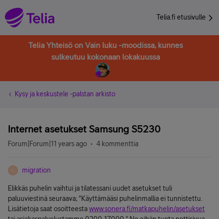
Telia.fi etusivulle
Telia Yhteisö on Vain luku -moodissa, kunnes
sulkeutuu kokonaan lokakuussa
Kysy ja keskustele -palstan arkisto
Internet asetukset Samsung S5230
Forum|Forum|11 years ago
4 kommenttia
migration
M
Elikkäs puhelin vaihtui ja tilatessani uudet asetukset tuli
paluuviestinä seuraava; "Käyttämääsi puhelinmallia ei tunnistettu.
Lisätietoja saat osoitteesta
www.sonera.fi/matkapuhelin/asetukset