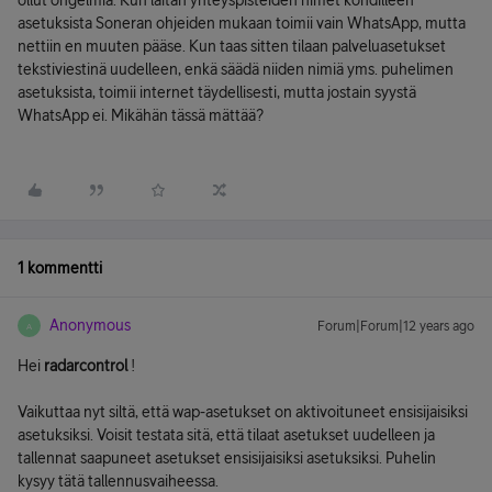
ollut ongelmia. Kun laitan yhteyspisteiden nimet kohdilleen
asetuksista Soneran ohjeiden mukaan toimii vain WhatsApp, mutta
nettiin en muuten pääse. Kun taas sitten tilaan palveluasetukset
tekstiviestinä uudelleen, enkä säädä niiden nimiä yms. puhelimen
asetuksista, toimii internet täydellisesti, mutta jostain syystä
WhatsApp ei. Mikähän tässä mättää?
1 kommentti
Anonymous
Forum|Forum|12 years ago
A
Hei
radarcontrol
!
Vaikuttaa nyt siltä, että wap-asetukset on aktivoituneet ensisijaisiksi
asetuksiksi. Voisit testata sitä, että tilaat asetukset uudelleen ja
tallennat saapuneet asetukset ensisijaisiksi asetuksiksi. Puhelin
kysyy tätä tallennusvaiheessa.