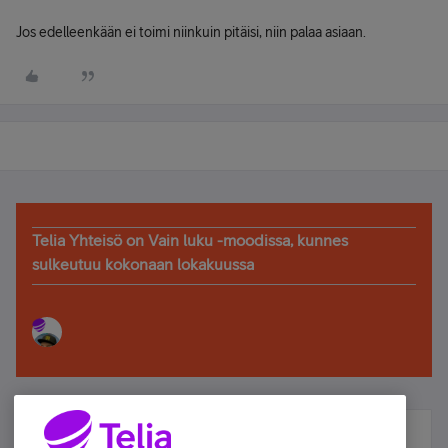
Jos edelleenkään ei toimi niinkuin pitäisi, niin palaa asiaan.
Telia Yhteisö on Vain luku -moodissa, kunnes
sulkeutuu kokonaan lokakuussa
Älä jää paitsi – osallistu ja voita!