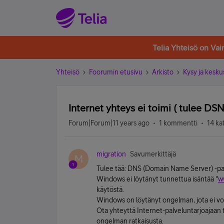
Telia Yhteisö on Va
Yhteisö
Foorumin etusivu
Arkisto
Kysy ja kesku
Internet yhteys ei toimi ( tulee DSN
Forum|Forum|11 years ago
1 kommentti
14 ka
migration
Savumerkittäjä
M
Tulee tää: DNS (Domain Name Server) -pal
Windows ei löytänyt tunnettua isäntää "
w
käytöstä.
Windows on löytänyt ongelman, jota ei voi
Ota yhteyttä Internet-palveluntarjoajaan ta
ongelman ratkaisusta.