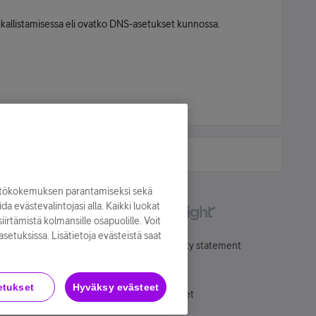
ikallistamisessa eli ovatko DNS-asetukset kunnossa.
yttökokemuksen parantamiseksi sekä
oida evästevalintojasi alla. Kaikki luokat
irtämistä kolmansille osapuolille. Voit
asetuksissa. Lisätietoja evästeistä saat
Käyttöehdot
Accessibility statement
etukset
Hyväksy evästeet
Evästeasetukset