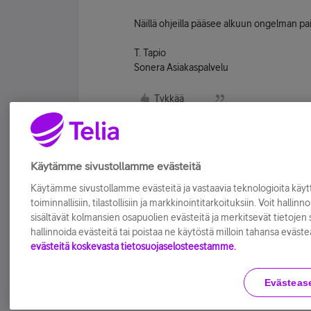
Näillä ohjeilla pääsee alkuun ongelman pa
T. Tapio
Sonera Asiakaspalvelu
Tykkää
Käytämme sivustollamme evästeitä
Käytämme sivustollamme evästeitä ja vastaavia teknologioita kä
toiminnallisiin, tilastollisiin ja markkinointitarkoituksiin. Voit hallinn
sisältävät kolmansien osapuolien evästeitä ja merkitsevät tietojen si
hallinnoida evästeitä tai poistaa ne käytöstä milloin tahansa eväste
evästeitä koskevasta tietosuojaselosteestamme.
Evästeas