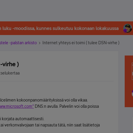
in luku -moodissa, kunnes sulkeutuu kokonaan lokakuussa
stele -palstan arkisto
Internet yhteys ei toimi ( tulee DSN-virhe )
-virhe )
tselukertaa
celimen kokoonpanomäärityksissä voi olla vikaa.
ww.microsoft.com"
DNS:n avulla. Palvelin voi olla poissa
 korjata automaattisesti.
i verkonvalvojaan tai napsauta tätä, niin saat lisätietoja