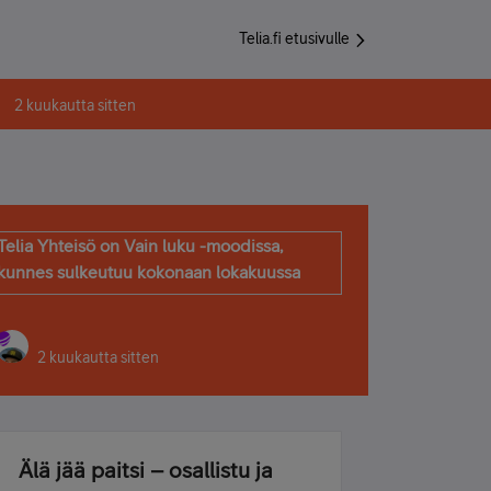
Telia.fi etusivulle
2 kuukautta sitten
Telia Yhteisö on Vain luku -moodissa,
kunnes sulkeutuu kokonaan lokakuussa
2 kuukautta sitten
Älä jää paitsi – osallistu ja