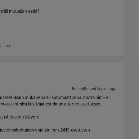
tää muualle viestiä?
Jaa
Forum|Forum|16 years ago
tusasetuksen mukaisena eli automaattisena, mutta nimi- eli
yös kiinteiksi käyttöjärjestelmän internet-asetuksiin.
et aiheeseen liittyen:
järjestelmäkohtaisiin ohjeisiin mm. DNS-asetusten