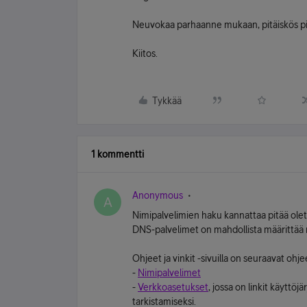
Neuvokaa parhaanne mukaan, pitäiskös pis
Kiitos.
Tykkää
1 kommentti
Anonymous
A
Nimipalvelimien haku kannattaa pitää ole
DNS-palvelimet on mahdollista määrittää m
Ohjeet ja vinkit -sivuilla on seuraavat ohje
-
Nimipalvelimet
-
Verkkoasetukset
, jossa on linkit käyttö
tarkistamiseksi.