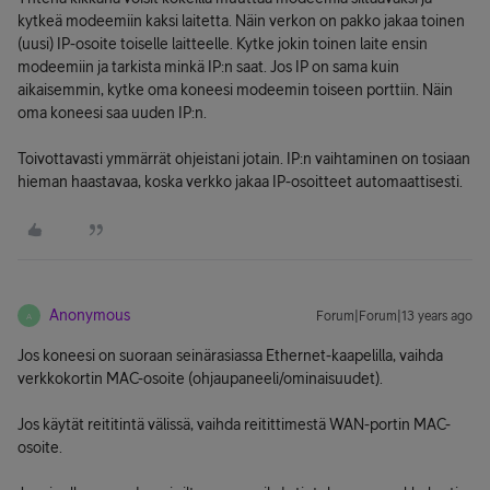
kytkeä modeemiin kaksi laitetta. Näin verkon on pakko jakaa toinen
(uusi) IP-osoite toiselle laitteelle. Kytke jokin toinen laite ensin
modeemiin ja tarkista minkä IP:n saat. Jos IP on sama kuin
aikaisemmin, kytke oma koneesi modeemin toiseen porttiin. Näin
oma koneesi saa uuden IP:n.
Toivottavasti ymmärrät ohjeistani jotain. IP:n vaihtaminen on tosiaan
hieman haastavaa, koska verkko jakaa IP-osoitteet automaattisesti.
Anonymous
Forum|Forum|13 years ago
A
Jos koneesi on suoraan seinärasiassa Ethernet-kaapelilla, vaihda
verkkokortin MAC-osoite (ohjaupaneeli/ominaisuudet).
Jos käytät reititintä välissä, vaihda reitittimestä WAN-portin MAC-
osoite.