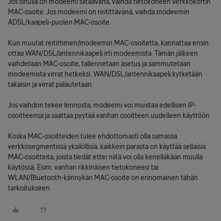
Jos sinulla on modeemi siltaavana, vaihda tietokoneen verkkokortin
MAC-osoite. Jos modeemi on reitittävänä, vaihda modeemin
ADSL/kaapeli-puolen MAC-osoite.
Kun muutat reitittimen/modeemin MAC-osoitetta, kannattaa ensin
ottaa WAN/DSL/antennikaapeli irti modeemista. Tämän jälkeen
vaihdetaan MAC-osoite, tallennetaan asetus ja sammutetaan
modeemista virrat hetkeksi. WAN/DSL/antennikaapeli kytketään
takaisin ja virrat palautetaan.
Jos vaihdon tekee lennosta, modeemi voi muistaa edellisen IP-
osoitteensa ja saattaa pyytää vanhan osoitteen uudelleen käyttöön.
Koska MAC-osoitteiden tulee ehdottomasti olla samassa
verkkosegmentissä yksilöllisiä, kaikkein parasta on käyttää sellaisia
MAC-osoitteita, joista tiedät ettei niitä voi olla kenelläkään muulla
käytössä. Esim. vanhan rikkinäisen tietokoneesi tai
WLAN/Bluetooth-kännykän MAC-osoite on erinomainen tähän
tarkoitukseen.