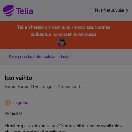
Telia.fi etusivulle
Telia Yhteisö on Vain luku -moodissa, kunnes
sulkeutuu kokonaan lokakuussa
Kysy ja keskustele -palstan arkisto
Ip:n vaihto
Forum|Forum|11 years ago
2 kommenttia
migration
M
Morjesta!
Eli miten ip:n vaihto onnistuu? Olen kokeillut soneran sivuilla olevia