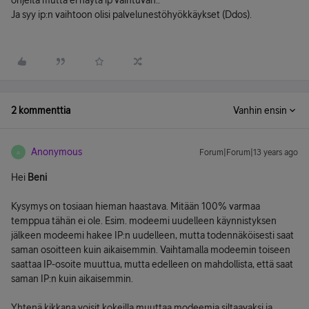
ohjeita mutta ei näytä ip vaihtuvan..
Ja syy ip:n vaihtoon olisi palvelunestöhyökkäykset (Ddos).
2 kommenttia
Vanhin ensin
Anonymous
Forum|Forum|13 years ago
A
Hei
Beni
Kysymys on tosiaan hieman haastava. Mitään 100% varmaa
temppua tähän ei ole. Esim. modeemi uudelleen käynnistyksen
jälkeen modeemi hakee IP:n uudelleen, mutta todennäköisesti saat
saman osoitteen kuin aikaisemmin. Vaihtamalla modeemin toiseen
saattaa IP-osoite muuttua, mutta edelleen on mahdollista, että saat
saman IP:n kuin aikaisemmin.
Yhtenä kikkana voisit kokeilla muuttaa modeemia siltaavaksi ja