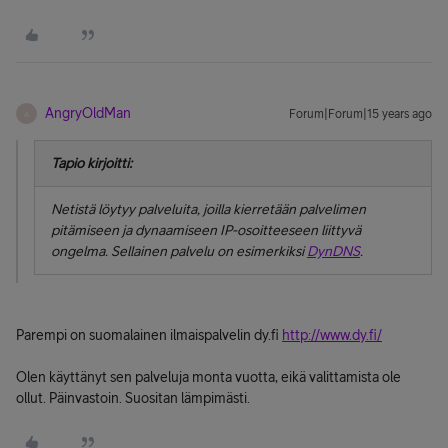
AngryOldMan
Forum|Forum|15 years ago
A
Tapio kirjoitti:
Netistä löytyy palveluita, joilla kierretään palvelimen
pitämiseen ja dynaamiseen IP-osoitteeseen liittyvä
ongelma. Sellainen palvelu on esimerkiksi
DynDNS
.
Parempi on suomalainen ilmaispalvelin dy.fi
http://www.dy.fi/
Olen käyttänyt sen palveluja monta vuotta, eikä valittamista ole
ollut. Päinvastoin. Suositan lämpimästi.