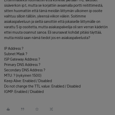
Ensimmäiseksi huomattiin että koneille jaetaan 192. alkuiset
sisäverkon ip:t, mutta se korjattiin avaamalla portti reitittimestä,
sitten huomattiin että tämä meidän liittymän ulkoinen ip osoite
vaihtuu silloin tällöin, yleensä viikon välein. Soitimme
asiakaspalveluun ja sieltä sanottiin että jokaiselle liittymälle on
varattu 5 ip osoitetta, mutta asiakaspalvelija oli sen verran kädetön
ettei muuta osannut sanoa. Eli seuraavat kohdat pitäisi täyttää,
mutta mistä saan nämä tiedot jos en asiakaspalvelusta?
IP Address ?
Subnet Mask ?
ISP Gateway Address ?
Primary DNS Address ?
Secondary DNS Address ?
MTU: ? (nykyinen 1500)
Keep Alive: Enabled / Disabled
Do not change the TTL value: Enabled / Disabled
IGMP: Enabled / Disabled