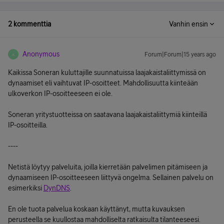
2 kommenttia
Vanhin ensin
Anonymous
Forum|Forum|15 years ago
A
Kaikissa Soneran kuluttajille suunnatuissa laajakaistaliittymissä on
dynaamiset eli vaihtuvat IP-osoitteet. Mahdollisuutta kiinteään
ulkoverkon IP-osoitteeseen ei ole.
Soneran yritystuotteissa on saatavana laajakaistaliittymiä kiinteillä
IP-osoitteilla.
----
Netistä löytyy palveluita, joilla kierretään palvelimen pitämiseen ja
dynaamiseen IP-osoitteeseen liittyvä ongelma. Sellainen palvelu on
esimerkiksi
DynDNS
.
En ole tuota palvelua koskaan käyttänyt, mutta kuvauksen
perusteella se kuullostaa mahdolliselta ratkaisulta tilanteeseesi.