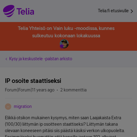
Telia.fi etusivulle
Telia Yhteisö on Vain luku -moodissa, kunnes
sulkeutuu kokonaan lokakuussa
Kysy ja keskustele -palstan arkisto
IP osoite staattiseksi
Forum|Forum|11 years ago
2 kommenttia
migration
M
Elikkä otsikon mukainen kysymys, miten saan Laajakaista Extra
(100/30) liittymän ip osoitteen staattiseksi? Liittymän takana
olevaan koneeseen pitäisi siis päästä käsiksi verkon ulkopuolelta.