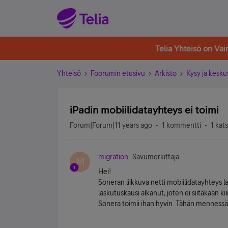
Telia Yhteisö on Va
Yhteisö
Foorumin etusivu
Arkisto
Kysy ja kesku
iPadin mobiilidatayhteys ei toimi
Forum|Forum|11 years ago
1 kommentti
1 kat
migration
Savumerkittäjä
M
Hei!
Soneran liikkuva netti mobiilidatayhteys l
laskutuskausi alkanut, joten ei siitäkään
Sonera toimii ihan hyvin. Tähän mennessä 