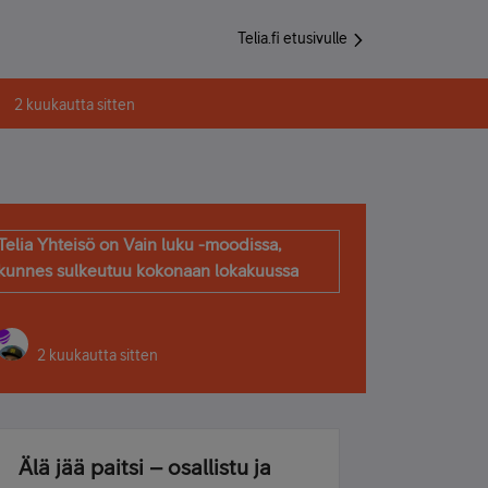
Telia.fi etusivulle
2 kuukautta sitten
Telia Yhteisö on Vain luku -moodissa,
kunnes sulkeutuu kokonaan lokakuussa
2 kuukautta sitten
Älä jää paitsi – osallistu ja