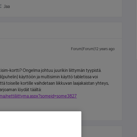
Jaa
Forum|Forum|12 years ago
tisim-kortti? Ongelma johtuu juurikin liittymän tyypistä.
i(puhelin) käyttöön ja multisimin käyttö tabletissa voi
ttä toiselle kortille vaihdetaan liikkuvan laajakaistan yhteys,
arjoaman löydät täältä:
rjooma/nettiliittyma.aspx?someid=some3827