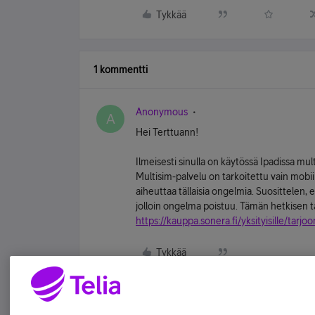
Tykkää
1 kommentti
Anonymous
A
Hei Terttuann!
Ilmeisesti sinulla on käytössä Ipadissa mul
Multisim-palvelu on tarkoitettu vain mobiil
aiheuttaa tällaisia ongelmia. Suosittelen, e
jolloin ongelma poistuu. Tämän hetkisen t
https://kauppa.sonera.fi/yksityisille/ta
Tykkää