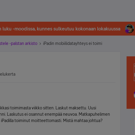
in luku -moodissa, kunnes sulkeutuu kokonaan lokakuussa
stele -palstan arkisto
iPadin mobiilidatayhteys ei toimi
selukerta
akkasi toimimasta viikko sitten. Laskut maksettu. Uusi
 kiinni. Laskutus ei osannut enempää neuvoa. Matkapuhelimen
iPadilla toiminut moitteettomasti. Mistä mahtaa johtua?