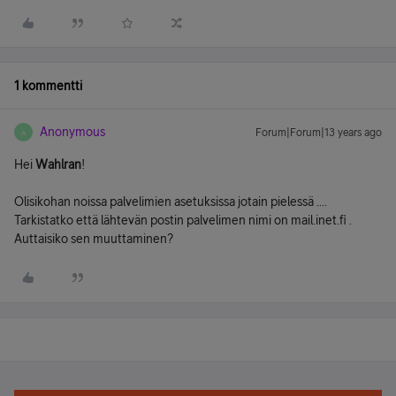
1 kommentti
Anonymous
Forum|Forum|13 years ago
A
Hei
Wahlran
!
Olisikohan noissa palvelimien asetuksissa jotain pielessä ....
Tarkistatko että lähtevän postin palvelimen nimi on mail.inet.fi .
Auttaisiko sen muuttaminen?