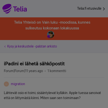
Telia.fi etusivulle
Telia Yhteisö on Vain luku -moodissa, kunnes
sulkeutuu kokonaan lokakuussa
Kysy ja keskustele -palstan arkisto
iPadini ei lähetä sähköpostit
Forum|Forum|11 years ago
1 kommentti
migration
M
Lähtevät osio ei toimi; sisääntylevat kylläkin. Apple tuessa sanoivat
että on liittymästä kiinni. Miten saan sen toimimaan?