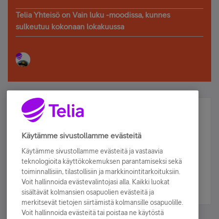
Telia Yhteisö on Vain luku -moodissa, kunnes
sulkeutuu kokonaan lokakuussa
Älä jää paitsi – osallistu ja voita!
Tilaa Telian uutiskirje ja olet mukana arvonnassa.
Käytämme sivustollamme evästeitä
Samalla saat parhaat asiakasedut suoraan
Käytämme sivustollamme evästeitä ja vastaavia
sähköpostiisi.
teknologioita käyttökokemuksen parantamiseksi sekä
toiminnallisiin, tilastollisiin ja markkinointitarkoituksiin.
Voit hallinnoida evästevalintojasi alla. Kaikki luokat
Tilaa nyt
sisältävät kolmansien osapuolien evästeitä ja
merkitsevät tietojen siirtämistä kolmansille osapuolille.
Voit hallinnoida evästeitä tai poistaa ne käytöstä