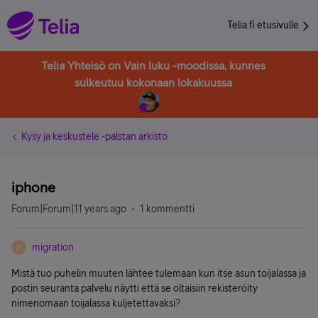
Telia.fi etusivulle
Telia Yhteisö on Vain luku -moodissa, kunnes
sulkeutuu kokonaan lokakuussa
Kysy ja keskustele -palstan arkisto
iphone
Forum|Forum|11 years ago
1 kommentti
migration
M
Mistä tuo puhelin muuten lähtee tulemaan kun itse asun toijalassa ja
postin seuranta palvelu näytti että se oltaisiin rekisteröity
nimenomaan toijalassa kuljetettavaksi?