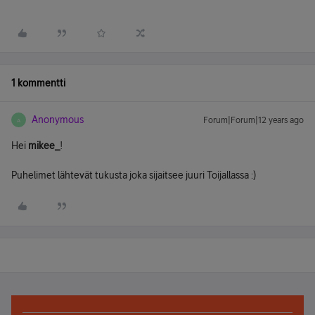
1 kommentti
Anonymous
Forum|Forum|12 years ago
A
Hei
mikee_
!
Puhelimet lähtevät tukusta joka sijaitsee juuri Toijallassa :)