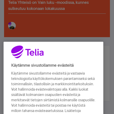
Telia Yhteisö on Vain luku -moodissa, kunnes
sulkeutuu kokonaan lokakuussa
Älä jää paitsi – osallistu ja voita!
Tilaa Telian uutiskirje ja olet mukana arvonnassa.
Käytämme sivustollamme evästeitä
Samalla saat parhaat asiakasedut suoraan
Käytämme sivustollamme evästeitä ja vastaavia
sähköpostiisi.
teknologioita käyttökokemuksen parantamiseksi sekä
toiminnallisiin, tilastollisiin ja markkinointitarkoituksiin.
Voit hallinnoida evästevalintojasi alla. Kaikki luokat
Tilaa nyt
sisältävät kolmansien osapuolien evästeitä ja
merkitsevät tietojen siirtämistä kolmansille osapuolille.
Voit hallinnoida evästeitä tai poistaa ne käytöstä
milloin tahansa evästeasetuksissa. Lisätietoja