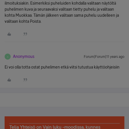
ilmoituksiakin. Esimerkiksi puheluiden kohdalla valitaan näytöltä
puhelimen kuva ja seuraavaksi valitaan tietty puhelu ja valitaan
kohta Muokkaa. Tämän jälkeen valitaan sama puhelu uudelleen ja
valitaan kohta Poista.
Anonymous
Forum|Forum|11 years ago
A
Ei voi olla totta ostat puhelimen etkä viitsi tutustua käyttöohjeisiin
Telia Yhteisö on Vain luku -moodissa, kunnes