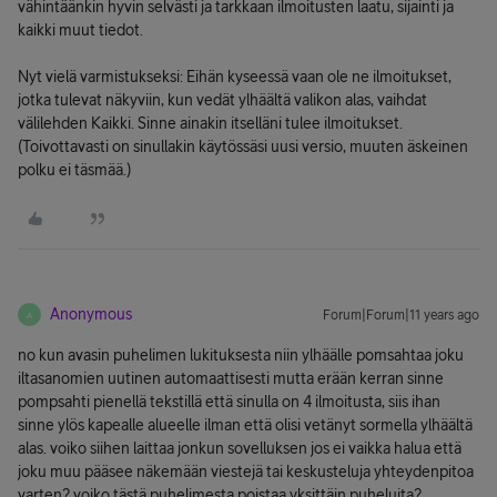
vähintäänkin hyvin selvästi ja tarkkaan ilmoitusten laatu, sijainti ja
kaikki muut tiedot.
Nyt vielä varmistukseksi: Eihän kyseessä vaan ole ne ilmoitukset,
jotka tulevat näkyviin, kun vedät ylhäältä valikon alas, vaihdat
välilehden Kaikki. Sinne ainakin itselläni tulee ilmoitukset.
(Toivottavasti on sinullakin käytössäsi uusi versio, muuten äskeinen
polku ei täsmää.)
Anonymous
Forum|Forum|11 years ago
A
no kun avasin puhelimen lukituksesta niin ylhäälle pomsahtaa joku
iltasanomien uutinen automaattisesti mutta erään kerran sinne
pompsahti pienellä tekstillä että sinulla on 4 ilmoitusta, siis ihan
sinne ylös kapealle alueelle ilman että olisi vetänyt sormella ylhäältä
alas. voiko siihen laittaa jonkun sovelluksen jos ei vaikka halua että
joku muu pääsee näkemään viestejä tai keskusteluja yhteydenpitoa
varten? voiko tästä puhelimesta poistaa yksittäin puheluita?