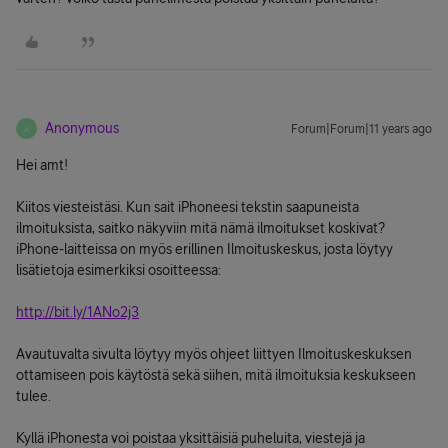
Anonymous
Forum|Forum|11 years ago
A
Hei amt!
Kiitos viesteistäsi. Kun sait iPhoneesi tekstin saapuneista
ilmoituksista, saitko näkyviin mitä nämä ilmoitukset koskivat?
iPhone-laitteissa on myös erillinen Ilmoituskeskus, josta löytyy
lisätietoja esimerkiksi osoitteessa:
http://bit.ly/1ANo2j3
Avautuvalta sivulta löytyy myös ohjeet liittyen Ilmoituskeskuksen
ottamiseen pois käytöstä sekä siihen, mitä ilmoituksia keskukseen
tulee.
Kyllä iPhonesta voi poistaa yksittäisiä puheluita, viestejä ja