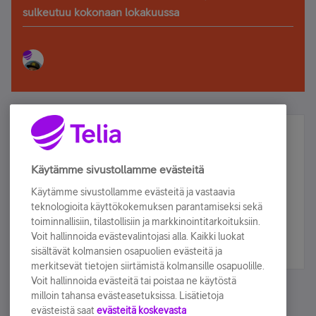
sulkeutuu kokonaan lokakuussa
Älä jää paitsi – osallistu ja voita!
Tilaa Telian uutiskirje ja olet mukana arvonnassa.
Käytämme sivustollamme evästeitä
Samalla saat parhaat asiakasedut suoraan
Käytämme sivustollamme evästeitä ja vastaavia
sähköpostiisi.
teknologioita käyttökokemuksen parantamiseksi sekä
toiminnallisiin, tilastollisiin ja markkinointitarkoituksiin.
Voit hallinnoida evästevalintojasi alla. Kaikki luokat
Tilaa nyt
sisältävät kolmansien osapuolien evästeitä ja
merkitsevät tietojen siirtämistä kolmansille osapuolille.
Voit hallinnoida evästeitä tai poistaa ne käytöstä
milloin tahansa evästeasetuksissa. Lisätietoja
evästeistä saat
evästeitä koskevasta