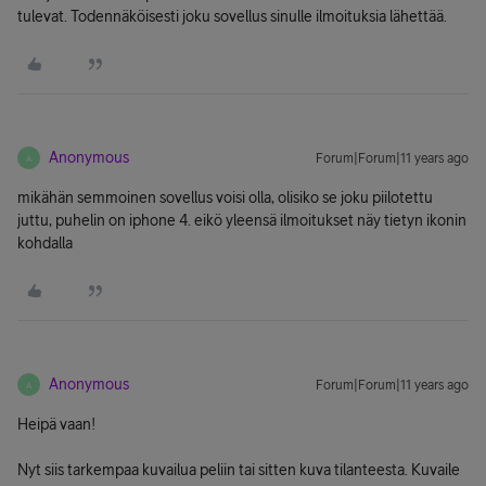
tulevat. Todennäköisesti joku sovellus sinulle ilmoituksia lähettää.
Anonymous
Forum|Forum|11 years ago
A
mikähän semmoinen sovellus voisi olla, olisiko se joku piilotettu
juttu, puhelin on iphone 4. eikö yleensä ilmoitukset näy tietyn ikonin
kohdalla
Anonymous
Forum|Forum|11 years ago
A
Heipä vaan!
Nyt siis tarkempaa kuvailua peliin tai sitten kuva tilanteesta. Kuvaile