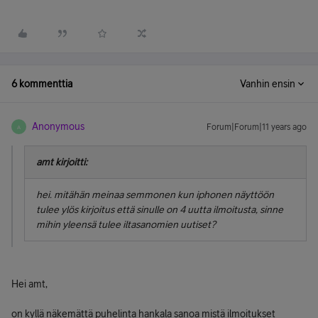
6 kommenttia
Vanhin ensin
Anonymous
Forum|Forum|11 years ago
A
amt kirjoitti:
hei. mitähän meinaa semmonen kun iphonen näyttöön
tulee ylös kirjoitus että sinulle on 4 uutta ilmoitusta, sinne
mihin yleensä tulee iltasanomien uutiset?
Hei amt,
on kyllä näkemättä puhelinta hankala sanoa mistä ilmoitukset