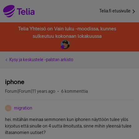
Telia.fi etusivulle
Telia Yhteisö on Vain luku -moodissa, kunnes
sulkeutuu kokonaan lokakuussa
Kysy ja keskustele -palstan arkisto
iphone
Forum|Forum|11 years ago
6 kommenttia
migration
M
hei. mitähän meinaa semmonen kun iphonen näyttöön tulee ylös
kirjoitus että sinulle on 4 uutta ilmoitusta, sinne mihin yleensä tulee
iltasanomien uutiset?