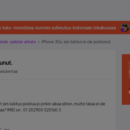
in luku -moodissa, kunnes sulkeutuu kokonaan lokakuussa
stele -palstan arkisto
iPhone 3Gs, sim lukitus ei ole poistunut.
unut.
selukertaa
nyt sim-lukitus poistua jo jonkin aikaa sitten, mutte tässä ei ole
staa? IMEI on : 01 202900 525160 3