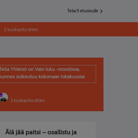
Telia.fi etusivulle
2 kuukautta sitten
Telia Yhteisö on Vain luku -moodissa,
kunnes sulkeutuu kokonaan lokakuussa
2 kuukautta sitten
Älä jää paitsi – osallistu ja