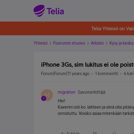
Telia Yhteisö on Va
Yhteisö
Foorumin etusivu
Arkisto
Kysy ja kesku
iPhone 3Gs, sim lukitus ei ole poist
Forum|Forum|11 years ago
1 kommentti
6 kat
migration
Savumerkittäjä
M
Hei!
Kaverini osti ko. laitteen ja siinä olisi pitä
onnistuttu. Voisiko asiaa mitenkään tarki