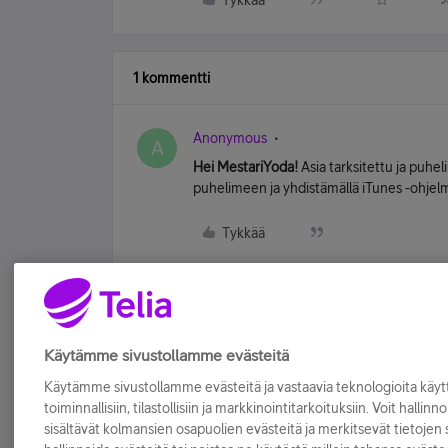
Tykkää
1 kommentti
Anonymous
A
Hei MestariYoda!
Asia tarksitettu ja puhel
puhelimeen ja yhdistämällä iTunes -ohjel
Tykkää
Käytämme sivustollamme evästeitä
Käytämme sivustollamme evästeitä ja vastaavia teknologioita kä
toiminnallisiin, tilastollisiin ja markkinointitarkoituksiin. Voit hallinn
sisältävät kolmansien osapuolien evästeitä ja merkitsevät tietojen si