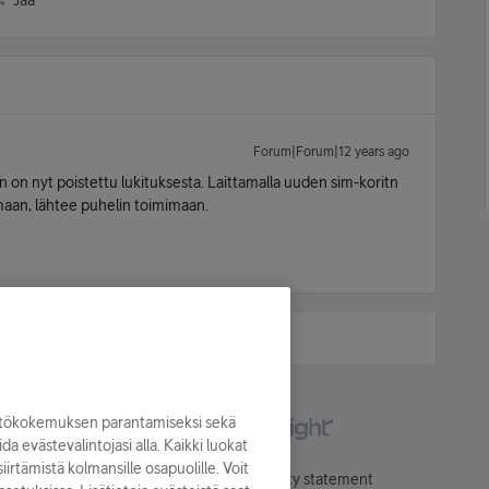
Jaa
Forum|Forum|12 years ago
in on nyt poistettu lukituksesta. Laittamalla uuden sim-koritn
maan, lähtee puhelin toimimaan.
yttökokemuksen parantamiseksi sekä
oida evästevalintojasi alla. Kaikki luokat
irtämistä kolmansille osapuolille. Voit
Käyttöehdot
Accessibility statement