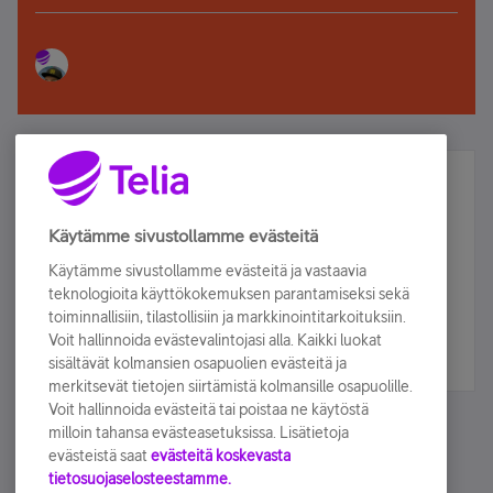
Älä jää paitsi – osallistu ja voita!
Tilaa Telian uutiskirje ja olet mukana arvonnassa.
Käytämme sivustollamme evästeitä
Samalla saat parhaat asiakasedut suoraan
Käytämme sivustollamme evästeitä ja vastaavia
sähköpostiisi.
teknologioita käyttökokemuksen parantamiseksi sekä
toiminnallisiin, tilastollisiin ja markkinointitarkoituksiin.
Voit hallinnoida evästevalintojasi alla. Kaikki luokat
Tilaa nyt
sisältävät kolmansien osapuolien evästeitä ja
merkitsevät tietojen siirtämistä kolmansille osapuolille.
Voit hallinnoida evästeitä tai poistaa ne käytöstä
milloin tahansa evästeasetuksissa. Lisätietoja
evästeistä saat
evästeitä koskevasta
tietosuojaselosteestamme.