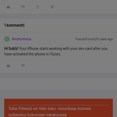
1 kommentti
Anonymous
Forum|Forum|12 years ago
A
Hi Sukhi!
Your iPhone starts working with your sim-card after you
have activated the phone in iTunes.
Telia Yhteisö on Vain luku -moodissa, kunnes
sulkeutuu kokonaan lokakuussa