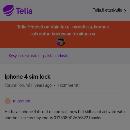
Telia.fi etusivulle
Telia Yhteisö on Vain luku -moodissa, kunnes
sulkeutuu kokonaan lokakuussa
Kysy ja keskustele -palstan arkisto
Iphone 4 sim lock
Forum|Forum|11 years ago
1 kommentti
migration
M
Hi i have iphone 4 its out of contract now but still i cant activate with
another sim card my imei is 012838002676822 thanks