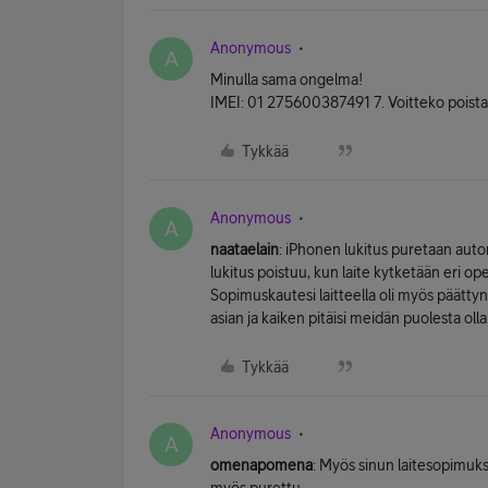
Anonymous
A
Minulla sama ongelma!
IMEI: 01 275600387491 7. Voitteko poistaa 
Tykkää
Anonymous
A
naataelain
: iPhonen lukitus puretaan aut
lukitus poistuu, kun laite kytketään eri o
Sopimuskautesi laitteella oli myös päättynyt
asian ja kaiken pitäisi meidän puolesta olla
Tykkää
Anonymous
A
omenapomena
: Myös sinun laitesopimuks