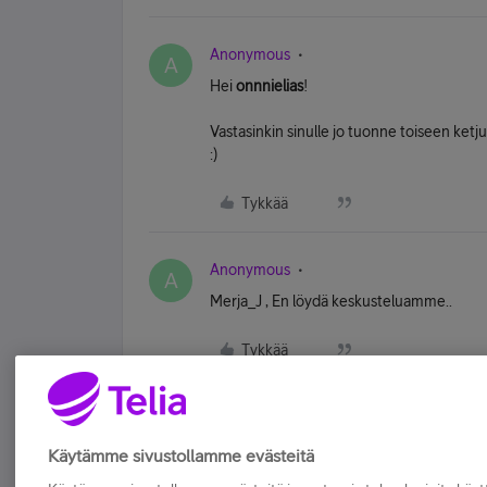
Anonymous
A
Hei
onnnielias
!
Vastasinkin sinulle jo tuonne toiseen ketju
:)
Tykkää
Anonymous
A
Merja_J , En löydä keskusteluamme..
Tykkää
Käytämme sivustollamme evästeitä