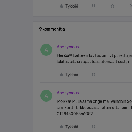
Tykkää
9 kommenttia
Anonymous
A
Hei
csw
! Laitteen lukitus on nyt purettu j
lukitus pitäisi vapautua automaattisesti, m
Tykkää
Anonymous
A
Moikka! Mulla sama ongelma. Vaihdoin Sone
sim-kortti. Liikkeessä sanottiin että toimii
012845005566082.
Tykkää