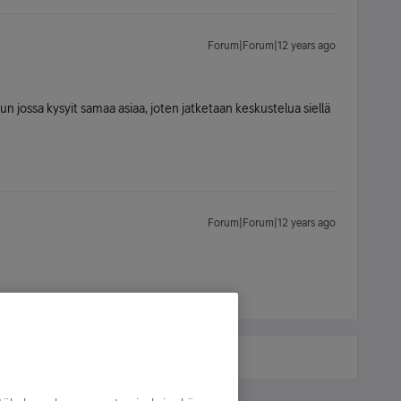
Forum|Forum|12 years ago
un jossa kysyit samaa asiaa, joten jatketaan keskustelua siellä
Forum|Forum|12 years ago