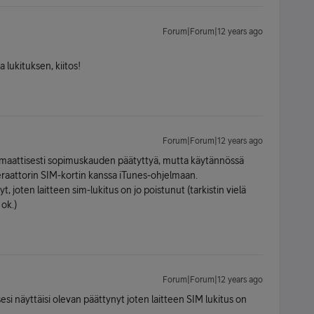
Forum|Forum|12 years ago
lukituksen, kiitos!
Forum|Forum|12 years ago
omaattisesti sopimuskauden päätyttyä, mutta käytännössä
peraattorin SIM-kortin kanssa iTunes-ohjelmaan.
, joten laitteen sim-lukitus on jo poistunut (tarkistin vielä
 ok.)
Forum|Forum|12 years ago
esi näyttäisi olevan päättynyt joten laitteen SIM lukitus on