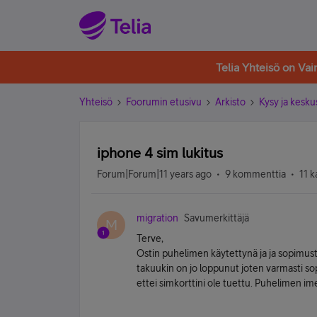
Telia Yhteisö on Va
Yhteisö
Foorumin etusivu
Arkisto
Kysy ja kesku
iphone 4 sim lukitus
Forum|Forum|11 years ago
9 kommenttia
11 k
migration
Savumerkittäjä
M
Terve,
Ostin puhelimen käytettynä ja ja sopimust
takuukin on jo loppunut joten varmasti sop
ettei simkorttini ole tuettu. Puhelimen