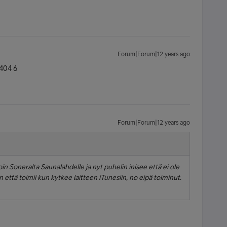
Forum|Forum|12 years ago
5404 6
Forum|Forum|12 years ago
 Soneralta Saunalahdelle ja nyt puhelin inisee että ei ole
n että toimii kun kytkee laitteen iTunesiin, no eipä toiminut.