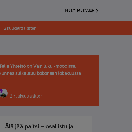
Telia.fi etusivulle
2 kuukautta sitten
Telia Yhteisö on Vain luku -moodissa,
kunnes sulkeutuu kokonaan lokakuussa
2 kuukautta sitten
Älä jää paitsi – osallistu ja