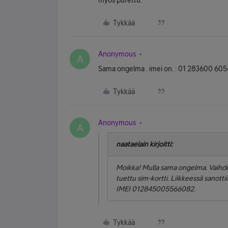
myös purettu.
Tykkää
Anonymous
A
Sama ongelma . imei on. : 01 283600 60
Tykkää
Anonymous
A
naataelain kirjoitti:
Moikka! Mulla sama ongelma. Vaihdoin
tuettu sim-kortti. Liikkeessä sanottii
IMEI 012845005566082.
Tykkää