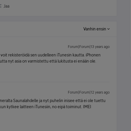
Jaa
Vanhin ensin
Forum|Forum|13 years ago
a voit rekisteröidä sen uudelleen iTunesin kautta. iPhonen
utta nyt asia on varmistettu että lukitusta ei enään ole.
Forum|Forum|12 years ago
ralta Saunalahdelle ja nyt puhelin inisee että ei ole tuettu
 kun kytkee laitteen iTunesiin, no eipä toiminut. IMEI