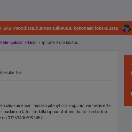
in luku -moodissa, kunnes sulkeutuu kokonaan lokakuussa
stele -palstan arkisto
iphone 4 sim lukitus
atselukertaa
en olisi kuuleman mukaan pitänyt olla loppunut varmistin että
imuskin on tällöin todella loppunut. itunes kuitenkin kertoo
 ime on 012534005193457