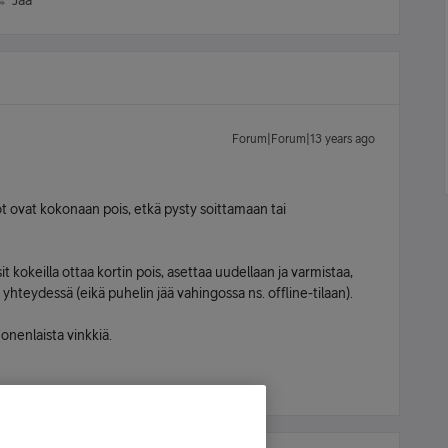
Jaa
Forum|Forum|13 years ago
 ovat kokonaan pois, etkä pysty soittamaan tai
t kokeilla ottaa kortin pois, asettaa uudellaan ja varmistaa,
hteydessä (eikä puhelin jää vahingossa ns. offline-tilaan).
onenlaista vinkkiä.