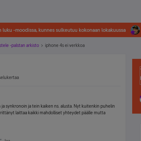
in luku -moodissa, kunnes sulkeutuu kokonaan lokakuussa
stele -palstan arkisto
iphone 4s ei verkkoa
selukertaa
ja synkronoin ja tein kaiken ns. alusta. Nyt kuitenkin puhelin
rittänyt laittaa kaikki mahdolliset yhteydet päälle mutta