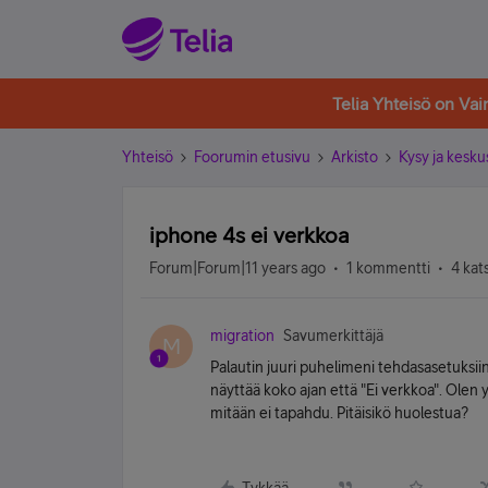
Telia Yhteisö on Va
Yhteisö
Foorumin etusivu
Arkisto
Kysy ja kesku
iphone 4s ei verkkoa
Forum|Forum|11 years ago
1 kommentti
4 kat
migration
Savumerkittäjä
M
Palautin juuri puhelimeni tehdasasetuksiin 
näyttää koko ajan että "Ei verkkoa". Olen y
mitään ei tapahdu. Pitäisikö huolestua?