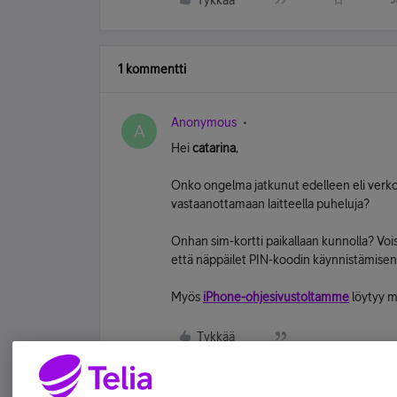
Tykkää
1 kommentti
Anonymous
A
Hei
catarina
,
Onko ongelma jatkunut edelleen eli verkot
vastaanottamaan laitteella puheluja?
Onhan sim-kortti paikallaan kunnolla? Voisi
että näppäilet PIN-koodin käynnistämisen y
Myös
iPhone-ohjesivustoltamme
löytyy m
Tykkää