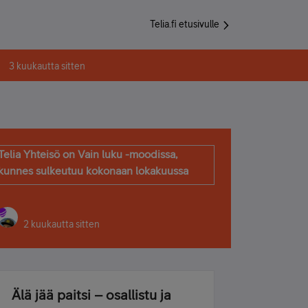
Telia.fi etusivulle
3 kuukautta sitten
Telia Yhteisö on Vain luku -moodissa,
kunnes sulkeutuu kokonaan lokakuussa
2 kuukautta sitten
Älä jää paitsi – osallistu ja