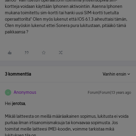
sanoo ''vain tuetun operaattorin toimimia yhteensopivia sim-
kortteja voidaan käyttään Iphonen aktivointiin. Asenna Iphonen
mukana toimitettu sim-kortti tai hanki uusi SIM-kortti tuetulta
operaattorilta'' Olen myös lukenut että IOS 6.1.3 aiheuttaisi tämän,
Olen myöskin lukenut ettei Sonera pura lukitustaan, pitääkö tämä
paikkaansa ?
3 kommenttia
Vanhin ensin
Anonymous
Forum|Forum|13 years ago
A
Hei
jerotsa
,
Mikäli laitteesta on meillä määräaikainen sopimus, lukitusta ei voida
purkaa ilman irtisanomismaksuja tai korvaavaa sopimusta. Jos
toimitat meille laitteesi IMEI-koodin, voimme tarkistaa mikä
lukituksen tila on.