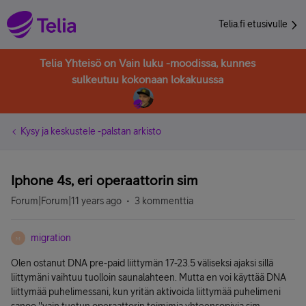
Telia.fi etusivulle
Telia Yhteisö on Vain luku -moodissa, kunnes
sulkeutuu kokonaan lokakuussa
Kysy ja keskustele -palstan arkisto
Iphone 4s, eri operaattorin sim
Forum|Forum|11 years ago
3 kommenttia
migration
M
Olen ostanut DNA pre-paid liittymän 17-23.5 väliseksi ajaksi sillä
liittymäni vaihtuu tuolloin saunalahteen. Mutta en voi käyttää DNA
liittymää puhelimessani, kun yritän aktivoida liittymää puhelimeni