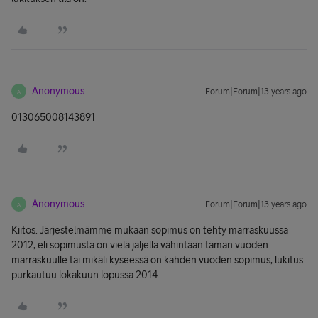
Anonymous
Forum|Forum|13 years ago
A
013065008143891
Anonymous
Forum|Forum|13 years ago
A
Kiitos. Järjestelmämme mukaan sopimus on tehty marraskuussa
2012, eli sopimusta on vielä jäljellä vähintään tämän vuoden
marraskuulle tai mikäli kyseessä on kahden vuoden sopimus, lukitus
purkautuu lokakuun lopussa 2014.