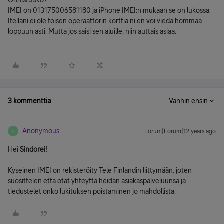
Onnistuuko?
IMEI on 013175006581180 ja iPhone IMEI:n mukaan se on lukossa.
Itelläni ei ole toisen operaattorin korttia ni en voi viedä hommaa
loppuun asti. Mutta jos saisi sen aluille, niin auttais asiaa.
3 kommenttia
Vanhin ensin
Anonymous
Forum|Forum|12 years ago
A
Hei
Sindorei
!
Kyseinen IMEI on rekisteröity Tele Finlandin liittymään, joten
suosittelen että otat yhteyttä heidän asiakaspalveluunsa ja
tiedustelet onko lukituksen poistaminen jo mahdollista.