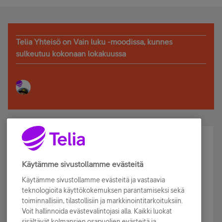
Telia Yhteisö on Vain luku -moodissa, kunnes
sulkeutuu kokonaan lokakuussa
Älä jää paitsi – osallistu ja voita!
Tilaa Telian uutiskirje ja olet mukana arvonnassa.
Käytämme sivustollamme evästeitä
Samalla saat parhaat asiakasedut suoraan
Käytämme sivustollamme evästeitä ja vastaavia
sähköpostiisi.
teknologioita käyttökokemuksen parantamiseksi sekä
toiminnallisiin, tilastollisiin ja markkinointitarkoituksiin.
Voit hallinnoida evästevalintojasi alla. Kaikki luokat
Tilaa nyt
sisältävät kolmansien osapuolien evästeitä ja