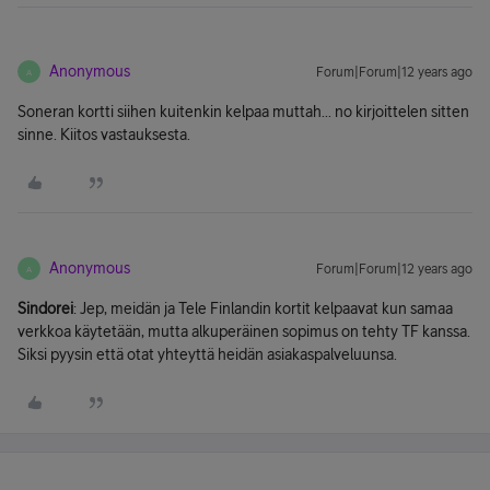
Anonymous
Forum|Forum|12 years ago
A
Soneran kortti siihen kuitenkin kelpaa muttah... no kirjoittelen sitten
sinne. Kiitos vastauksesta.
Anonymous
Forum|Forum|12 years ago
A
Sindorei
: Jep, meidän ja Tele Finlandin kortit kelpaavat kun samaa
verkkoa käytetään, mutta alkuperäinen sopimus on tehty TF kanssa.
Siksi pyysin että otat yhteyttä heidän asiakaspalveluunsa.