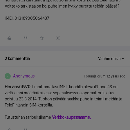
herjaa ettei käyttämäsi operaattorin sim-kortti kelpaa (Saunalahti)
Voitteko tarkistaa on ko. puhelimen kytky purettu teidän päässä?
IMEI: 013189005064437
2 kommenttia
Vanhin ensin
Anonymous
Forum|Forum|12 years ago
A
Hei vinski1970:
Ilmoittamallasi IMEI -koodilla oleva iPhone 4S on
vielä kiinni määräaikaisessa sopimuksessa ja operaattorilukitus
poistuu 23.3.2014. Tuohon päivään saakka puhelin toimii meidän ja
TeleFinlandin SIM-korteilla.
Tutustuhan tarjouksiimme
Verkkokaupassamme.