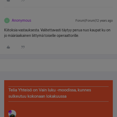
Anonymous
Forum|Forum|12 years ago
A
Kiitoksia vastauksesta. Valitettavasti täytyy perua nuo kaupat ku on
jo määräaikainen liittymä toiselle operaattorille.
Telia Yhteisö on Vain luku -moodissa, kunnes
sulkeutuu kokonaan lokakuussa