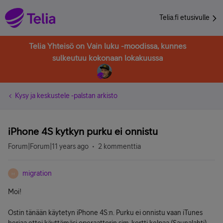
Telia.fi etusivulle
Telia Yhteisö on Vain luku -moodissa, kunnes
sulkeutuu kokonaan lokakuussa
Kysy ja keskustele -palstan arkisto
iPhone 4S kytkyn purku ei onnistu
Forum|Forum|11 years ago
2 kommenttia
migration
M
Moi!
Ostin tänään käytetyn iPhone 4S:n. Purku ei onnistu vaan iTunes