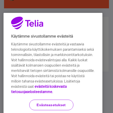
Älä jää paitsi – osallistu ja voita!
Tilaa Telian uutiskirje ja olet mukana arvonnassa.
Käytämme sivustollamme evästeitä
Samalla saat parhaat asiakasedut suoraan
Käytämme sivustollamme evästeitä ja vastaavia
sähköpostiisi.
teknologioita käyttökokemuksen parantamiseksi sekä
toiminnallisiin, tilastollisiin ja markkinointitarkoituksiin.
Voit hallinnoida evästevalintojasi alla. Kaikki luokat
Tilaa nyt
sisältävät kolmansien osapuolien evästeitä ja
merkitsevät tietojen siirtämistä kolmansille osapuolille.
Voit hallinnoida evästeitä tai poistaa ne käytöstä
milloin tahansa evästeasetuksissa. Lisätietoja
evästeistä saat
evästeitä koskevasta
tietosuojaselosteestamme.
Käyttöehdot
Accessibility statement
Evästeasetukset