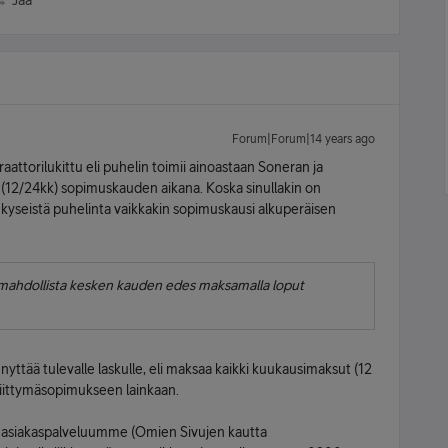
Jaa
Forum|Forum|14 years ago
aattorilukittu eli puhelin toimii ainoastaan Soneran ja
 (12/24kk) sopimuskauden aikana. Koska sinullakin on
ä kyseistä puhelinta vaikkakin sopimuskausi alkuperäisen
n mahdollista kesken kauden edes maksamalla loput
yttää tulevalle laskulle, eli maksaa kaikki kuukausimaksut (12
e liittymäsopimukseen lainkaan.
ä asiakaspalveluumme (Omien Sivujen kautta