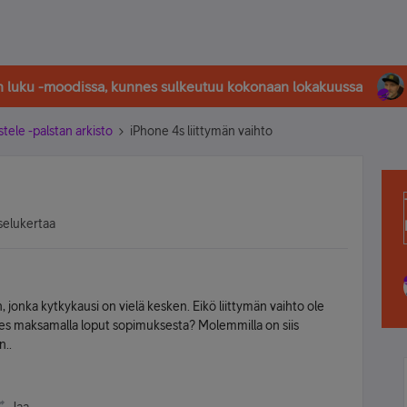
in luku -moodissa, kunnes sulkeutuu kokonaan lokakuussa
stele -palstan arkisto
iPhone 4s liittymän vaihto
selukertaa
, jonka kytkykausi on vielä kesken. Eikö liittymän vaihto ole
s maksamalla loput sopimuksesta? Molemmilla on siis
n..