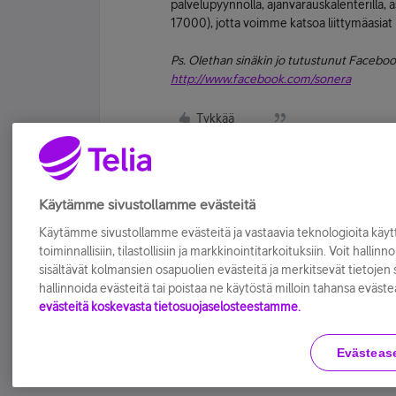
palvelupyynnöllä, ajanvarauskalenterilla,
17000), jotta voimme katsoa liittymäasiat
Ps. Olethan sinäkin jo tutustunut Facebook
http://www.facebook.com/sonera
Tykkää
Käytämme sivustollamme evästeitä
Käytämme sivustollamme evästeitä ja vastaavia teknologioita kä
toiminnallisiin, tilastollisiin ja markkinointitarkoituksiin. Voit hallinn
sisältävät kolmansien osapuolien evästeitä ja merkitsevät tietojen si
hallinnoida evästeitä tai poistaa ne käytöstä milloin tahansa eväste
evästeitä koskevasta tietosuojaselosteestamme.
Evästeas