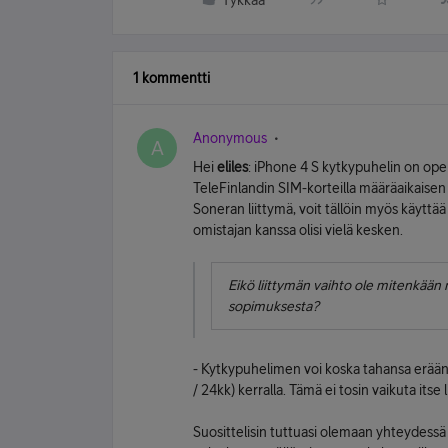
Tykkää
1 kommentti
Anonymous
A
Hei
eliles
: iPhone 4 S kytkypuhelin on oper
TeleFinlandin SIM-korteilla määräaikaisen
Soneran liittymä, voit tällöin myös käyttä
omistajan kanssa olisi vielä kesken.
Eikö liittymän vaihto ole mitenkää
sopimuksesta?
- Kytkypuhelimen voi koska tahansa eräänn
/ 24kk) kerralla. Tämä ei tosin vaikuta its
Suosittelisin tuttuasi olemaan yhteydess