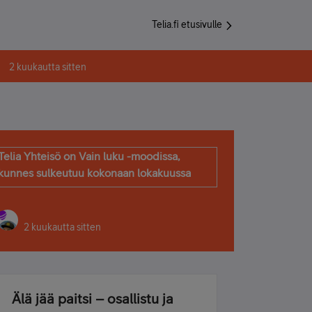
Telia.fi etusivulle
2 kuukautta sitten
Telia Yhteisö on Vain luku -moodissa,
kunnes sulkeutuu kokonaan lokakuussa
2 kuukautta sitten
Älä jää paitsi – osallistu ja