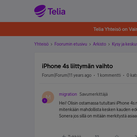
Telia Yhteisö on Va
Yhteisö
Foorumin etusivu
Arkisto
Kysy ja kesku
iPhone 4s liittymän vaihto
Forum|Forum|11 years ago
1 kommentti
0 kat
migration
Savumerkittäjä
M
Hei! Olisin ostamassa tutultani iPhone 4s:n
mitenkään mahdollista kesken kauden ede
Sonera jos sillä on mitään merkitystä asiaa