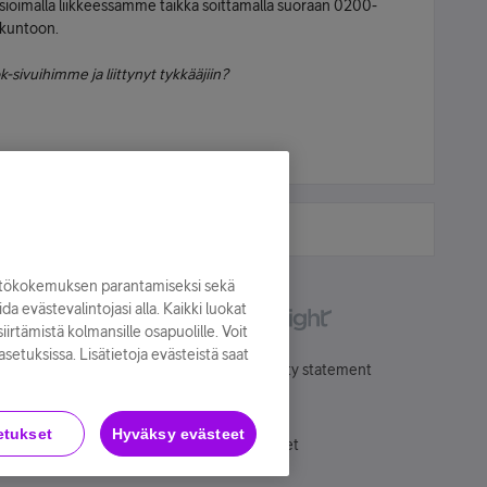
 asioimalla liikkeessämme taikka soittamalla suoraan 0200-
 kuntoon.
-sivuihimme ja liittynyt tykkääjiin?
yttökokemuksen parantamiseksi sekä
oida evästevalintojasi alla. Kaikki luokat
irtämistä kolmansille osapuolille. Voit
asetuksissa. Lisätietoja evästeistä saat
Käyttöehdot
Accessibility statement
etukset
Hyväksy evästeet
Evästeasetukset