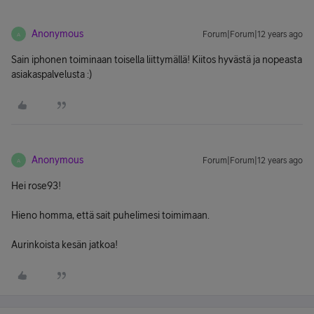
Anonymous
Forum|Forum|12 years ago
A
Sain iphonen toiminaan toisella liittymällä! Kiitos hyvästä ja nopeasta
asiakaspalvelusta :)
Anonymous
Forum|Forum|12 years ago
A
Hei rose93!
Hieno homma, että sait puhelimesi toimimaan.
Aurinkoista kesän jatkoa!