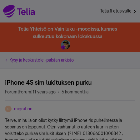
Telia.fi etusivulle
Telia Yhteisö on Vain luku -moodissa, kunnes
sulkeutuu kokonaan lokakuussa
Kysy ja keskustele -palstan arkisto
iPhone 4S sim lukituksen purku
Forum|Forum|11 years ago
6 kommenttia
migration
M
Terve, minulla on ollut kytky liittymä iPhone 4s puhelimessa ja
sopimus on loppunut. Olen vaihtanut jo uuteen luuriin joten
voisitteko purkaa sim lukituksen :)? IMEI: 013066001008842 ,