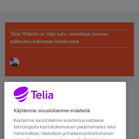
Telia Yhteisö on Vain luku -moodissa, kunnes
sulkeutuu kokonaan lokakuussa
Älä jää paitsi – osallistu ja voita!
Tilaa Telian uutiskirje ja olet mukana arvonnassa.
Käytämme sivustollamme evästeitä
Samalla saat parhaat asiakasedut suoraan
Käytämme sivustollamme evästeitä ja vastaavia
sähköpostiisi.
teknologioita käyttökokemuksen parantamiseksi sekä
toiminnallisiin, tilastollisiin ja markkinointitarkoituksiin.