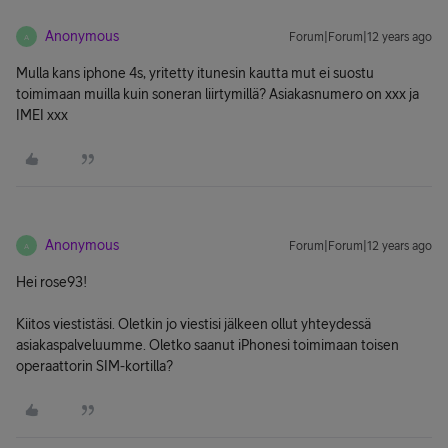
Anonymous
Forum|Forum|12 years ago
A
Mulla kans iphone 4s, yritetty itunesin kautta mut ei suostu
toimimaan muilla kuin soneran liirtymillä? Asiakasnumero on xxx ja
IMEI xxx
Anonymous
Forum|Forum|12 years ago
A
Hei rose93!
Kiitos viestistäsi. Oletkin jo viestisi jälkeen ollut yhteydessä
asiakaspalveluumme. Oletko saanut iPhonesi toimimaan toisen
operaattorin SIM-kortilla?