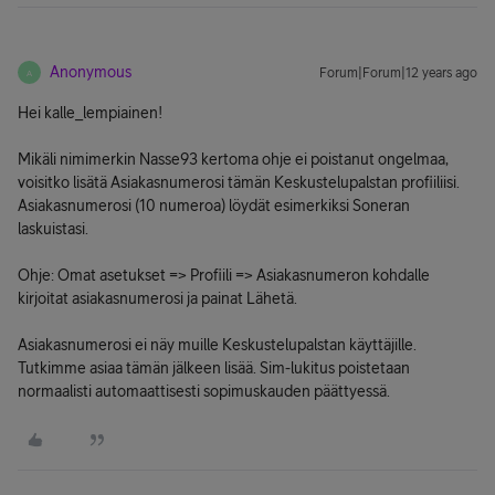
Anonymous
Forum|Forum|12 years ago
A
Hei kalle_lempiainen!
Mikäli nimimerkin Nasse93 kertoma ohje ei poistanut ongelmaa,
voisitko lisätä Asiakasnumerosi tämän Keskustelupalstan profiiliisi.
Asiakasnumerosi (10 numeroa) löydät esimerkiksi Soneran
laskuistasi.
Ohje: Omat asetukset => Profiili => Asiakasnumeron kohdalle
kirjoitat asiakasnumerosi ja painat Lähetä.
Asiakasnumerosi ei näy muille Keskustelupalstan käyttäjille.
Tutkimme asiaa tämän jälkeen lisää. Sim-lukitus poistetaan
normaalisti automaattisesti sopimuskauden päättyessä.