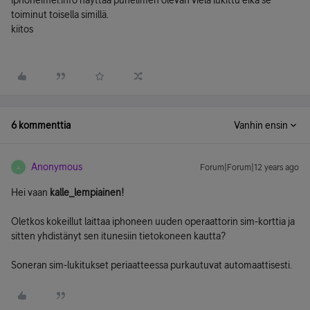
iphoneimei.info näyttää puhelimen olevan vielä lukittu eikä se
toiminut toisella simillä.
kiitos
6 kommenttia
Vanhin ensin
Anonymous
Forum|Forum|12 years ago
A
Hei vaan
kalle_lempiainen!
Oletkos kokeillut laittaa iphoneen uuden operaattorin sim-korttia ja
sitten yhdistänyt sen itunesiin tietokoneen kautta?
Soneran sim-lukitukset periaatteessa purkautuvat automaattisesti.